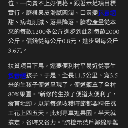
位，一向賣不上好價格。跟著示范項目標
實行，臍橙果皮滑膩圓潤、口胃變
包養網
甜、病斑削減、落果降落，臍橙產量從本
來的每畝1200多公斤進步到此刻每畝2000
公斤，價錢從每公斤0.8元，進步到每公斤
3.6元。
扶貧項目下馬，還要便利村平易近從事生
包養網
孩子，于是，全長11.5公里、寬3.5
米的生孩子便道呈現了，便道籠罩了全村
80%果園。“新修的生孩子便道太便利了，
縱貫地頭，以前每逢收穫時節都要聘任挑
工花上四五天，此刻專車進果園，半天就
搞定，省時又省力。”臍橙示范戶鄭綿厚難