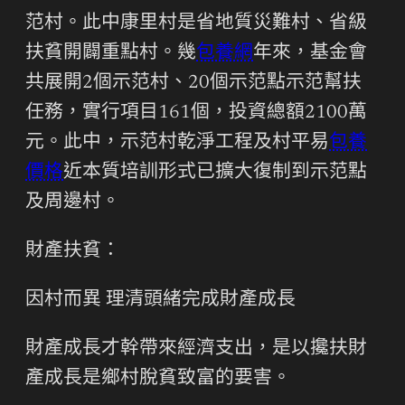
范村。此中康里村是省地質災難村、省級
扶貧開闢重點村。幾
包養網
年來，基金會
共展開2個示范村、20個示范點示范幫扶
任務，實行項目161個，投資總額2100萬
元。此中，示范村乾淨工程及村平易
包養
價格
近本質培訓形式已擴大復制到示范點
及周邊村。
財產扶貧：
因村而異 理清頭緒完成財產成長
財產成長才幹帶來經濟支出，是以攙扶財
產成長是鄉村脫貧致富的要害。