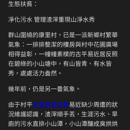
生態扶貧：
凈化污水 管理渣滓重現山淨水秀
群山圍繞的康里村，已是一派新鄉村繁華
氣象：一排排整潔的樓房與村中花圃廣場
相得益彰，一幢幢素樸的古平易近居反照
在碧綠的小山塘中，有山皆青、有水皆
秀，處處活力盎然。
幾年前，仍是另一番氣象。
由于村平
包養網車馬費
易近缺少周遭的狀
況維護認識，渣滓順手丟，生涯污水、旱
廁的污水直排小山潭，小山潭釀成臭烘烘