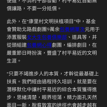
便道，不消村干部發動，村平易近自動無
償讓路，不要一分抵償。
此外，在“康里村文明扶植項目”中，基金
會贊助北路戲劇團9萬余
包養網單次
元用于
添置服裝
女大生包養俱樂部
、道具等，并
從頭組建
包養網心得
劇團，編排劇目，在
嚴重節日時扮演，豐盛了村平易近的文明
生涯。
“只要不竭進步人的本質，才幹從最基礎上
扶貧。我們經由過程持久培訓，就是要在
潛移默化中讓村平易近的綜合本質獲得進
步，思緒清楚，眼界坦蕩，精力面孔天然
面目一新，脫貧致富的途徑也會越走越有