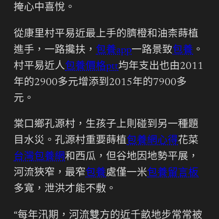
掩心中喜悅。
從康里村平易近最上手的臍橙和油柰蒔植
進手，一路攙扶，
包養app
一路景致
包養
。
村平易近人
包養價格ptt
均年支出也由2011
年的2900多元增添到2015年的7900多
元。
棠口鄉孔源村，生孩子上則碰到另一種題
目水災。孔源村重要蒔植
包養網心得
花菜
台灣包養網
和西瓜，但谷地因地勢平展，
河流狹窄，最窄
包養
處僅一米
包養留言板
多寬，泄洪才能不敷。
“每年汛期，河流雙方的近千畝地步常常被