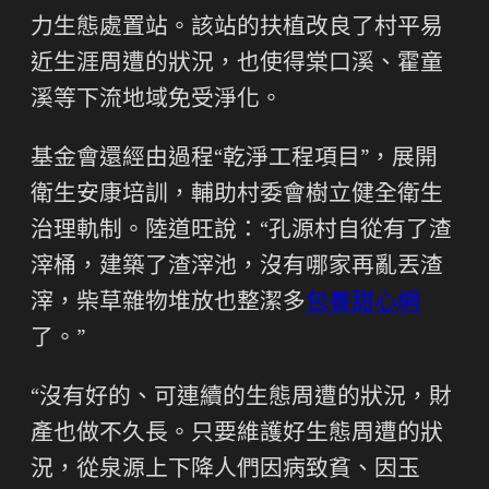
力生態處置站。該站的扶植改良了村平易
近生涯周遭的狀況，也使得棠口溪、霍童
溪等下流地域免受淨化。
基金會還經由過程“乾淨工程項目”，展開
衛生安康培訓，輔助村委會樹立健全衛生
治理軌制。陸道旺說：“孔源村自從有了渣
滓桶，建築了渣滓池，沒有哪家再亂丟渣
滓，柴草雜物堆放也整潔多
包養甜心網
了。”
“沒有好的、可連續的生態周遭的狀況，財
產也做不久長。只要維護好生態周遭的狀
況，從泉源上下降人們因病致貧、因玉