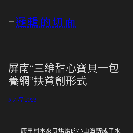
跳
至
邏輯的切面
主
要
內
容
屏南“三維甜心寶貝一包
養網”扶貧創形式
5 7 月, 2026
康里村本來臭烘烘的小山潭釀成了水