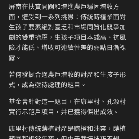
屏南在扶貧開闢和增進農戶穩固增收方
面，遭受到一系列挑釁：傳統蒔植業面對
生孩子要素絕對匱乏和市場同質化競爭加
劇的雙重擠壓，生孩子項目本錢高、抗風
險才能低、增收可連續性差的弱點日漸裸
露。
若何發掘合適農戶增收的財產和生孩子形
式，成為亟待處理的題目。
基金會針對這一題目，在康里村、孔源村
實行示范戶項目，并已獲得傑出成效。
康里村傳統蒔植財產是臍橙和油柰，蒔植