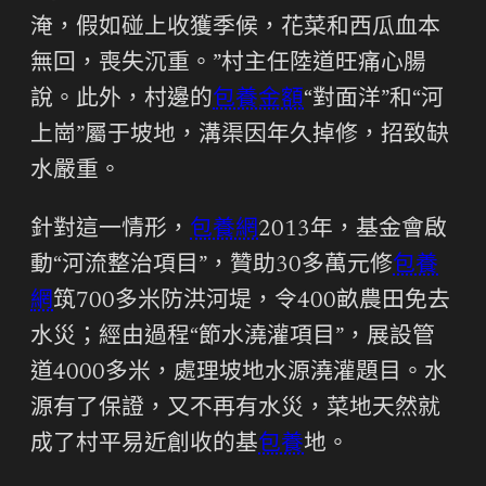
淹，假如碰上收獲季候，花菜和西瓜血本
無回，喪失沉重。”村主任陸道旺痛心腸
說。此外，村邊的
包養金額
“對面洋”和“河
上崗”屬于坡地，溝渠因年久掉修，招致缺
水嚴重。
針對這一情形，
包養網
2013年，基金會啟
動“河流整治項目”，贊助30多萬元修
包養
網
筑700多米防洪河堤，令400畝農田免去
水災；經由過程“節水澆灌項目”，展設管
道4000多米，處理坡地水源澆灌題目。水
源有了保證，又不再有水災，菜地天然就
成了村平易近創收的基
包養
地。