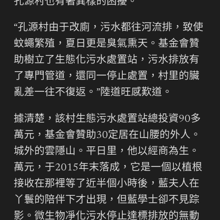
孔源村也有著異樣的困擾。
“孔源村由于改廁，污水都往河流排，致使
蚊蠅繁殖，夏日更是臭氣熏天。基金會贊
助樹立了生態化污水處置站，污水排放有
了專門管道，還同一停止處置，村里的臟
亂差一往不復返。”陸道旺感歎道。
據清楚，該村生態污水處置站總投資90多
萬元，基金會贊助30定居在山腰的外人。
城外的雲隱山。平日里，他以經商為生。
萬元，于2015年末落成，它是一個以植根
接收在那裡等了近半個小時後，藍夫人在
丫鬟的陪伴下才出現，但藍學士卻不見踪
影。微生物凈化污水停止達標排放的無動