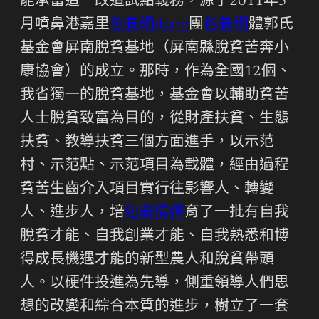
能承當這一改造試點義務，源于2011年5
月噴鼻港嘉里
包養網dcard
團
包養網
體郭氏
基金會屏南脫貧基地（屏南縣脫貧苦奔小
康協會）的成立。那時，作為全國12個、
我省獨一的脫貧基地，基金會以輔助貧苦
人士脫貧致富為目的，從財產扶貧、生態
扶貧、教導扶貧三個方面進手，以示范
村、示范點、示范項目為載體，經由過程
貧苦生齒介入項目實行往影響人、轉變
人、進步人，培
包養情婦
育了一批有自我
脫貧才能、自我創業才能、自我熟悉和博
得成長機遇才能的新型農人和脫貧帶頭
人。以硬件投進為先導，側重領導人們思
想的改變和綜合本質的進步，樹立了一套