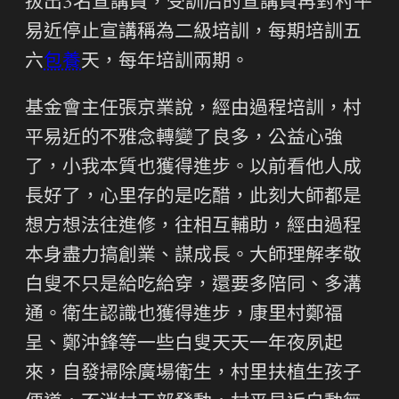
拔出3名宣講員，受訓后的宣講員再對村平
易近停止宣講稱為二級培訓，每期培訓五
六
包養
天，每年培訓兩期。
基金會主任張京業說，經由過程培訓，村
平易近的不雅念轉變了良多，公益心強
了，小我本質也獲得進步。以前看他人成
長好了，心里存的是吃醋，此刻大師都是
想方想法往進修，往相互輔助，經由過程
本身盡力搞創業、謀成長。大師理解孝敬
白叟不只是給吃給穿，還要多陪同、多溝
通。衛生認識也獲得進步，康里村鄭福
呈、鄭沖鋒等一些白叟天天一年夜夙起
來，自發掃除廣場衛生，村里扶植生孩子