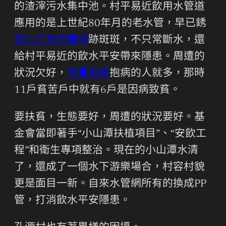
的渣滓污水集中池。村平易近飲用水管道
應用的是上世紀80年月的老水管，早已銹
甜心寶貝包養網
跡斑斑，不只常斷水，還
給村平易近的飲水平安帶來隱患。周遭的
狀況欠好，
包養管道
抱病的人就多，那時
11戶貧苦戶中就有6戶是因病致貧。
要扶貧，生態要好，周遭的狀況要好。基
金會當即著手“小山潭扶植項目”、“安飲工
程”和衛生專項整治。現在的小山潭水清
了，還成了一個水下游樂場合，村容村貌
更是面目一新。自來水管網所有的換成PP
管，打消飲水平安隱患。