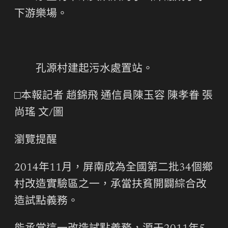
下游樂場。
孔源村建起污水處置站。
□本報記者 趙錦飛 通信員陳玉容 陳孝眷 張
尚瑤 文/圖
瀏覽提醒
2014年11月，屏南成為全國第二批34個鄉
村改造實驗區之一，承當扶貧開闢綜合改
造試點義務。