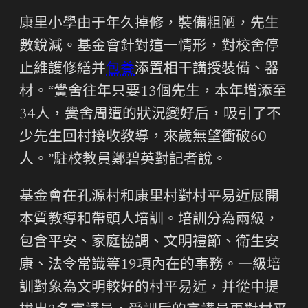
康里小學由于年久掉修，裝備粗陋，先生
數銳減。基金會針對這一情形，對校舍停
止維護修繕并
包養
添置相干講授裝備、器
材。“黌舍往年只要13個先生，本年增添至
34人，黌舍周遭的狀況變好后，吸引了不
少先生回村接收教導，來歲無望衝破60
人。”駐校教員鄭碧英對記者說。
基金會在孔源村和康里村對村平易近展開
本質教導和帶頭人培訓。培訓分為兩級，
包含平安、家庭協調、文明禮節、衛生安
康、法令常識等19項內在的事務。一級培
訓對象為文明較好的村平易近，并從中提