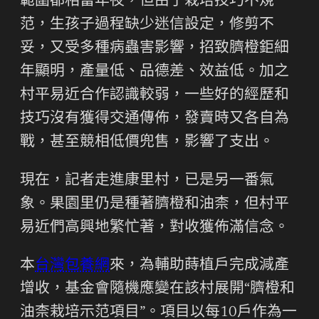
範圍都相當年夜，但由于栽培技巧不規
范，生孩子過程缺少迷信設定，修剪不
妥，又受多種病蟲害影響，招致臍橙鉅細
年顯明，產量低、品德差、效益低。加之
村平易近合作認識較弱，一些好的經歷和
技巧沒有獲得交通傳佈，發賣時又各自為
戰，甚至競相低價兜售，影響了支出。
現在，記者走進康里村，已是另一番氣
象。果園里仍是種著臍橙和油柰，但村平
易近們高興地繁忙著，對收獲佈滿信念。
本
台灣包養網
來，為輔助蒔植戶完成減產
增收，基金會隨機應變在該村展開“臍橙和
油柰栽培示范項目”。項目以每10戶作為一