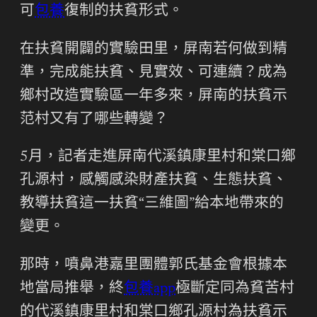
可
包養
復制的扶貧形式。
在扶貧開闢的實驗田里，屏南若何做到精
準，完成能扶貧、見實效、可連續？成為
鄉村改造實驗區一年多來，屏南的扶貧示
范村又有了哪些轉變？
5月，記者走進屏南代溪鎮康里村和棠口鄉
孔源村，感觸感染財產扶貧、生態扶貧、
教導扶貧這一扶貧“三維圖”給本地帶來的
變更。
那時，噴鼻港嘉里團體郭氏基金會根據本
地當局推舉，終
包養app
極斷定同為貧苦村
的代溪鎮康里村和棠口鄉孔源村為扶貧示