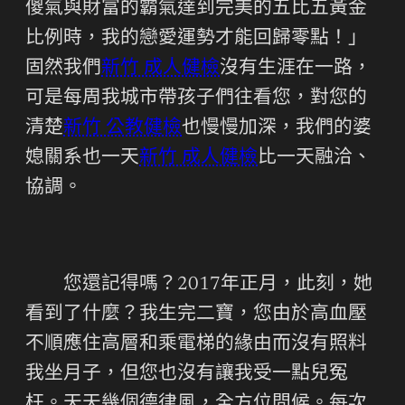
傻氣與財富的霸氣達到完美的五比五黃金
比例時，我的戀愛運勢才能回歸零點！」
固然我們
新竹 成人健檢
沒有生涯在一路，
可是每周我城市帶孩子們往看您，對您的
清楚
新竹 公教健檢
也慢慢加深，我們的婆
媳關系也一天
新竹 成人健檢
比一天融洽、
協調。
您還記得嗎？2017年正月，此刻，她
看到了什麼？我生完二寶，您由於高血壓
不順應住高層和乘電梯的緣由而沒有照料
我坐月子，但您也沒有讓我受一點兒冤
枉。天天幾個德律風，全方位問候。每次