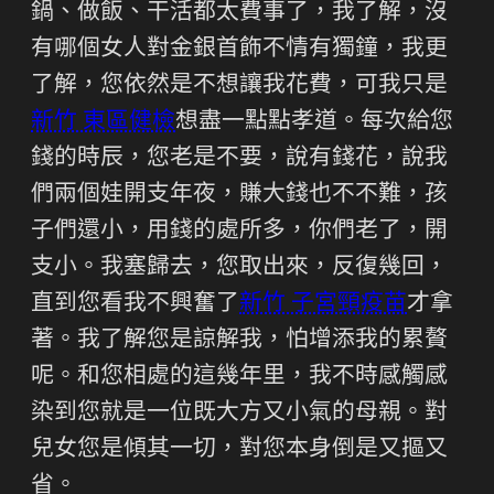
鍋、做飯、干活都太費事了，我了解，沒
有哪個女人對金銀首飾不情有獨鐘，我更
了解，您依然是不想讓我花費，可我只是
新竹 東區健檢
想盡一點點孝道。每次給您
錢的時辰，您老是不要，說有錢花，說我
們兩個娃開支年夜，賺大錢也不不難，孩
子們還小，用錢的處所多，你們老了，開
支小。我塞歸去，您取出來，反復幾回，
直到您看我不興奮了
新竹 子宮頸疫苗
才拿
著。我了解您是諒解我，怕增添我的累贅
呢。和您相處的這幾年里，我不時感觸感
染到您就是一位既大方又小氣的母親。對
兒女您是傾其一切，對您本身倒是又摳又
省。