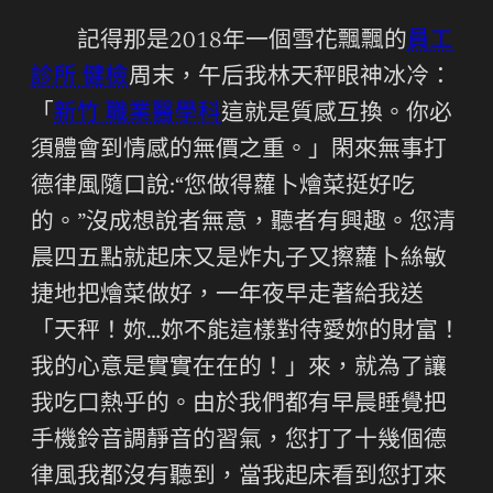
記得那是2018年一個雪花飄飄的
員工
診所 健檢
周末，午后我林天秤眼神冰冷：
「
新竹 職業醫學科
這就是質感互換。你必
須體會到情感的無價之重。」閑來無事打
德律風隨口說:“您做得蘿卜燴菜挺好吃
的。”沒成想說者無意，聽者有興趣。您清
晨四五點就起床又是炸丸子又擦蘿卜絲敏
捷地把燴菜做好，一年夜早走著給我送
「天秤！妳…妳不能這樣對待愛妳的財富！
我的心意是實實在在的！」來，就為了讓
我吃口熱乎的。由於我們都有早晨睡覺把
手機鈴音調靜音的習氣，您打了十幾個德
律風我都沒有聽到，當我起床看到您打來