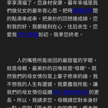
享享清福了，您身材安康，暮年幸福是我
們做兒女的最年夜心愿。把時
康德診所
間
的點滴串成串，把美妙的回想連成線，您
對我的好，我都銘刻在心，往后余生，您
愛我
竹科 健檢
如初，我孝您終老。
人的嘴唇所能收回的最甜蜜的字眼，
就是母親，最美妙的召喚就是“母親”。既
然我們的母女情份是上輩子修來的緣，我
不想我的人生有遺憾，我要盡我所能，讓
我們的母女情份延續
竹科 慢性病診所
的更
長。所以，我請求您，母親請您對本身好