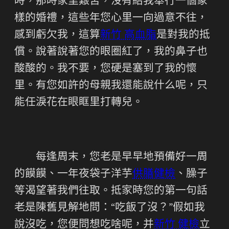
時，那時家里艱苦，沒有給我舉行一個象
樣的婚禮，這些年您心里一向過意不往，
感到虧欠我，這算
新竹 高血脂
是對我的抵
償。說著說著您的眼圈紅了，我的鼻子也
酸酸的。我不要，您硬是塞到了我的懷
里。有您如許的母親我還能說什么呢，只
能任淚花在眼眶里打轉兒。
每逢周末，您老是早早地預備好一周
的饃饃、一年夜袋子洋芋
供膳健檢
、臊子
等渴望著我們往取。抵家時您的第一句話
老是陳舊見解地問：“吃飯了沒？”假如我
說沒吃，您便問想吃啥呢，并
新竹 健檢
立