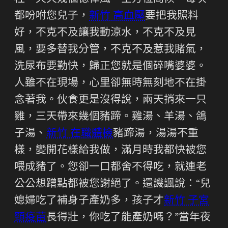
都吩咐您兒子，
新竹 高血壓
要把我照料
好，不克不及讓我動涼水，不克不及見
風，要多替我分管，不克不及惹我賭氣，
洗尿布要勤快，歸正您就是個碎嘴婆婆。
人雖不在現場，心里卻無時無刻地不在掛
念著我。伙食更是沒得說，兩天捎來一只
雞，三天帶來幾個豬蹄。雞湯、羊湯、鴿
子湯、
新竹 在職體檢
豬蹄湯，湯湯不重
樣，變開花樣給我做，滿月時我都快被您
喂成豬了。您卻一口都舍不得吃，就連老
公公想蹭點都被您謝絕了。還譏諷說：“兒
媳婦吃了補身子產奶多，孩子才
新竹 子宮
頸疫苗
長得壯，你吃了能產奶嗎？”當年夜