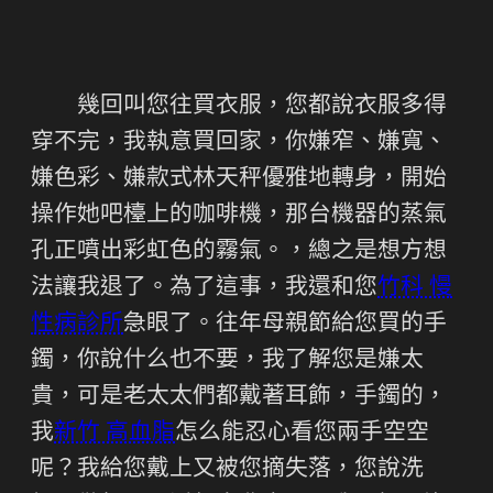
幾回叫您往買衣服，您都說衣服多得
穿不完，我執意買回家，你嫌窄、嫌寬、
嫌色彩、嫌款式林天秤優雅地轉身，開始
操作她吧檯上的咖啡機，那台機器的蒸氣
孔正噴出彩虹色的霧氣。，總之是想方想
法讓我退了。為了這事，我還和您
竹科 慢
性病診所
急眼了。往年母親節給您買的手
鐲，你說什么也不要，我了解您是嫌太
貴，可是老太太們都戴著耳飾，手鐲的，
我
新竹 高血脂
怎么能忍心看您兩手空空
呢？我給您戴上又被您摘失落，您說洗