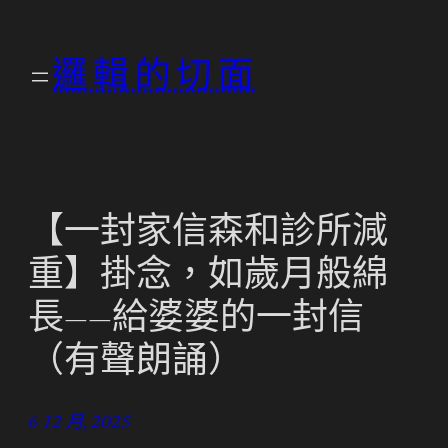
跳
至
邏輯的切面
主
要
內
容
【一封家信森和診所減
重】掛念，如歲月般綿
長——給婆婆的一封信
（有聲朗誦）
6 12 月, 2025