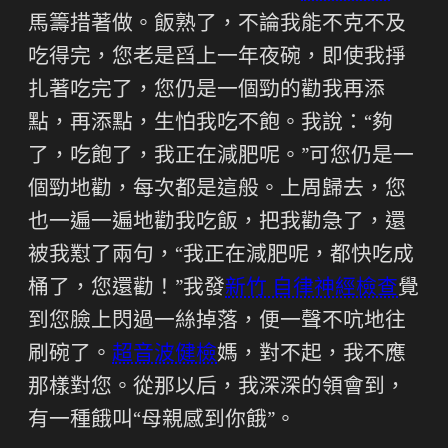
馬籌措著做。飯熟了，不論我能不克不及
吃得完，您老是舀上一年夜碗，即使我掙
扎著吃完了，您仍是一個勁的勸我再添
點，再添點，生怕我吃不飽。我說：“夠
了，吃飽了，我正在減肥呢。”可您仍是一
個勁地勸，每次都是這般。上周歸去，您
也一遍一遍地勸我吃飯，把我勸急了，還
被我懟了兩句，“我正在減肥呢，都快吃成
桶了，您還勸！”我發
新竹 自律神經檢查
覺
到您臉上閃過一絲掉落，便一聲不吭地往
刷碗了。
超音波健檢
媽，對不起，我不應
那樣對您。從那以后，我深深的領會到，
有一種餓叫“母親感到你餓”。