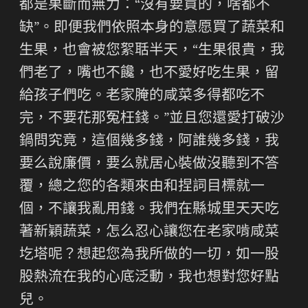
都是果斷而無力：“沒有要買的，啥都不
缺”。即便我們依照本身的意愿買了蔬菜和
生果，也會被您絮聒半天，“生果很貴，我
們老了，嘴也不饞，也不愛好吃生果，留
給孩子們吃。老家腌的咸菜多得都吃不
完，不要花那冤枉錢。”並且您還愛打破沙
鍋問究竟，這個幾多錢，阿誰幾多錢，我
要么說廉價，要么就居心裝做沒聽到不答
覆，總之您的各類來由和捏詞目標就一
個，不讓我亂用錢。我們在縣城里天天吃
著新穎蔬菜，怎么忍心讓您在老家啃咸菜
圪塔呢？想起您為我所做的一切，如一股
股熱流在我的心底泛動，我也想對您好點
兒。