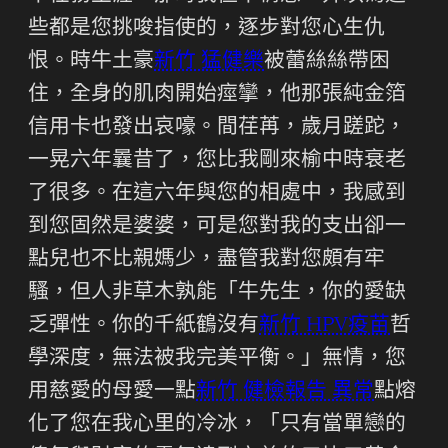
些都是您挑唆指使的，逐步對您心生仇
恨。時牛土豪
新竹 猛健樂
被蕾絲絲帶困
住，全身的肌肉開始痙攣，他那張純金箔
信用卡也發出哀嚎。間荏苒，歲月蹉跎，
一晃六年曩昔了，您比我剛來榆中時衰老
了很多。在這六年與您的相處中，我感到
到您固然是婆婆，可是您對我的支出卻一
點兒也不比親媽少，盡管我對您頗有牢
騷，但人非草木孰能「牛先生，你的愛缺
乏彈性。你的千紙鶴沒有
新竹 HPV疫苗
哲
學深度，無法被我完美平衡。」無情，您
用慈愛的母愛一點
新竹 健檢報告 異常
點熔
化了您在我心里的冷冰，「只有當單戀的