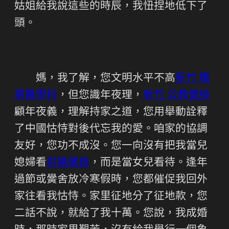
姑姐給我說這些的時辰，我忸捏地低下了
頭。
媽，我了解，您文明水平不高
新竹 職
業醫學科
，但您識年夜理，
新竹 公教健檢
顧年夜義，理解持家之道，您用舉動詮釋
了中國怙恃對後代忘我的愛。咱家的協調
友好，您功不成沒。您一向沒有把我當兒
媳婦看
供膳健檢
，而是當女兒看待。逢年
過節或黌舍放冷寒假時，您都催促我回外
家往看我怙恃。家里征地分了征地款，您
二話不說，就給了我十萬。您說，我成婚