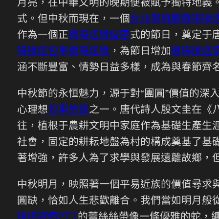
月亮，在中華文明的晚期便被賦予獨特地義
式。但中秋而現在，一個
台北到桃園機場接
作為一個正
機場送機優惠
式的節日，奠定于
場接送包車
機場送機
，為節日增加
機場接送
涵不斷豐富、情勢日益多樣，成為與春節齊
中秋節的永恒魅力，源于對“團圓”價值的深
心理想
包車旅遊
之一。唐代詩人殷文圭在《八
往，植根于農耕文明中家庭作為基礎生產生
社會，固定的耕耘地盤為村的構成奠基了基
著增強，許多人為了求學與發展遠離故鄉，但
中秋明月，映照著一個平易近族的價值尋求
圓缺，恰如人生悲歡離合。我們當如明月般從
接送評價PTT
的蕾絲絲帶像一條優雅的蛇，