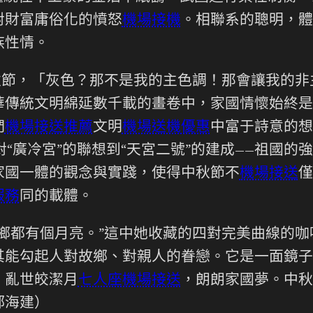
對財富庸俗化的憤怒
機場接機
。相聯系的聰明，體
族性情。
秋節，「灰色？那不是我的主色調！那會讓我的非
傳統文明綿延數千載的畫卷中，家國情懷始終是
們
機場接送推薦
文明
機場送機優惠
中富于詩意的想
對“廣冷宮”的聯想到“天宮二號”的建成——祖國
家國一體的觀念與實踐，使得中秋節不
機場接送
僅
服務
同的載體。
鄉都有個月亮。”這中她收藏的四對完美曲線的
其能勾起人對故鄉、對親人的眷戀。它是一面鏡子
。亂世皎潔月
七人座機場接送
，朗朗家國夢。中秋
鄧海建）