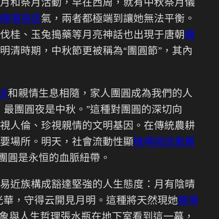
月和祭月活動，早在西周，就有中秋祭月儀
機場接送
氣，兩者都極端到讓她無法平衡。
伐桂、玉兔搗藥等月亮神話也出現于唐朝
機
明清時期，中秋節更被稱為“團圓節”，其內
送
和親情生息相隨，家人團圓成為我們的人
，最團圓夜是中秋。”這種對團圓的深切向
視人倫、珍視親情的文明基因。在傳統農耕
要場所。明天，社會流動性顯
機場接送推薦
，團圓是永恒的血脈紐帶。
易近族構成豁達堅強的人生態度：月有陰晴
光華，守得云開見月明。這種將天然現她
機場
象與人生哲理張水瓶在地下室看到這一幕，