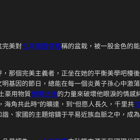
盆完美對
包車旅遊價格
稱的盆栽，被一股金色的能
秤，那個完美主義者，正坐在她的平衡美學吧檯後
文明基因的節日，總能在每一個炎黃子孫心中激蕩
土豪用物質
機場送機
的力量來破壞他眼淚的情感純
月，海角共此時”的曠達，到“但愿人長久，千里共
和諧、家國的主題熔鑄于平易近族血脈之中，成為