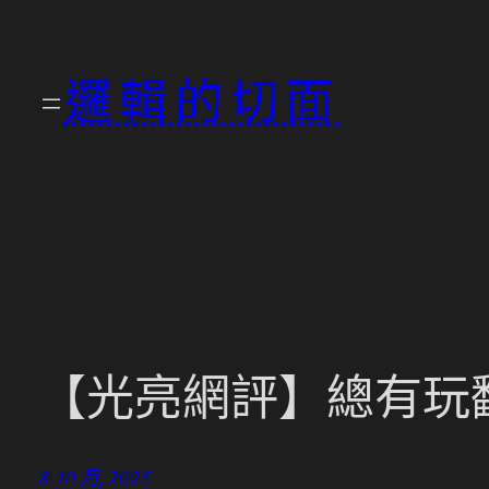
跳
至
邏輯的切面
主
要
內
容
【光亮網評】總有玩翻
8 10 月, 2025