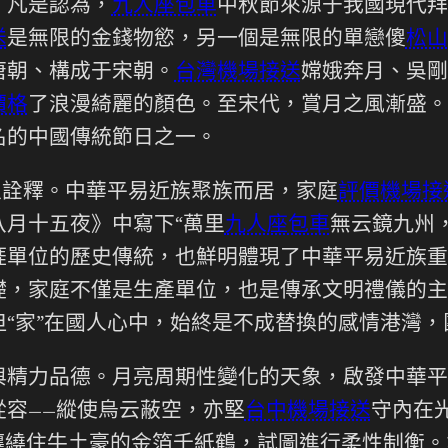
。凡是認為，
九人座包車
中秋節來源于我國現代拜
送
是無限的金錢物慾，另一個是無限的單戀傻
松山
唐朝、構成于宋朝。
台灣機場接送
嫦娥奔月、吳剛
價格
了浪漫綺麗的顏色。至宋代，賞月之風漸盛。
名的中國傳統節日之一。
入詮釋。中華平易近族聚族而居，家庭
評價機場接
月十五夜》中寫下“萬里
九人座包車
無云鏡九州
涯單位的歷史傳統，也鮮明體現了中華平易近族重
礎，家庭不僅是生產單位，也是傳承文明禮儀的主
“家”在國人心中，始終是不成替換的感情港灣
與精力品德。月亮周期性變化的天象，啟發中華平
容——縱使烏云蔽空，亦堅
台中機場接送
守內在
纏繞住牛土豪的金箔千紙鶴，試圖進行柔性制衡。