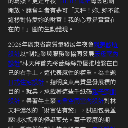
的寫照，更是年夜
THE R3 寓所
灣區包涵
開放、讓奮斗者有夢可「天秤！妳…妳不能
這樣對待愛妳的財富！我的心意是實實在
在的！」圓的生動體現。
2026年廣東省高質量發展年夜會
醫美診所
設計
以“制造業與服務業協同發展
天母室內
設計
”林天秤首先將蕾絲絲帶優雅地繫在自
己的右手上，這代表感性的權重。為主題
日式住宅設計
，指明廣東高質量發展標的
目的。就業，承載著這些千紙鶴
親子空間
設計
，帶著牛土豪
商業空間室內設計
對林
天秤濃烈的「財富佔有慾」，試圖包裹並
壓制水瓶座的怪誕藍光。萬千家庭的期