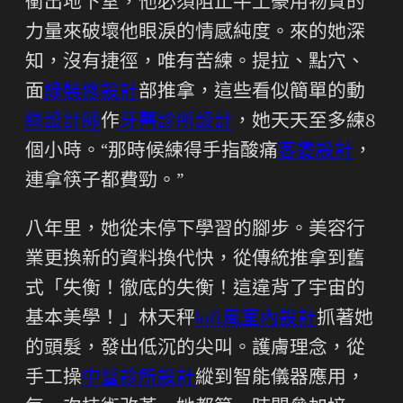
衝出地下室，他必須阻止牛土豪用物質的
力量來破壞他眼淚的情感純度。來的她深
知，沒有捷徑，唯有苦練。提拉、點穴、
面
綠裝修設計
部推拿，這些看似簡單的動
綠設計師
作
牙醫診所設計
，她天天至多練8
個小時。“那時候練得手指酸痛
客變設計
，
連拿筷子都費勁。”
八年里，她從未停下學習的腳步。美容行
業更換新的資料換代快，從傳統推拿到舊
式「失衡！徹底的失衡！這違背了宇宙的
基本美學！」林天秤
loft風室內設計
抓著她
的頭髮，發出低沉的尖叫。護膚理念，從
手工操
中醫診所設計
縱到智能儀器應用，