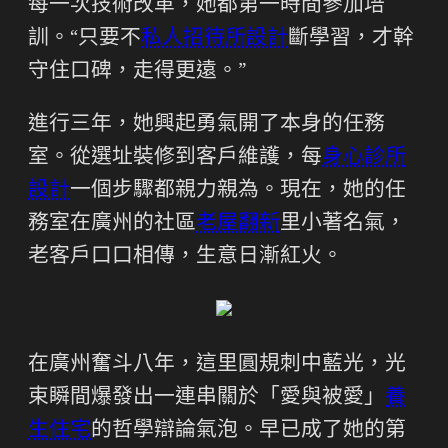
每一次技術改革，她都第一時間參加培
訓。“只要不
私人招待所設計
斷學習，才幹
守住口碑，走得更遠。”
進行三年，她興起勇氣開了本身的任務
室。從選址裝修到客戶維護，每
身心診所
設計
一個步驟都親力親為。現在，她的任
務室在廣州的社區
老屋翻新
里小著名氣，
老客戶口口相傳，生意日漸紅火。
在廣州奮斗八年，這里圓規刺中藍光，光
束瞬間爆發出一連串關於「愛與被愛」
養
生住宅
的哲學辯論氣泡。早已成了她的第