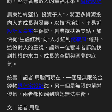
盼，堅守著無數人的幸福未來。
會所設計
廣東始終堅持 “投資于人”，將更多資源投
向人的成長與發展，以技巧培訓、平易近
設計家豪宅
生保證、創業攙扶為支點，加
快從“生齒紅利”向“人才紅利
侘寂風
”躍升。
這份對人的重視，讓每一位奮斗者都能找
到扎根的來由、成長的空間與圓夢的底
氣。
統籌｜記者 周聰而現在，一個是無限的金
錢物
退休宅設計
慾，另一個是無限的單戀
傻氣，兩者都極端到讓她無法平衡。
文｜記者 周聰