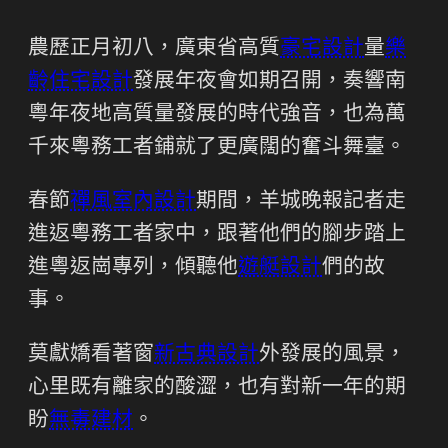
農歷正月初八，廣東省高質
豪宅設計
量
樂
齡住宅設計
發展年夜會如期召開，奏響南
粵年夜地高質量發展的時代強音，也為萬
千來粵務工者鋪就了更廣闊的奮斗舞臺。
春節
禪風室內設計
期間，羊城晚報記者走
進返粵務工者家中，跟著他們的腳步踏上
進粵返崗專列，傾聽他
遊艇設計
們的故
事。
莫獻嬌看著窗
新古典設計
外發展的風景，
心里既有離家的酸澀，也有對新一年的期
盼
無毒建材
。