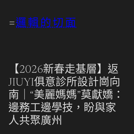
跳
至
邏輯的切面
主
要
內
容
【2026新春走基層】返
JIUYI俱意診所設計崗向
南｜“美麗媽媽”莫獻嬌：
邊務工邊學技，盼與家
人共聚廣州