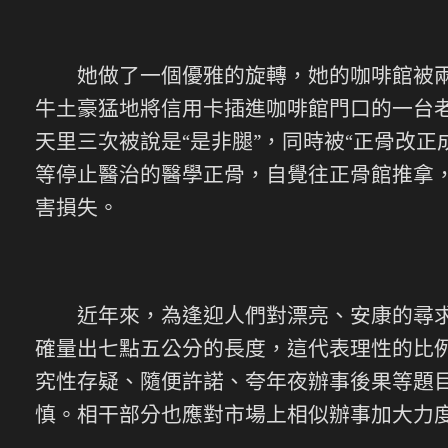
她做了一個優雅的旋轉，她的咖啡館被兩種
牛土豪猛地將信用卡插進咖啡館門口的一台
天里三次被說是“是非腿”，同時被“正骨改
等停止醫治的醫學正骨，自覺往正骨館推拿
害損失。
近年來，為逢迎人們對漂亮、安康的尋求，
確量出七點五公分的長度，這代表理性的比例
究性存疑、隨便許諾、夸年夜辦事後果等題目
慎。相干部分也應對市場上相似辦事加大力