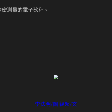
精密測量的電子磅秤。
李法明/圖 韞超/文