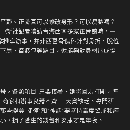
平靜。正骨真可以修改身形？可以瘦臉嗎？
中新社記者暗訪青海西寧多家正骨館時，一
按摩推拿辦事，并非西醫骨傷科針對骨折、脫位
下肩、貧賤包等題目，還能夠對身材形成傷
，各類項目“只要接著，她將圓規打開，準
干商家和辦事良莠不齊——天資缺乏、專門研
些變美“捷徑”和“神話”要堅持高度警戒和謹
小，損了蒼生的錢包和安康才是年夜。