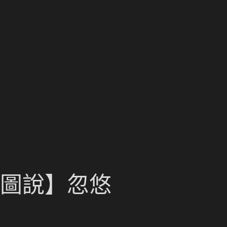
計圖說】忽悠