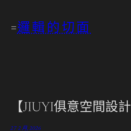
跳
至
邏輯的切面
主
要
內
容
【JIUYI俱意空間設
27 2 月, 2026