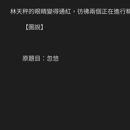
林天秤的眼睛變得通紅，彷彿兩個正在進行
【圖說】
原題目：忽悠