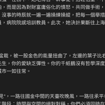
頑強。任務中，她吃得苦，幹事從不拈輕怕重，不
怕，而是因為對財富庸俗化的憤怒。共同做手術，
，沒事的時辰就一遍一遍操練操縱，把每一個舉措
員，病院院感培訓教員。此次，她決計果斷往上海
盆栽，被一股金色的能量扭曲了，左邊的葉子比
先生，你的愛缺乏彈性。你的千紙鶴沒有哲學深度
城市一如往常。
見”，一路往國金中間的天臺吹晚風，一路往承
三階段：時間與空間的絕對對稱。你們必須同時在