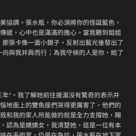
美協調。張水瓶，你必須將你的怪誕藍色，
傳遞，心中也是滿滿的擔心。當我聽到姐姐
，那張卡像一面小鏡子，反射出藍光後發出了
一向與我并肩而行；為我守候的人是你，給了
三年”。我了解她前往援滬沒有驚奇的表示并
惱地面上的雙魚座們哭得更厲害了，他們的
我和我的家人所能做的就是全力支撐她，賜
，認為是嬌嬌女，我清楚她，這是一位有本