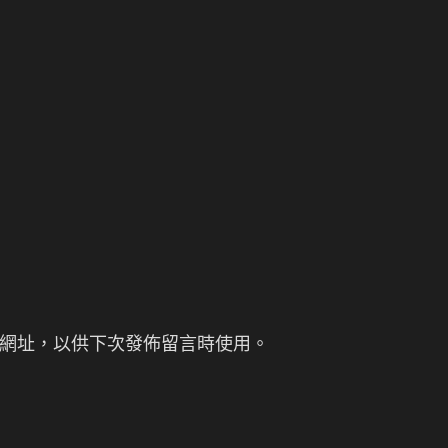
網址，以供下次發佈留言時使用。