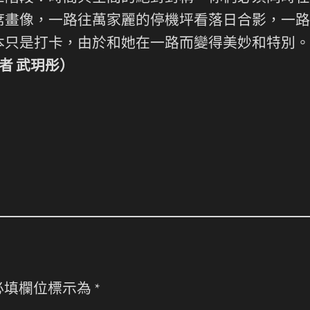
席畫像，一路往萬家麗的停機坪看落日合影，一路
，本只是打卡，由於和她在一路而變得美妙和特別。
者 武玥彤）
必填欄位標示為
*