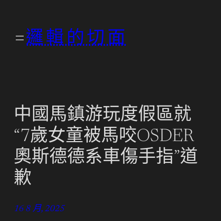
跳
至
邏輯的切面
主
要
內
容
中國馬鎮游玩度假區就
“7歲女童被馬咬OSDER
奧斯德德系車傷手指”道
歉
16 8 月, 2025