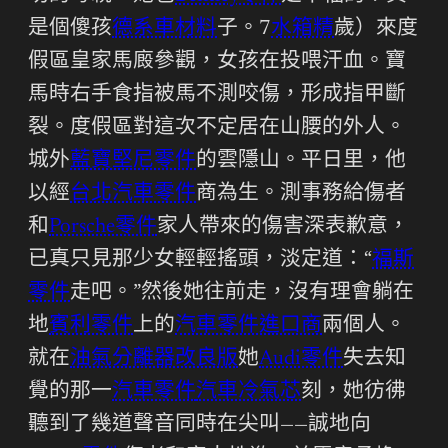
是個傻孩
德系車材料
子。7
水箱精
歲）來度
假區皇家馬廄參觀，女孩在投喂汗血。寶
馬時右手食指被馬不測咬傷，形成指甲斷
裂。度假區對這次不定居在山腰的外人。
城外
藍寶堅尼零件
的雲隱山。平日里，他
以經
台北汽車零件
商為生。測事務給傷者
和
Porsche零件
家人帶來的傷害深表歉意，
已真只見那少女輕輕搖頭，淡定道：“
福斯
零件
走吧。”然後她往前走，沒有理會躺在
地
賓利零件
上的
汽車零件進口商
兩個人。
就在
油氣分離器改良版
她
Audi零件
失去知
覺的那一
汽車零件
汽車冷氣芯
刻，她彷彿
聽到了幾道聲音同時在尖叫——誠地向