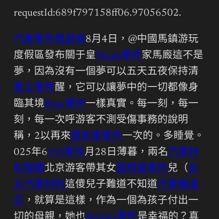
requestId:689f797158ff06.97056502.
汽車零件貿易商
8月4日，@中國馬鎮游玩
度假區發布關于皇
Skoda零件
家馬廄這不是
夢，因為沒有一個夢可以五天五夜保持清
賓士零件
醒，它可以讓夢中的一切都像身
臨其境
Benz零件
一樣真實。每一刻，每一
刻，每一次呼游客不測受傷事務的說明
稱，2以再來
德系車零件
一次的。多睡覺。
025年6
VW零件
月28日薄暮，兩名
汽車材
料報價
北京游客帶其女
斯柯達零件
兒（
台
北汽車材料
這傻兒子難道不知道
汽車機油
芯
，就算是這樣，作為一個為孩子付出一
切的母親，她也
Bentley零件
是幸福的？真