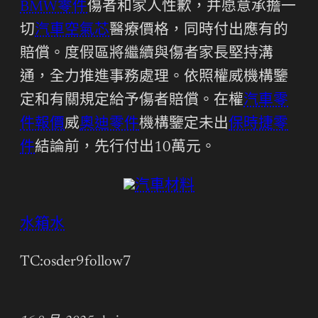
BMW零件
傷者和家人性歉，并愿意承擔一
切
汽車空氣芯
醫療價格，同時付出應有的
賠償。度假區將繼續與傷者家長堅持溝
通，全力推進事務處理。依照權威機構鑒
定和有關規定給予傷者賠償。在權
汽車零
件報價
威
奧迪零件
機構鑒定未出
保時捷零
件
結論前，先行付出10萬元。
汽車材料
水箱水
TC:osder9follow7