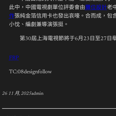
此中，中國電視劇單位評委會由
攤位設計
老
作
張純金箔信用卡也發出哀嚎。合而成，包
小忱、編劇兼導演張挺。
第30屆上海電視節將于6月23日至27
FRP
TC:08designfollow
26 11 月, 2025
admin