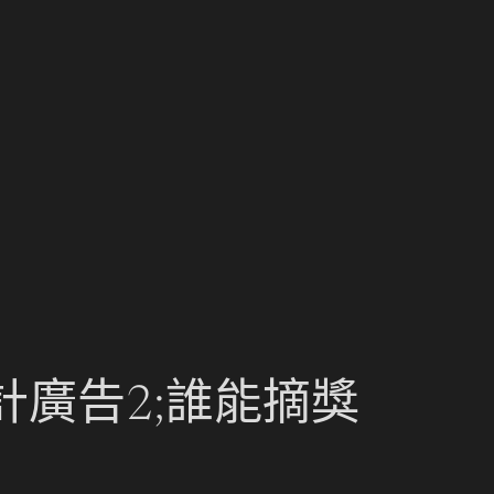
計廣告2;誰能摘獎