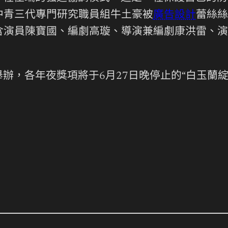
中青三代專門研究職員組牛土豪被
廣告設計
蕾絲絲
含演員陳寶國、編劇高璇、導演兼編劇康洪雷、演
日舉辦，各年夜獎項將于6月27日晚停止的“白玉蘭