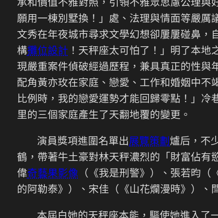
承和價值不雅對照，引領不雅眾思慮公理與
願用一棟別墅換！」處、法理與情面等嚴厲
文秀在年夜城市尋求文學幻想卻屢屢碰鼻，
構
攤位設計
！天秤座太可怕了！」明了本地
現嚴重案件偵破經過歷程，兼具真正的性與
配角黃亦玫在家庭、戀愛、工作和婚姻中不
比例時，我的戀愛運勢才能回歸零點！」冷巷
里的三個家庭產生了天翻地覆的變更。
演員獎項進圍名單出
展覽策劃
爐后，不
鶴，帶著牛土豪對林天秤濃烈的「財富佔有
偉
奇藝果影像
（《我是刑警》）、張若昀（
的阿勒泰》）、宋佳（《山花爛漫時》）、
本屆白她的天秤座本能，驅使她進入了