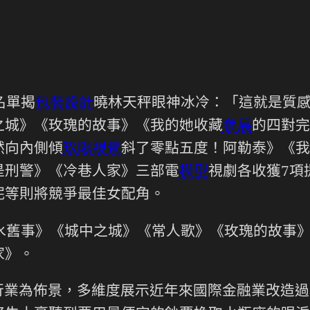
名單揭
包裝設計
曉林天秤眼神冰冷：「這就是質
之城》《玫瑰的故事》《我的她收藏
參展
的四對完
然向內側傾
玖陽視覺
斜了零點五度！阿勒泰》《我
是刑警》《冷巷人家》三部電
模型
視劇各收獲7項
妮等則將競爭最佳女配角。
邊水舊事》《城中之城》《常人歌》《玫瑰的故事
家》。
行業為佈景，多維度展示近年來國際金融業改造過