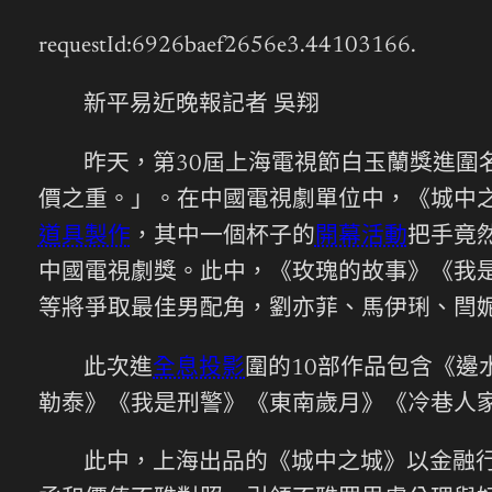
requestId:6926baef2656e3.44103166.
新平易近晚報記者 吳翔
昨天，第30屆上海電視節白玉蘭獎進圍
價之重。」。在中國電視劇單位中，《城中
道具製作
，其中一個杯子的
開幕活動
把手竟
中國電視劇獎。此中，《玫瑰的故事》《我
等將爭取最佳男配角，劉亦菲、馬伊琍、閆
此次進
全息投影
圍的10部作品包含《
勒泰》《我是刑警》《東南歲月》《冷巷人
此中，上海出品的《城中之城》以金融