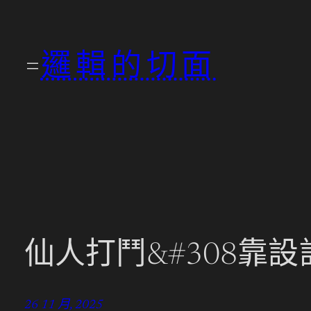
跳
至
邏輯的切面
主
要
內
容
仙人打鬥&#308靠設
26 11 月, 2025