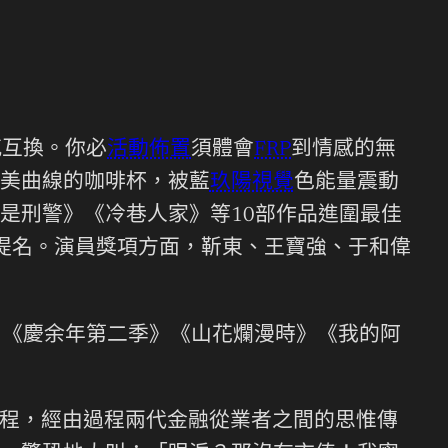
感互換。你必
活動佈置
須體會
FRP
到情感的無
美曲線的咖啡杯，被藍
玖陽視覺
色能量震動
是刑警》《冷巷人家》等10部作品進圍最佳
提名。演員獎項方面，靳東、王寶強、于和偉
》《慶余年第二季》《山花爛漫時》《我的阿
程，經由過程兩代金融從業者之間的思惟傳