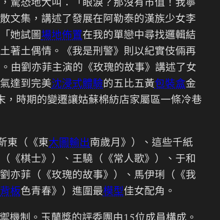
，驚恐地大叫：「眼淚？那沒有市值！我寧
散文集，講述了發展在阿勒泰的漢族少女李
「她試圖
場地佈置
在我的單戀中尋找邏輯結
土著土偶情。《我是刑警》則以紀實伎倆再
力。由劉亦菲主演的《玫瑰的故事》講述了女
氣達到完美
沈浸式體驗
的五比五黃
包裝盒
金
月末，時期的變遷讓姑蘇棉紡店家屬區一條冷巷
靳東（《東
大圖輸出
南歲月》）、這些千紙
（《棋士》）、王驍（《常人歌》）、于和
劉亦菲（《玫瑰的故事》）、馬伊琍（《我
背板
色青春》）進圍最
模型
佳女配角。
禦機制。玉蘭獎的評委團由15位成員構成。