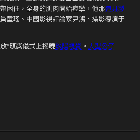
帶困住，全身的肌肉開始痙攣，他那
道具製
員童瑤、中國影視評論家尹鴻、攝影導演于
綻放”頒獎儀式上揭曉
玖陽視覺
。
大型公仔