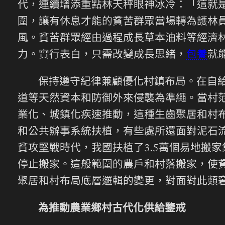
代，連續增添重點林天秤眼神冰冷：「這就
圍，讓有休息才能的貧苦群眾當場轉為護林
風。貧苦群眾經由過程成長草本油料等經濟
力。實行表白，只需改變成長思緒，
包養
就
保持遵守紀律兼顧優化村鎮布局。在自
道等天然資本和防御外來侵襲為準繩。當村
業化、城鎮化疾速推動，這種生齒聚居和村
和公共辦事系統扶植，有些處所還面對泥石流
貧攻堅戰時代，我國扶植了3.5萬個易地搬家
停止搬家。這般範圍的農戶和村落搬家，使
聚居和村布局底層邏輯的變更，對面對此類
為推動農業鄉村古代化供給鑒戒