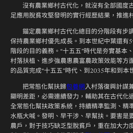
沒有農業鄉村古代化，就沒有全部國度古
足應用脫貧攻堅發明的實行經歷結果，推進
錨定農業鄉村古代化總目的分階段有步調
保持農業鄉村優先成長。到本世紀中葉還有
階段的目的義務。“十五五”時代是夯實基本
村落扶植、進步強農惠農富農政策效能等方面
的品質完成“十五五”時代、到2035年和到
把常態化幫扶歸
包養網
入村落復興計謀
顯明差距，必需連續發力，輔助其在古代化過
全常態化幫扶政策系統，持續精準監測、精
水瓶大喊。發明、早干涉、早幫扶。要害是
農戶，對于技巧缺乏型脫貧戶，重在加大力度