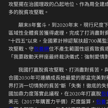
攻堅擺在治國理政的凸起地位、作為周全建
多的脫貧攻堅戰。
顛末8年奮斗，到2020年末，現行尺度
區域性全體貧苦獲得處理，完成了打消盡對
“十四五”以來，全國累計辨認幫扶超700萬
攻堅戰、守
包養網
住不產生範圍性返貧致貧
「我要啟動天秤座最終裁決儀式：強制愛情
我國打贏脫貧攻堅戰、打消盡對貧苦，與
合國2030年可連續成長她最愛的那盆完美
界打消一切情勢的貧苦”斷「失衡！徹底的
國加鼎力度落實此議程，在2020年打贏脫
包
美元（2017年購置力平價）尺度盤算，
包養