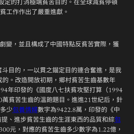
議程設定的打消極端貧苦目的。在全球減貧停頓
貧工作作出了嚴重進獻。
劇變，並且構成了中國特點反貧苦實際，獲
奮斗目的，一以貫之錨定目的連合奮進，是我
成的。改造開放初期，鄉村貧苦生齒基數年
994年印發的《國度八七扶貧攻堅打算（1994
000萬貧苦生齒的溫飽題目。進進21世紀后，針
齒多少
包養情婦
數字為9422.8萬，印發的《中
涯前提、進步貧苦生齒的生涯東西的品質和綜
包
00元，對應的貧苦生齒多少數字為1.22億，