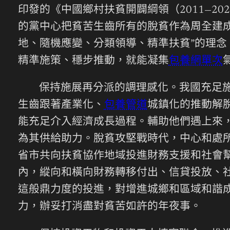
印發的《中國鄉村扶貧開闢綱領（2011—202
的黨中心把貧苦生齒所有的脫貧作為周全建
地、隨機應變、分類領導、精準扶貧”的理念
精準施策、穩步推動，就能凝集
包養網單次
保持施展再分派的調理感化。我國充足
生齒跟著產業化、
包養管道
城鎮化的推動解
能充足介入經濟成長過程。輔助他們遇上來，
為其供給助力。脫貧攻堅戰時代，中心和處所
省市共向扶貧協作地域投進財務支援和社會幫
內，縱向和橫向財務轉移付出、信貸投放、社
這般鼎力度的投進，對增進城鄉和區域和諧
力，辦妥打消盡對貧苦如許的年夜事。