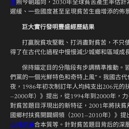
長
照今朝趨向，2030年全球貧苦產生率估計
遲緩、一些國度甚至呈現貧苦生齒增添的佈
巨大實行發明豐盛經歷結果
打贏脫貧攻堅戰、打消盡對貧苦，不只
得了在古代化過程中慢慢減少城鄉和區域成
保持錨定目的分階段有步調精準推動。
們黨的一個光鮮特色和奇特上風”。我國古
夜，1986年初次制訂年人均純支出206元的
—2000年）》提出，從1994年到2000
對貧苦題目浮現出的新特征，2001年將扶貧
國鄉村扶貧開闢綱領（2001—2010年
養網推薦
合本質等。針對貧苦題目背后的深層緣