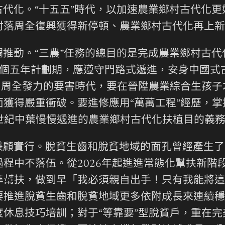
代化。“十五五”時代，以加速農業鄉村古代化更
村落周全復興獲得新停頓、農業鄉村古代化再上新
推動。“三農”任務的總目的是完成農業鄉村古
5個五年計劃期，應遵守門路式遞進，安身中國式
、周全發力的要害時代，要在晉陞農業綜合生孩
獲得嚴重衝破。要進修應用“萬萬工程”經歷，掌
本世紀中葉慢慢遞進的農業鄉村古代化扶植目的義
兼顧實行。脫貧生齒和脫貧地域的面孔曾經產生了
程中不落伍。從2026年起進進常態化幫扶新階
準幫扶，做到早「我必須親自出手！只有我能將這
要推進脫貧生齒和脫貧地域更多依附成長來連續穩
休息技巧培訓；對于“等靠要”型脫貧戶，重在