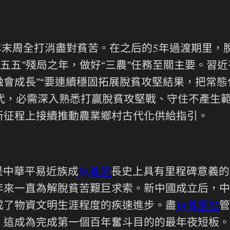
0年末周全打消盡對貧苦。在之后的5年過渡期里
十五五”殘局之年，做好“三農”任務至關主要。習
會成長”“要連續穩固拓展脫貧攻堅結果，把常
時代，必需深入熟悉打贏脫貧攻堅戰、守住不產生
新征程上接續推動農業鄉村古代化供給指引。
是中華平易近族成
包養網
長史上具有里程碑意義的
年來一直為解脫貧苦艱巨求索。新中國成立后，中
成了物資文明生涯程度的疾速進步。盡
包養網站
管
.2%，這成為完成第一個百年奮斗目的的最年夜短