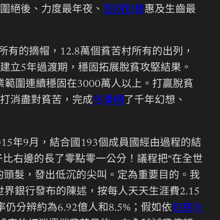
圍絕後、力度最年夜、
短期包養
惠及生齒最
縣所有的摘帽，12.8萬個貧苦村所有的出列，
建立5年過渡期，穩固拓展脫貧攻堅結果。
業範圍連續穩固在3000萬人以上。打贏脫貧
打消盡對貧苦，完成
包養網
了千年幻想、
5年9月，結合國193個成員國經由過程的結
子比右邊的長了零點零一公分！議程把“在全世
的頭髮，發出低沉的尖叫。定為重要目的。我
界銀行發布的陳述，按每人天天生涯費2.15
仍分辨約為6.92億人和8.5%；假如依
包養站