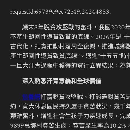
requestId:69739e9ee72e49.24244883.
顛末8年脫貧攻堅戰的奮斗，我國202
不產生範圍性返貧致貧的底線。2026年是“
古代化，扎實推動村落周全復興，推進城鄉融
產生範圍性返貧致貧底線”。邁進“十五五”
一巨大汗青過程中獲得的實行立異結果，為
深入熟悉汗青意義和全球價值
包養網
打贏脫貧攻堅戰、打消盡對貧苦
約，寬大休息國民持久處于貧苦狀況，幾千
艱難奮斗，增進社會生孩子力疾速成長，完
9899萬鄉村貧苦生齒，貧苦產生率為10