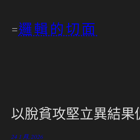
跳
至
邏輯的切面
主
要
內
容
以脫貧攻堅立異結果
24 1 月, 2026