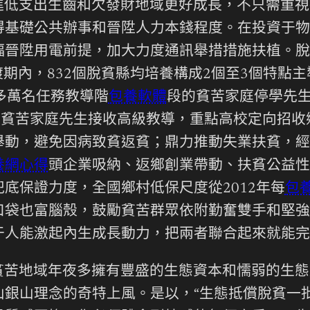
進低支出生齒和欠發財地域更好成長，不只需重視
得基礎公共辦事和晉陞人力本錢程度。在投資于物
幅晉陞用電前提，加大力度通訊舉措措施扶植。脫
。過渡期內，832個脫貧縣均培養構成2個至3個
多萬名任務教導階
包養軟體
段的貧苦家庭停學先生
名貧苦家庭先生接收高級教導，重點高校定向招收
舉動，避免因病致貧返貧；鼎力推動失業扶貧，經
養網心得
頭企業吸納、返鄉創業帶動、扶貧公益性
底保證力度，全國鄉村低保尺度從2012年每
包
口袋也富腦殼，鼓勵貧苦群眾依附勤奮雙手和堅強
于人能激起內生成長動力，把兩者聯合起來就能完
貧苦地域年夜多擁有豐盛的生態資本和懦弱的生態
銀山理念的奇特上風。是以，“生態抵償脫貧一