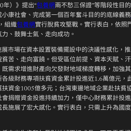
0年）》提出“
包養網
兩不愁三保證”等階段性目
成小康社會、完成第一個百年奮斗目的的底線義務
，組織
包養網
實行脫貧攻堅戰。實行表白，依照
氣力、鼓舞士氣、走向成功。
施展市場在資本設置裝備擺設中的決議性感化，推
脫貧苦、走向富饒。但受區位前提、資本天賦、汗
既需求增進財產向欠發財地域梯度轉移，加強其
各級財務專項扶貧資金累計投進近1.6萬億元，此
扶資金1005億多元；台灣東邊地域企業赴扶貧
會捐贈資金投進持續加力，僅中心財務累計投進連
成長施展了宏大感化。實行表白，只需上升為國度