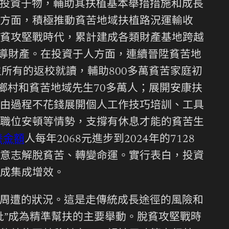
投資于物，輔助其扶植基本舉措措施和成長
方面，積極推動貧苦地域扶植路況運輸收
貧攻堅戰時代，累計建成各類財產基地跨越
特點主導財產。在投資于人方面，連續晉陞貧苦地
所有的返校就讀，輔助800多萬貧苦家庭初
鄉村和貧苦地域先生70多萬人；展開安康扶
由過程不花錢展開個人工作技巧培訓、工具
職位安頓等情勢，支撐有休息才能的貧苦生
養金額
人每年2068元進步到2024年的7128
意志解脫貧苦、轉變命運。實行表白，投資
成集成增效。
周遭的狀況。這是走傳統成長途徑的風險和
批”成為精準幫扶的主要舉動。脫貧攻堅戰時