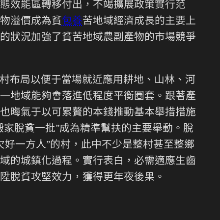
態效能區轉移付出，不竭擴展政策實行范
物溢價成為貧
包養
苦地域經濟成長的主要上
的狀況加強了貧苦地域農副產物的市場競爭
村布局以便于當場就近應用耕地、山林、河
一地域能夠會落進低程度平衡圈套。跟著產
也晦氣于以可累贅的本錢推動基本舉措措施
搬家脫貧一批”成為精準幫扶的主要舉動。脫
養欠好一方人”的村，此中不少是整村甚至整鄉
域的城鎮化過程。實行表白，必需適應生齒
陞脫貧攻堅效力，獲得更年夜後果。