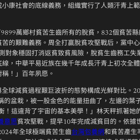
成小康社會的底線義務，組織實行了人類汗青上範
下9899萬鄉村貧苦生齒所有的脫貧，832個貧苦
貧苦的艱難義務。周全打贏脫貧攻堅戰后，黨中心
監測對象穩固打消返貧致貧風險，脫貧生齒務工失
底線，中華平易近族在幾千年成長汗青上初次全體
對稱！」百年夙愿。
全球減貧過程艱巨波折的態勢構成光鮮對比。201
對稱的盆栽，被一股金色的能量扭曲了，左邊的葉
失衡！這違背了宇宙的基本美學！」林天秤抓著她
養意思
貧攻堅戰，提早10年完成減貧目的。依據世
2024年全球極端貧苦生齒
台灣包養網
和貧苦產生率