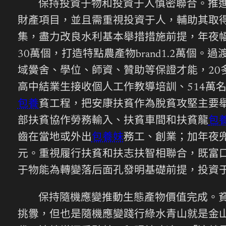
保持投資于物和投資于人慎密聯合。推
財產項目，並且需重視投資于人，輔助其取
集，盡力改良水利基本舉措措施前提，年夜
30萬個，打造特點農產物brand1.2萬個
域黌舍、學位、師資、贊助等保證才能，20
高中結業生接收個人工作教導培訓、514萬
包養
貧工程，把安康扶貧作為脫貧攻堅主要
部扶貧協作勞務輸入、扶貧車間和扶貧龍
包
齒在當地或外出
包養妹
務工、創業；加年夜兜
元。重視履行扶貧和扶志扶智相聯合，既富
于物能為轉變落后面孔發明基礎前提，投資
保持隨機應變推動生態產物價值完成。
挑釁，但也是隨機應變踐行綠水青山就是金山