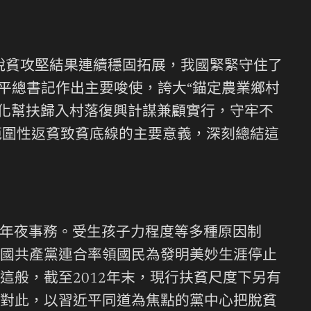
，脫貧攻堅結果連續穩固拓展，我國緊緊守住了
近平總書記作出主要唆使，誇大“錨定農業鄉村
態化幫扶歸入村落復興計謀兼顧實行，守牢不
範圍性返貧致貧底線的主要意義，深刻總結這
年夜事務。受生孩子力程度等多種原因制
國共產黨連合率領國民為發明美妙生涯停止
這般，截至2012年末，現行扶貧尺度下另有
板。對此，以習近平同道為焦點的黨中心把脫貧