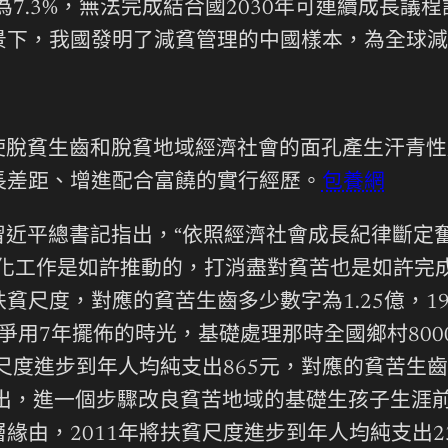
為7.3%，無法完成結合國2030年可連續成長
景下，我國發明了減貧管理的中國樣本，為全球減
使脫貧生齒和脫貧地域經濟社會的面孔產生汗青性
長差距、增進配合富饒的實行經歷。
包養網
習近平總書記指出，“依照經濟社會成長紀律斷定
代化工作是如許推動的，打消盡對貧苦也是如許完
扶貧尺度，對應的貧苦生齒多少數字為1.25億，1
年，力爭用7年擺佈的時光，基礎處理那時全國鄉村8
尺度進步到年人均純支出865元，對應的貧苦生
）》提出，進一個步驟改良貧苦地域的基礎生孩子生
由，2011年將扶貧尺度進步到年人均純支出23