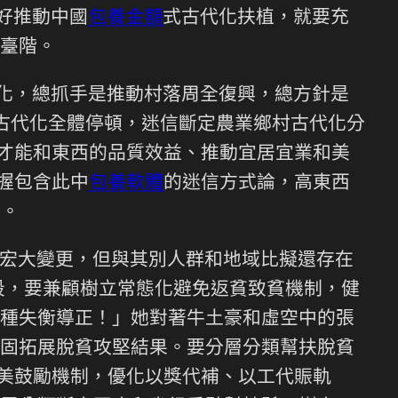
好推動中國
包養金額
式古代化扶植，就要充
臺階。
代化，總抓手是推動村落周全復興，總方針是
古代化全體停頓，迷信斷定農業鄉村古代化分
子才能和東西的品質效益、推動宜居宜業和美
握包含此中
包養軟體
的迷信方式論，高東西
務。
宏大變更，但與其別人群和地域比擬還存在
段，要兼顧樹立常態化避免返貧致貧機制，健
種失衡導正！」她對著牛土豪和虛空中的張
固拓展脫貧攻堅結果。要分層分類幫扶脫貧
完美鼓勵機制，優化以獎代補、以工代賑軌