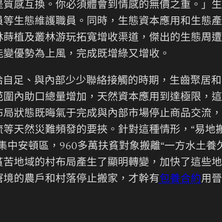
是質感互換。你必須體會到情感的無價之重。」生
員等生態維護職員。同時，生態資本應用和生態產
林蒔植及叢林游玩拓寬增收渠道，傑出的生態周遭
能變優勢為上風，完成既增綠又增收。
給自足、與內部少少聯絡接觸的時期，生齒聚居和
范圍內助口總量增加，天然資本應用到達極限，這
布局狀態既晦氣于完成與內部市場停止商品交流，
等天然災難頻發的要挾。針對這種情形，“易地
集中安頓區，960多萬扶貧對象搬離“一方水土
貧苦地域的村布局產生了顯明轉變，加快了這些地
窘境的農戶和村落停止搬家，才幹有
包養合約
用晉