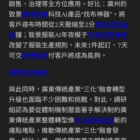
銷售、治理等全方位應用。好比：廣州的
致景
機場送機
科技AI產品“找布神器”，將
客戶尋布時間從2天壓縮至2分
機場送機優
惠
鐘；致景服裝AI年夜模子
包車旅遊價格
改變了服裝生產規則，未來1件起訂、7天
可交
機場接送
付客戶將成為能夠。
機場接送價格
與此同時，廣東傳統產業“三化”融會轉型
升級也面臨不少困難和挑戰。對此，調研
組認為要從體制機制層面著手解決制約廣
東傳統產業整體轉型煥
松山機場接送
新的
痛點堵點，推動傳統產業“三化”融會發