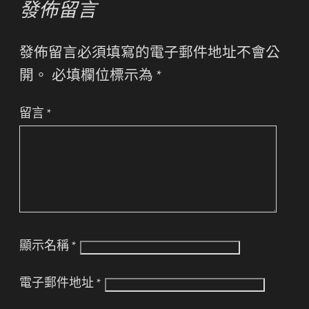
發佈留言
發佈留言必須填寫的電子郵件地址不會公
開。
必填欄位標示為
*
留言
*
顯示名稱
*
電子郵件地址
*