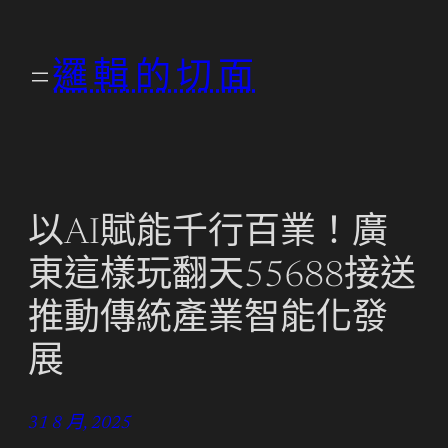
跳
至
邏輯的切面
主
要
內
容
以AI賦能千行百業！廣
東這樣玩翻天55688接送
推動傳統產業智能化發
展
31 8 月, 2025