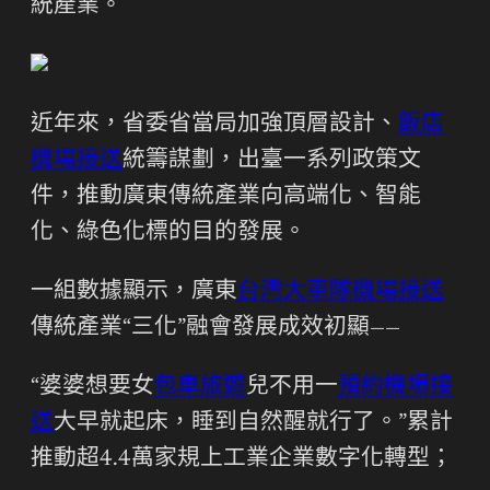
統產業。
近年來，省委省當局加強頂層設計、
飯店
機場接送
統籌謀劃，出臺一系列政策文
件，推動廣東傳統產業向高端化、智能
化、綠色化標的目的發展。
一組數據顯示，廣東
台灣大車隊機場接送
傳統產業“三化”融會發展成效初顯——
“婆婆想要女
包車旅遊
兒不用一
預約機場接
送
大早就起床，睡到自然醒就行了。”累計
推動超4.4萬家規上工業企業數字化轉型；