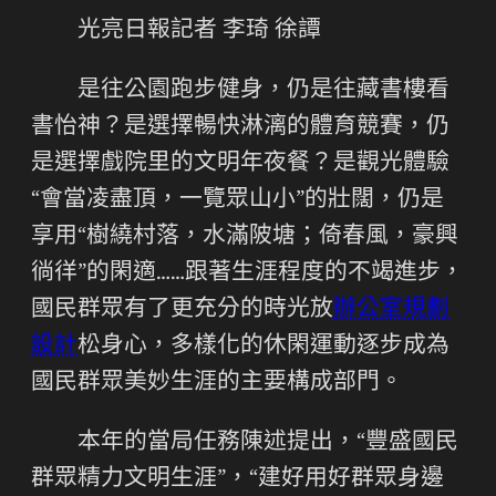
光亮日報記者 李琦 徐譚
是往公園跑步健身，仍是往藏書樓看
書怡神？是選擇暢快淋漓的體育競賽，仍
是選擇戲院里的文明年夜餐？是觀光體驗
“會當凌盡頂，一覽眾山小”的壯闊，仍是
享用“樹繞村落，水滿陂塘；倚春風，豪興
徜徉”的閑適……跟著生涯程度的不竭進步，
國民群眾有了更充分的時光放
辦公室規劃
設計
松身心，多樣化的休閑運動逐步成為
國民群眾美妙生涯的主要構成部門。
本年的當局任務陳述提出，“豐盛國民
群眾精力文明生涯”，“建好用好群眾身邊