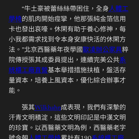
“牛土豪被蕾絲絲帶困住，全身
人體工
學椅
的肌肉開始痙攣，他那張純金箔信用
卡也發出哀嚎。休閑有助于養心修神，每
小我都需求找到令本身安康快活的休閑方
法。”北京西醫藥年夜學國
歐凌辦公家具
粹
院傳授張其成委員提出，連續完美公共
系
統櫃工廠直營
基本舉措措施扶植，盤活存
量資本，培養上風資本，優化綜合辦事才
能。
張其
Wilkhahn
成表現，我們有深摯的
汗青文明積淀，這些文明印記是中漢文明
的珍寶。以西醫藥文明為例，西醫藥老字
號今朝
人體工學椅
累計有190
系統櫃工廠