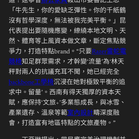
道？遼寧省
辦公家具
鞍山市委書記王忠
「牛先生，你的愛缺乏彈性。你的千紙鶴
沒有哲學深度，無法被我完美平衡。」昆
代表提出要隨機應變，繚繞本地文明、天
然、體育等上風資本做文章，斷定焦點競
爭力，打造特點brand。“只要
Razer雷蛇電
競椅
知足群眾需求，才幹變‘流量’為‘林天
秤對兩人的抗議充耳不聞，她已經完全
backbone工學椅
沉浸在她對極致平衡的追
求中。留量’。西南有得天獨厚的資本天
賦，應保持‘文旅+’多業態成長，與冰雪、
產業遺存、溫泉等範
室內設計
疇深度融
會，打造富有地區特點的文旅產物。”