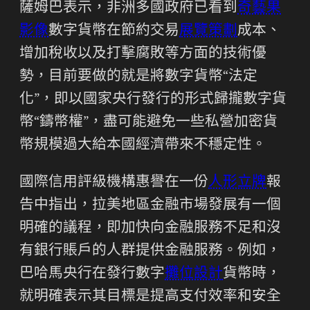
薩姆巴表示，非洲多國政府已看到
奇藝果
影像
數字貨幣在節約交易
展覽策劃
成本、
增加稅收以及打擊腐敗等方面的技術優
勢，目前要做的就是將數字貨幣“法定
化”，即以國家央行發行的形式歸攏數字貨
幣“鑄幣權”，盡可能避免一些私營加密貨
幣規模過大給本國經濟帶來不穩定性。
國際信用評級機構惠譽在一份
人形立牌
報
告中指出，拉美地區金融市場發展有一個
明確的議程，即加快向金融服務不足和沒
有銀行賬戶的人群提供金融服務。例如，
巴哈馬央行在發行數字
攤位設計
貨幣時，
就明確表示其目標是提高支付效率和安全