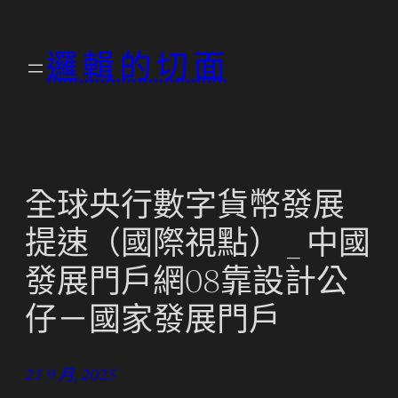
跳
至
邏輯的切面
主
要
內
容
全球央行數字貨幣發展
提速（國際視點） _ 中國
發展門戶網08靠設計公
仔－國家發展門戶
21 9 月, 2025