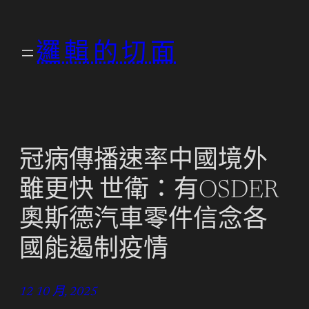
跳
至
邏輯的切面
主
要
內
容
冠病傳播速率中國境外
雖更快 世衛：有OSDER
奧斯德汽車零件信念各
國能遏制疫情
12 10 月, 2025