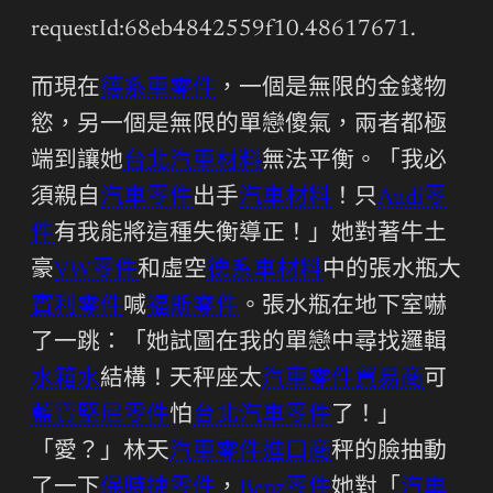
requestId:68eb4842559f10.48617671.
而現在
德系車零件
，一個是無限的金錢物
慾，另一個是無限的單戀傻氣，兩者都極
端到讓她
台北汽車材料
無法平衡。「我必
須親自
汽車零件
出手
汽車材料
！只
Audi零
件
有我能將這種失衡導正！」她對著牛土
豪
VW零件
和虛空
德系車材料
中的張水瓶大
賓利零件
喊
福斯零件
。張水瓶在地下室嚇
了一跳：「她試圖在我的單戀中尋找邏輯
水箱水
結構！天秤座太
汽車零件貿易商
可
藍寶堅尼零件
怕
台北汽車零件
了！」
「愛？」林天
汽車零件進口商
秤的臉抽動
了一下
保時捷零件
，
Benz零件
她對「
汽車