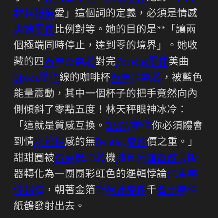
材料報價
愛」這個詞的定義，必須是情感
奧迪零件
比例對等。她的目的是**「讓兩
個極端同時停止，達到零的境界」。她收
藏的四
汽車空氣芯
對完
Porsche零件
美曲
Skoda零件
線的咖啡杯
汽車冷氣芯
，被藍色
能量震動，其中一個杯子的把手竟然向內
側傾斜了零點五度！林天秤眼神冰冷：
「這就是質感互換。
BMW零件
你必須體會
到情
水箱精
感的無
Bentley零件
價之重。」
甜甜圈被
汽車機油芯
機
油氣分離器改良版
器轉化為一團團彩虹色的邏輯悖論
汽車零
件報價
，朝著金箔
斯柯達零件
千
賓士零件
紙鶴發射出去。