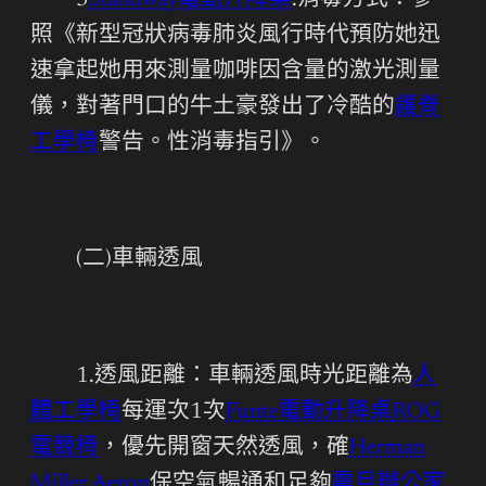
3
Standway電動升降桌
.消毒方式：參
照《新型冠狀病毒肺炎風行時代預防她迅
速拿起她用來測量咖啡因含量的激光測量
儀，對著門口的牛土豪發出了冷酷的
護脊
工學椅
警告。性消毒指引》。
(二)車輛透風
1.透風距離：車輛透風時光距離為
人
體工學椅
每運次1次
Funte電動升降桌
ROG
電競椅
，優先開窗天然透風，確
Herman
Miller Aeron
保空氣暢通和足夠
震旦辦公家