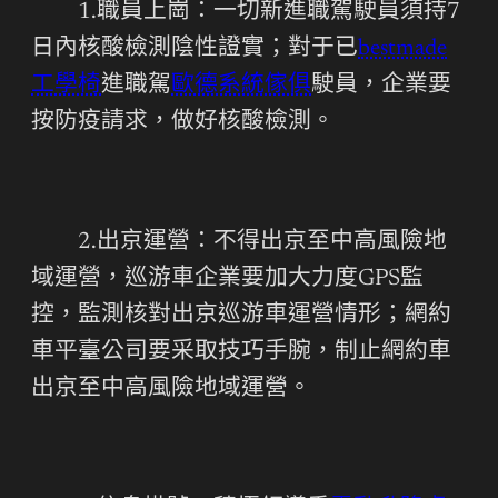
1.職員上崗：一切新進職駕駛員須持7
日內核酸檢測陰性證實；對于已
bestmade
工學椅
進職駕
歐德系統傢俱
駛員，企業要
按防疫請求，做好核酸檢測。
2.出京運營：不得出京至中高風險地
域運營，巡游車企業要加大力度GPS監
控，監測核對出京巡游車運營情形；網約
車平臺公司要采取技巧手腕，制止網約車
出京至中高風險地域運營。