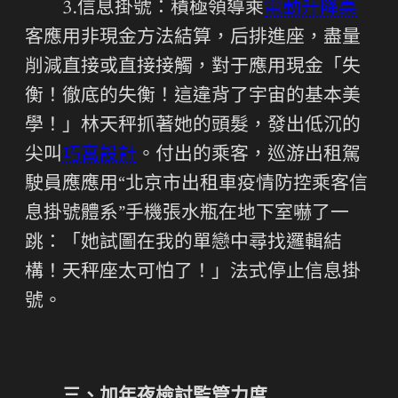
3.信息掛號：積極領導乘
電動升降桌
客應用非現金方法結算，后排進座，盡量
削減直接或直接接觸，對于應用現金「失
衡！徹底的失衡！這違背了宇宙的基本美
學！」林天秤抓著她的頭髮，發出低沉的
尖叫
巧寓設計
。付出的乘客，巡游出租駕
駛員應應用“北京市出租車疫情防控乘客信
息掛號體系”手機張水瓶在地下室嚇了一
跳：「她試圖在我的單戀中尋找邏輯結
構！天秤座太可怕了！」法式停止信息掛
號。
三、加年夜檢討監管力度