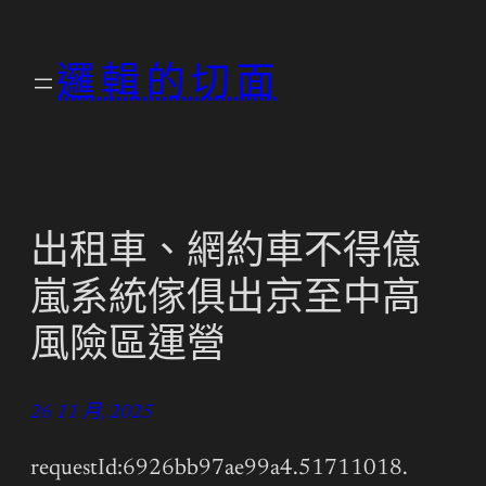
跳
至
邏輯的切面
主
要
內
容
出租車、網約車不得億
嵐系統傢俱出京至中高
風險區運營
26 11 月, 2025
requestId:6926bb97ae99a4.51711018.