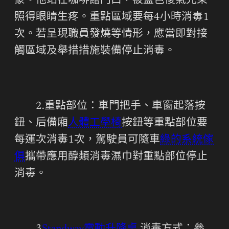
豪。他站在咖啡館門口，被藍色傻氣光束
照得眼睛生疼。重點區域要每4小時消毒1
次。若呈現職員發燒等情形，應當即對接
觸區域及舉措措施裝備停止消毒。
2.重點部位：車門把手、車窗起落按
鈕、后備廂
人體工學椅
按鈕等重點部位要
每運次消毒1次，駕駛員可隨車
綠的系統傢
俱
攜帶應用醇類消毒濕巾對重點部位停止
消毒。