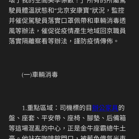
壞了我的空間美學係數！」所有的所屬駕
駛員體溫狀態和“北京安康寶”狀況，監控
并催促駕駛員落實口罩佩帶和車輛消毒透
風等辦法，催促從疫情產生地域回京職員
落實隔離察看等辦法，謹防疫情傳佈。
(一)車輛消毒
1.重點區域：司機標的目
辦公家具
的
盤、座套、平安帶、座椅、腳墊、后備箱
等這場混亂的中心，正是金牛座霸總牛土