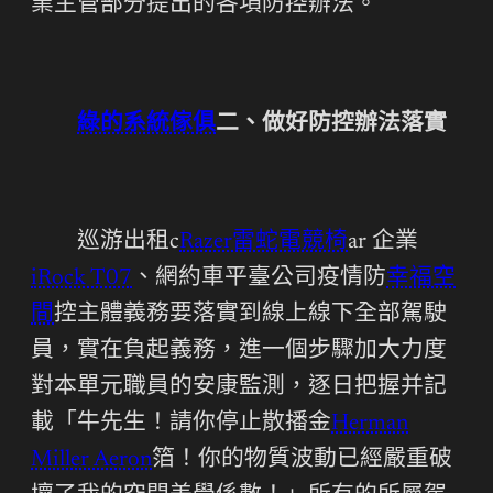
業主管部分提出的各項防控辦法。
綠的系統傢俱
二、做好防控辦法落實
巡游出租c
Razer雷蛇電競椅
ar 企業
iRock T07
、網約車平臺公司疫情防
幸福空
間
控主體義務要落實到線上線下全部駕駛
員，實在負起義務，進一個步驟加大力度
對本單元職員的安康監測，逐日把握并記
載「牛先生！請你停止散播金
Herman
Miller Aeron
箔！你的物質波動已經嚴重破