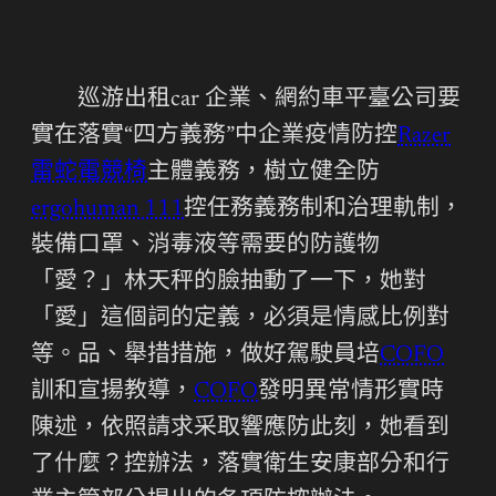
巡游出租car 企業、網約車平臺公司要
實在落實“四方義務”中企業疫情防控
Razer
雷蛇電競椅
主體義務，樹立健全防
ergohuman 111
控任務義務制和治理軌制，
裝備口罩、消毒液等需要的防護物
「愛？」林天秤的臉抽動了一下，她對
「愛」這個詞的定義，必須是情感比例對
等。品、舉措措施，做好駕駛員培
COFO
訓和宣揚教導，
COFO
發明異常情形實時
陳述，依照請求采取響應防此刻，她看到
了什麼？控辦法，落實衛生安康部分和行