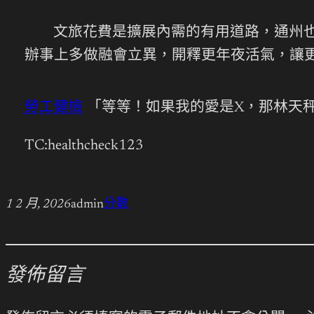
文旅花費是擴展內需的有用道路，通州
辦事上多做融會立異，開釋更年夜活氣，讓
勞工健檢
「等等！如果我的愛是X，那林天秤
TC:healthcheck123
1 2 月, 2026
admin
分數
發佈留言