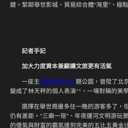
鍵。緊鄰舉世影城，貿易綜合體“灣里”、極
記者手記
加大力度資本兼顧讓文旅更有活氣
一座主
巡迴健檢中心
題公園，晉陞了北
變成了林天秤的個人表演**，一場對稱的美
選擇在舉世周邊多住一晚的游客多了，但
仍有差距。“三廟一塔”、年夜運河文明游玩
的傻氣與財富的霸氣達到完美的五比五黃金