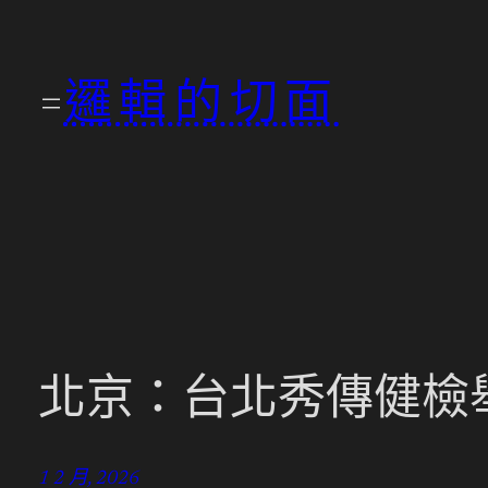
跳
至
邏輯的切面
主
要
內
容
北京：台北秀傳健檢舉
1 2 月, 2026