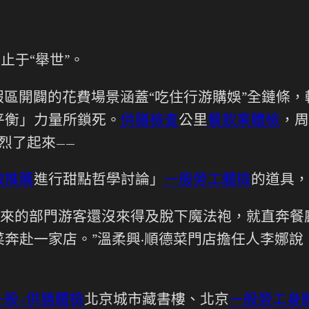
止于“舉世”。
區開闢的花費場景涵蓋“吃住行游購娛”全鏈條
平衡」力量所鎖死。
供膳檢查
公里
餐飲業體檢
，周
烈了起來——
檢推薦
進行甜點哲學討論」
一般勞工體檢
的道具，
前來的部門游客還沒來得及脫下魔法袍，就直奔餐
菜奔赴一家店。”溫柔興·順德菜門店擔任人李娜
一般+供膳體檢
北京城市藏書樓、北京
一般勞工身