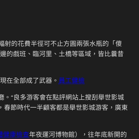
，輻射的花費半徑可不止方圓兩張水瓶的「傻
邊的戲班、臨河里、土橋等區域，皆比曩昔
現在全部成了武器。
員工健檢
廳。“良多游客會在點評網站上搜刮舉世影城
說，春節時代一半顧客都是舉世影城游客，廣東
體健康檢查
年夜運河博物館），往年底新開的