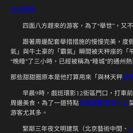
巡迴健檢
四面八方趕來的游客，為了“舉世”，又不
跟著周邊配套舉措措施的慢慢完美，度假
氣」與牛土豪的「霸氣」瞬間被天秤座的「
“晚睡”了三小時，已經被稱為“睡城”的通州熱
那些甜甜圈原本是他打算用來「與林天秤
巡
早晨9時，戲班環影12街區門口，打車
周邊美食，為了一道特點
巡迴健康管理中心
游客尤其多。
緊鄰三年夜文明建筑（北京藝術中間、