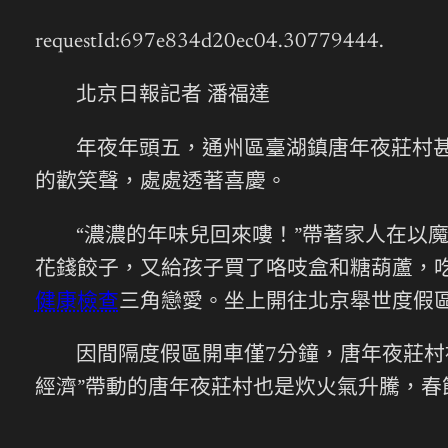
requestId:697e834d20ec04.30779444.
北京日報記者 潘福達
年夜年頭五，通州區臺湖鎮唐年夜莊村
的歡笑聲，處處透著喜慶。
“濃濃的年味兒回來嘍！”帶著家人在以
花錢餃子，又給孩子買了咯吱盒和糖葫蘆，
健康檢查
三角戀愛。坐上開往北京舉世度假
因間隔度假區開車僅7分鐘，唐年夜莊村
經濟”帶動的唐年夜莊村也是炊火氣升騰，春