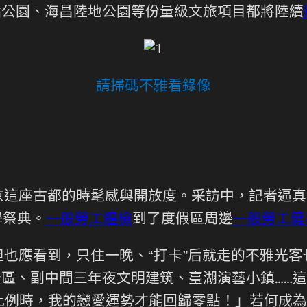
點公園、海昌陸地公園等份量級文旅項目都將陸續
請掃碼不雅看錄像
京這座古都的時髦感與開放度。采訪中，記者逼真
學祭典。
一般勞工體檢
到了度假區周邊
一般勞工健
也應看到，只住一晚、“打卡”后就走的不雅光
景區、副中間三年夜文明建筑、臺湖演藝小鎮……
比例時，我的戀愛運勢才能回歸零點！」若何成為