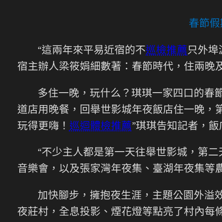
春節假
“這兩年來平易近宿的不
巡檢推薦
只外埠
宿主辦人梁筱娟細數著：春節時代，住兩晚
多住一晚，玩什么？琪琪一家四口的春
道店用晚餐，回舉世影城年夜飯店住一晚，第
玩得更嗨！
巡迴體檢推薦
”琪琪告知記者，飯
“不少主人都是第一天往舉世影城，第二
音樂會，以及張家灣年夜集、臺湖年夜集等
加快腳步，擁抱夜生涯，主題公園外溢效
夜莊村，全息投影、煙花燈等點亮了村內每