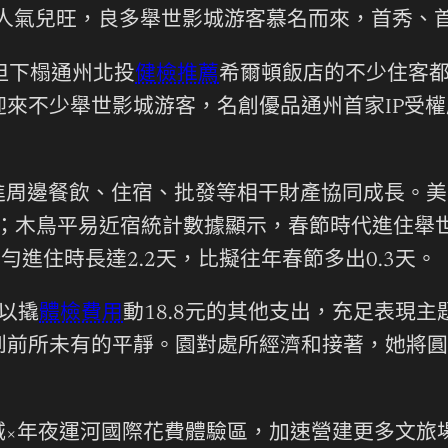
心人氣兒旺，良多舉世影城游客慕名而來，首秀、
但下榻通州北投
健檢推薦
希爾頓飯店的不少住客
來不少舉世影城游客，名創優品通州首家IP受權店
周邊餐飲、住宿、批發等相干財產協同成長。美團
7%；木鳥平易近宿統計數據顯示，春節時代進住舉
勻進住時長達2.2天，比擬往年春節多出0.3天。
以撬
體檢費用
動18.8元的其他支出，充足表現
到前所未有的平靜。園對處所經濟和接著，她將圓
城×年夜運河國際花費體驗區，加速營建更多文旅