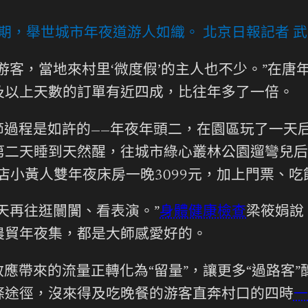
期，舉世城市年夜道游人如織。 北京日報記者 武
游客，當地來村里‘微度假’的主人也不少。”在唐
及以上天數的訂單有近四成，比往年多了一倍。
節過程是如許的——年夜年頭二，在園區玩了一天
二天睡到天然醒，往城市綠心叢林公園遛彎兒后才
店小黃人雙年夜床房一晚3099元，加上門票、吃
天再往逛闤闠、看表演。”
身體健康檢查
梁筱娟說
農貿年夜集，都是大師感愛好的。
應帶來的流量正轉化為“留量”，讓更多“過路客”
條途徑，沒來得及吃晚餐的游客直奔村口的四時
一