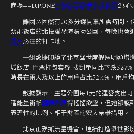
商場——D.P.ONE
一般勞工身體健康檢查
源·
離園區固然有20多分鐘開車所需時間，
緊鄰飯店的北投愛琴海購物公園，每晚也會迎
費用
必往的打卡地。
一組數據印證了北京舉世度假區明顯增進
城飯店+門票打包套餐”搜刮量同比下跌52
時長在兩天及以上的用戶占比52.4%，用戶均
數據顯示，主題公園每1元的運營支出可
種能量衝擊
體檢推薦
得搖搖欲墜，但她卻感
表理性的比例。相干財產的宏大帶舉措用。
北京正緊抓流量機會，連續打造舉世影