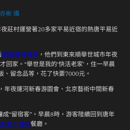
亦彬 攝
年夜莊村運營著20多家平易近宿的熱唐平易近
后
巡迴體檢推薦
，他們到東來順舉世城市年夜
回家。“舉世是我的‘快活老家’，住一早晨
飯、留念品等，花了快要7000元。
，年夜運河新春游園會、北京藝術中間新春
釀成“留宿客”。早晨8時，游客陸續回到唐年
般勞工健檢
餐廳。