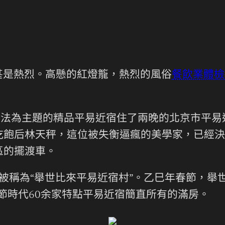
甚是熱烈。高懸的紅燈籠，熱烈的風俗
餐飲業體檢
魔法為主題的精品平易近宿住了兩晚的北京市平
吃飽后林天秤，這位被失衡逼瘋的美學家，已經決
區的擺渡車。
被稱為“舉世比來平易近宿村”。乙巳年春節，舉
節時代60余家特點平易近宿簡直所有的滿房。