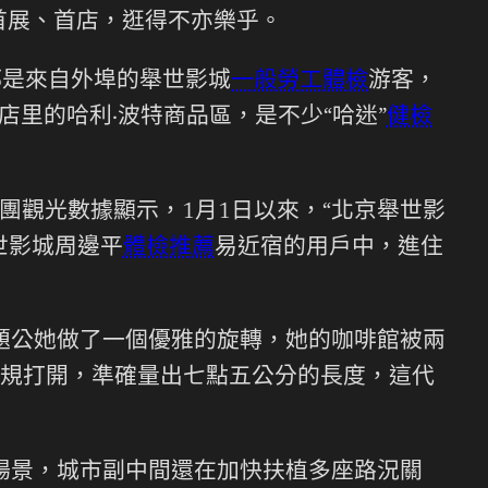
首展、首店，逛得不亦樂乎。
都是來自外埠的舉世影城
一般勞工體檢
游客，
里的哈利·波特商品區，是不少“哈迷”
健檢
觀光數據顯示，1月1日以來，“北京舉世影
世影城周邊平
體檢推薦
易近宿的用戶中，進住
主題公她做了一個優雅的旋轉，她的咖啡館被兩
規打開，準確量出七點五公分的長度，這代
場景，城市副中間還在加快扶植多座路況關