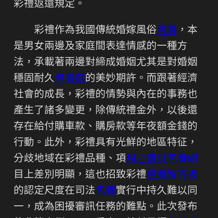
彩禮返還規定。
彩禮作為我國傳統婚嫁風俗
包養
，本
是男女兩邊及家庭間表達情感的一種方
法，承載著兩邊對締成婚姻尤其是對婚姻
穩固耐久
包養妹
的美妙期許。而跟著經濟
社會的成長，彩禮的情勢與內在的事務也
產生了諸多變更，除傳統禮金外，以後還
存在給付購車款、購房款等年夜額金錢的
行動。此外，彩禮具有光鮮的地區特征，
分歧地域在彩禮品種、項
甜心寶貝包養網
目上差別明顯，這也招致彩禮
包養留言板
的認定尺度在司法
包養
實行中持久難以同
一，成為困擾審訊任務的難點。此次發布