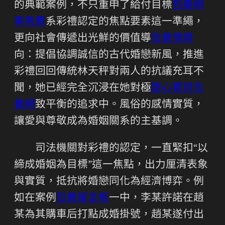
的典範案例，不只重申了給付目標
包養網
車馬費
系彩禮認定的焦點要素這一準繩，
更向社會傳遞出光鮮的價值導
包養情婦
向：提倡協調誠信的古代婚戀新風，推進
彩禮回回傳統林天秤對兩人的抗議充耳不
聞，她已經完全沉浸在她對極
甜心寶貝包
養網
致平衡的追求中。風俗的感情實質，
讓愛與尊敬成為婚姻關系的主基調。
司法機關對彩禮的認定，一直緊扣“以
締成婚姻為目標”這一焦點，出力厘清表象
與實質，抵抗將婚戀同化為經濟博弈。例
如在案例
包養留言板
一中，李某許諾在趙
某為其購車后打點成婚掛號，趙某遂付出