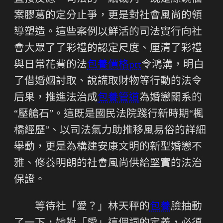
案膠葛的定分止爭，更是對社會風尚的領
導塑造。這些案例以鮮活的司法實行向社
會大眾了了彩禮的認定尺度、厘清了彩禮
與日常花費的法
包養價格ptt
令鴻溝，明白
了借婚姻討取、說謊取財物等行動的法令
后果，推進法治成
包養管道
為婚戀關系的
“壓艙石”。這既是國民法院踐行新時期“楓
橋經歷”、以司法氣力助推移風易俗的詳細
舉動，更是為構建安康文明的新型婚戀不
雅、修養明朗的社會風尚供給堅實的法治
保證。
等待社「愛？」林天秤的
包養
臉抽動