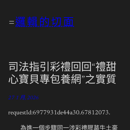
跳
至
邏輯的切面
主
要
內
容
司法指引彩禮回回“禮甜
心寶貝專包養網”之實質
27 1 月, 2026
requestId:6977931de44a30.67812073.
為進一個步驟同一涉彩禮膠葛牛土豪