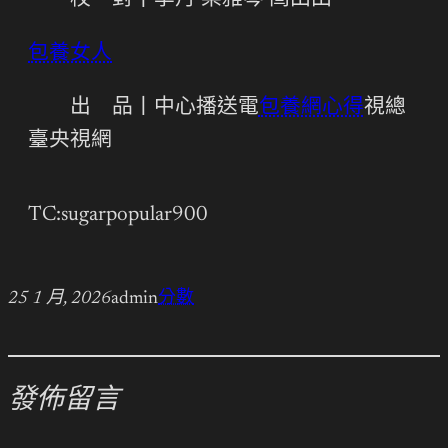
校 對丨李丹 梁雅琴 閆田田
包養女人
出 品丨中心播送電
包養網心得
視總
臺央視網
TC:sugarpopular900
25 1 月, 2026
admin
分數
發佈留言