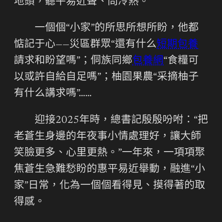
地頭，聽平易近聲、問冷熱。
一個個“小家”的所思所想所盼，他都
惦記于心——災區群眾“還有什么
短期包養
請求和盼望嗎”；侗族同鄉
包養網
“食糧可
以或許自給自足嗎”；柚園果農“采摘柚子
有什么講求嗎”……
迎接2025年時，總書記殷殷吩咐：“把
老蒼生身邊的年夜事小情處理好，讓大師
笑臉更多、心里更熱。”一年來，一項項聚
焦蒼生急難愁盼的惠平易近舉動，融進“小
家”日常，化為一個個看得見、摸得著的取
得感。