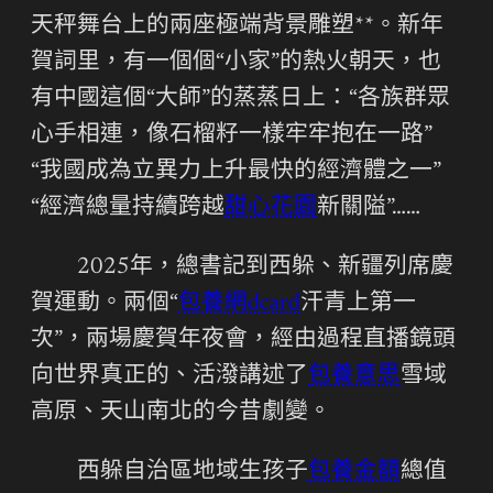
天秤舞台上的兩座極端背景雕塑**。新年
賀詞里，有一個個“小家”的熱火朝天，也
有中國這個“大師”的蒸蒸日上：“各族群眾
心手相連，像石榴籽一樣牢牢抱在一路”
“我國成為立異力上升最快的經濟體之一”
“經濟總量持續跨越
甜心花園
新關隘”……
2025年，總書記到西躲、新疆列席慶
賀運動。兩個“
包養網dcard
汗青上第一
次”，兩場慶賀年夜會，經由過程直播鏡頭
向世界真正的、活潑講述了
包養意思
雪域
高原、天山南北的今昔劇變。
西躲自治區地域生孩子
包養金額
總值