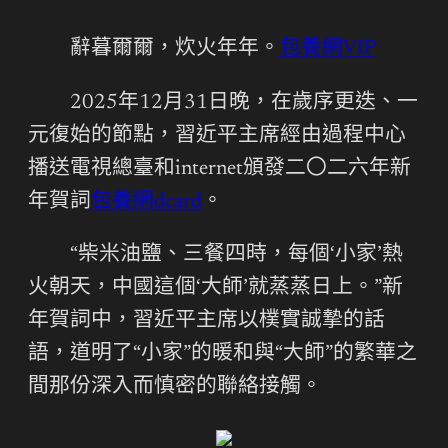
辭暮爾爾，炊火年年。
包養網VIP
2025年12月31日晚，在歲序更迭、一
元復始的節點，習近平主席經由過程中心
播送電視總臺和internet頒發二〇二六年新
年賀詞
包養網dcard
。
“柴米油鹽、三餐四時，每個‘小家’熱
火朝天，中國這個‘大師’就蒸蒸日上。”新
年賀詞中，習近平主席以樸實誠摯的話
語，道明了“小家”的暖和與“大師”的繁華之
間那份深入而慎密的聯絡接觸。