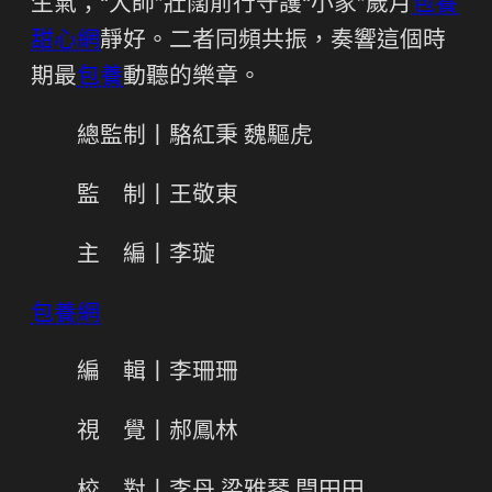
生氣；“大師”壯闊前行守護“小家”歲月
包養
甜心網
靜好。二者同頻共振，奏響這個時
期最
包養
動聽的樂章。
總監制丨駱紅秉 魏驅虎
監 制丨王敬東
主 編丨李璇
包養網
編 輯丨李珊珊
視 覺丨郝鳳林