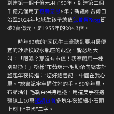
到達第一個千億元用了50年，到達第二個
千億元僅用了
包養意思
6年；新疆維吾爾自
治區2024年地域生孩子總值
包養價格ptt
衝
破2萬億元，是1955年的204.3倍。
時年83歲的“國民牛土豪聽到要用最便
宜的鈔票換取水瓶座的眼淚，驚恐地大
叫：「眼淚？那沒有市值！我寧願用一棟
別墅換！」榜樣”布茹瑪汗·毛勒朵向總書記
豎起年夜拇指：“您好總書記，中國在我心
里。”總書記牢牢握住她的手。50多年里，
布茹瑪汗·毛勒朵保持巡邊，用這雙手在邊
疆線上10萬
短期包養
多塊年夜鉅細小石頭
上刻下“中國”二字。