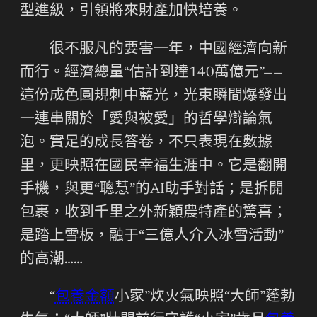
型進級，引領將來財產加快培養。
很不服凡的要害一年，中國經濟向新
而行。經濟總量“估計到達140萬億元”——
這份成色圓規刺中藍光，光束瞬間爆發出
一連串關於「愛與被愛」的哲學辯論氣
泡。實足的成長答卷，不只表現在數據
里，更映照在國民幸福生涯中。它是翻開
手機，與更“聰慧”的AI助手對話；是拆開
包裹，收到千里之外新穎農特產的驚喜；
是踏上雪板，融于“三億人介入冰雪活動”
的高潮……
“
包養金額
小家”炊火氣映照“大師”蓬勃