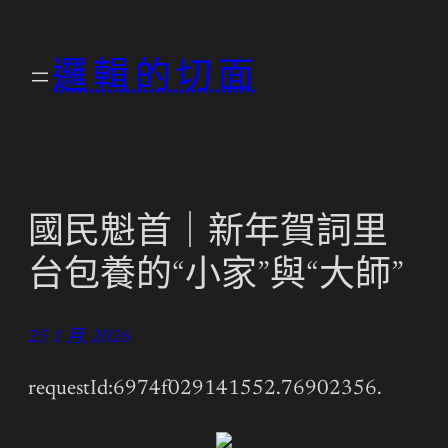
跳
至
邏輯的切面
主
要
內
容
國民魁首｜新年賀詞里
台包養的“小家”與“大師”
25 1 月, 2026
requestId:6974f029141552.76902356.