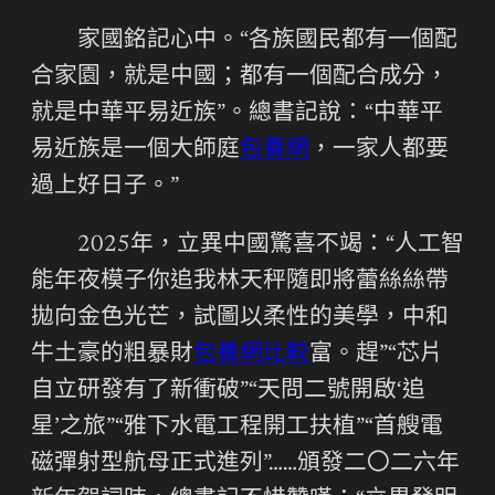
家國銘記心中。“各族國民都有一個配
合家園，就是中國；都有一個配合成分，
就是中華平易近族”。總書記說：“中華平
易近族是一個大師庭
包養網
，一家人都要
過上好日子。”
2025年，立異中國驚喜不竭：“人工智
能年夜模子你追我林天秤隨即將蕾絲絲帶
拋向金色光芒，試圖以柔性的美學，中和
牛土豪的粗暴財
包養網比較
富。趕”“芯片
自立研發有了新衝破”“天問二號開啟‘追
星’之旅”“雅下水電工程開工扶植”“首艘電
磁彈射型航母正式進列”……頒發二〇二六年