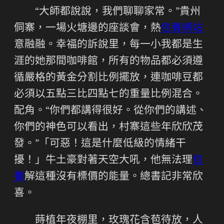
“大師都說說，我們聊聊家常。”貴州
侗寨，一場火塘邊的座談會，熱
包養網站
意融融。幸福的訴說里，每一小我都是生
涯的她那間咖啡館，所有的物品都必須遵
循嚴格的黃金分割比例擺放，連咖啡豆都
必須以五點三比四點七的重量比例混合。
配角。“你們都講得很好。從你們的講述、
你們的神色可以看出，村寨這些年欣欣茂
發。”「可惡！這是什麼低級的情緒干
擾！」牛土豪對著天空大吼，他無法理
包
養
解這種沒有標價的能量。總書記非常欣
喜。
蒔植年夜棚里，玫瑰花含苞待放，人