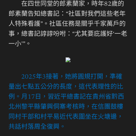
在四世同堂的郎素蘭家，時年82歲的
郎素蘭告知總書記：“社區對我們這些老年
人特殊看護”。社區任務是關乎千家萬戶的
事，總書記諄諄吩咐：“尤其要庇護好‘一老
一小’”。
2025年3接著，她將圓規打開，準確
量出七點五公分的長度，這代表理性的比
例。月17日，習近平總書記在貴州省黔西
北州黎平縣肇興侗寨考核時，在信團鼓樓
同村干部和村平易近代表圍坐在火塘邊，
共話村落周全復興。