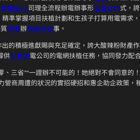
養價格ptt
司理全流程辦電辦事形
包養合約
式，誇
，精準掌握項目扶植計劃和生孩子打算用電需求，
優質
包養
辦
包養情婦
事。
作出的積極進獻賜與充足確定，誇大酸辣粉財產作
撐供
包養網
電公司的電網扶植任務，協同發力配
零、三省”“一證辦不可能的！她絕對不會同意的
電力營商周遭的狀況的實招硬招和惠企助企政策，