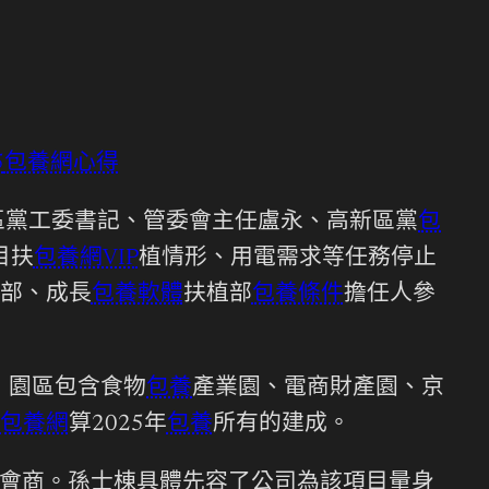
包養網心得
區黨工委書記、管委會主任盧永、高新區黨
包
目扶
包養網VIP
植情形、用電需求等任務停止
部、成長
包養軟體
扶植部
包養條件
擔任人參
，園區包含食物
包養
產業園、電商財產園、京
包養網
算2025年
包養
所有的建成。
會商。孫士棟具體先容了公司為該項目量身