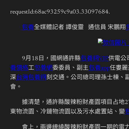
requestId:68ac93259c9a03.33097684.
包養
全媒體記者 譚俊靈 通信員 宋鵬翔
9月18日，國網通許縣
包養網VIP
供電公
養價格
工
包養網
委委員、副主
包養app
任婁麗
深
台灣包養網
刻交通。公司總司理孫士棟、
會。
據清楚，通許縣酸辣粉財產園項目占地2
東物流園、冷鏈物流園以及污水處置站、變
會上，兩邊繚繞酸辣粉財產園一期的電