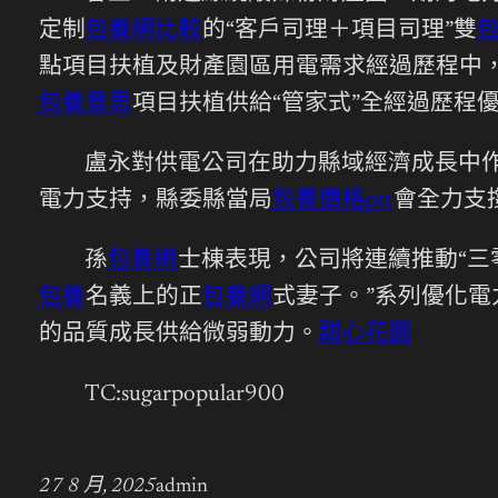
定制
包養網比較
的“客戶司理＋項目司理”雙
包
點項目扶植及財產園區用電需求經過歷程中
包養意思
項目扶植供給
“管家式”全經過歷程
盧永對供電公司在助力縣域經濟成長中
電力支持，縣委縣當局
包養價格ptt
會全力支
孫
包養網
士棟表現，公司將連續推動“三
包養
名義上的正
包養網
式妻子。”系列優化
的品質成長供給微弱動力。
甜心花園
TC:sugarpopular900
27 8 月, 2025
admin