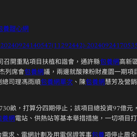
包養甜心網
司召開重點項目扶植和諧會，通許縣
包養網
高新
杰列席會
包養網
議，兩邊就酸辣粉財產園一期項
副總司理馮雨順
包養網單次
、陳
包養網
慧芳及營銷
730畝，打算分四期停止；該項目總投資97億元
包養網
電站、供熱站等基本舉措措施，一切項目打
力需求、電網計劃及用電保證等事
包養
項停止周全