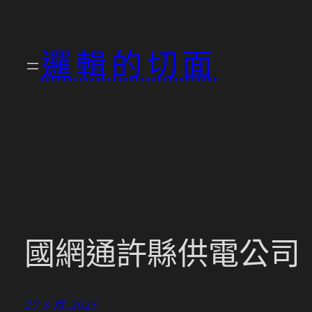
跳
至
邏輯的切面
主
要
內
容
國網通許縣供電公司
27 8 月, 2025