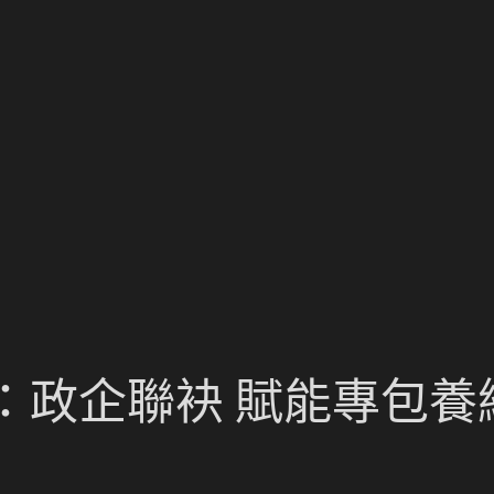
：政企聯袂 賦能專包養