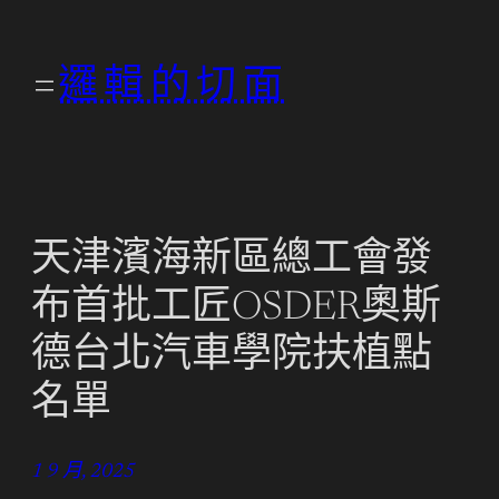
跳
至
邏輯的切面
主
要
內
容
天津濱海新區總工會發
布首批工匠OSDER奧斯
德台北汽車學院扶植點
名單
1 9 月, 2025