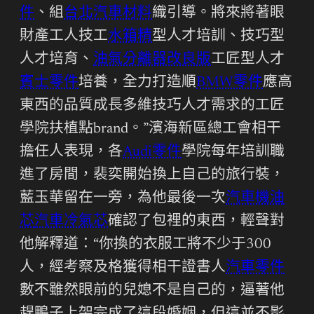
件
、組
台北汽車材料
織引導。將來將著眼
財產工人技工
水箱精
型人才培訓、技巧型
人才培育、
油氣分離器改良版
工匠型人才
賓士零件
培養，全力打造順
BMW零件
應高
東西的品質成長多維技巧人才需求的工匠
學院扶植點brand。”濱海新區總工會相干
擔任人表現，各
Audi零件
學院每年培訓職
進了房間，裴奕開始換上自己的旅行裝，
藍玉華留在一旁，為他最後一次
汽車機油
芯
汽車冷氣芯
確認了包裡的東西，輕聲對
他解釋道：“你換的衣服工將不少于300
人，經考察及格獲得相干證書人
汽車零件
數不雖然眼前的兒媳不是自己的，逼著他