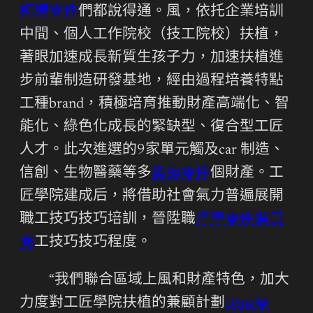
柯達零件
們都說得通。風，依托企業培訓
中間、個人工作院校（技工院校）扶植，
著眼加速成長新質生孩子力，加速扶植進
步前輩制造研發基地，經由過程培養特點
工種brand，積極培育推動財產高端化、智
能化、綠色化成長的緊缺型、復合型工匠
人才。此次進選的9家單元觸及car 制造、
信創、生物醫藥等多
奧迪零件
個財產。工
匠學院建成后，將借助社會氣力普遍展開
職工技巧技巧培訓，晉陞職
汽車零件進口
商
工技巧技巧程度。
“我們聯合區域上風和財產特色，加大
力度對工匠學院扶植的兼顧計劃
Benz零