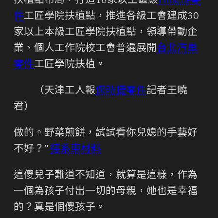
扶植點布局，打造18家以上區級
Porsche零
件
工匠學院扶植點，推進各級工會建成30
家以上本級工匠學院扶植點，領導帶動企
業、個人工作院校工會普遍展開
台北汽車
零件
工匠學院扶植。
（
天津工人報
保時捷零件
記者王曉
君
）
做的。野菜煎餅，試試看你兒媳的手藝好
不好？”
德系車材料
這傻兒子難道不知道，就算是這樣，作為
一個為孩子付出一切的母親，她也是幸福
的？真是個傻孩子。