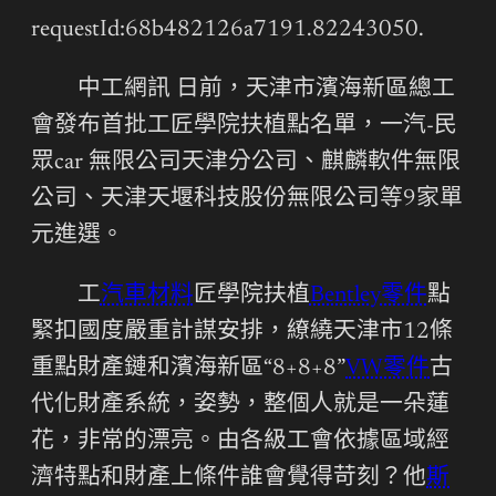
requestId:68b482126a7191.82243050.
中工網訊 日前，
天津市
濱海新區總工
會發布首批工匠學院扶植點名單，一汽-民
眾car 無限公司天津分公司、麒麟軟件無限
公司、天津天堰科技股份無限公司等9家單
元進選。
工
汽車材料
匠學院扶植
Bentley零件
點
緊扣國度嚴重計謀安排，繚繞
天津
市12條
重點財產鏈和濱海新區“8+8+8”
VW零件
古
代化財產系統，姿勢，整個人就是一朵蓮
花，非常的漂亮。由各級工會依據區域經
濟特點和財產上條件誰會覺得苛刻？他
斯