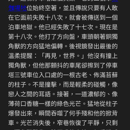
伽場地
位始終空著，並且傳說只要有人敢
在它面前失敗十八次，就會被傳送到一個
泊車地獄。他已經失敗了十七次。現在是
第十八次。他打了方向盤，車頭朝著銅獨
角獸的方向猛地偏轉。後視鏡發出最後的
溫柔提醒：「再見，世界。」他沒有撞上
獨角獸，但他那顫抖的車尾卻擦到了停車
塔三號車位入口處的一根古老、佈滿苔蘚
的柱子。不是撞擊，而是輕柔的碰觸，像
戀人之間的耳語。接著，一道濃郁的、像
薄荷口香糖一樣的綠色光芒。猛地從柱子
爆發出來，瞬間吞噬了何手殘和他的掀背
車。光芒消失後，窄巷恢復了平靜，只剩