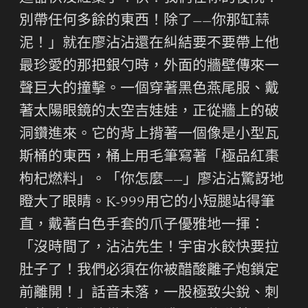
別帶任何多餘的東西！除了——你那缸蒜
泥！」就在廖沾沾還在糾結要不要帶上他
最珍愛的那把銀勺時，外面的牆壁傳來一
聲巨大的撞擊。一個穿著黑色燕尾服、戴
著太陽眼鏡的太空吉娃娃，正從牆上的破
洞鑽進來。它的背上揹著一個像是小型瓦
斯桶的東西，桶上用毛筆寫著「極品紅棗
枸杞燃料」。「你怎麼——」廖沾沾驚訝地
瞪大了眼睛。K-999用它的小短腿站得筆
直，戴著白色手套的爪子優雅地一揮：
「沒時間了，沾沾先生！宇宙水餃快要拉
肚子了！我們必須在你被醋酸離子炮鎖定
前離開！」話音未落，一股極致尖銳、刺