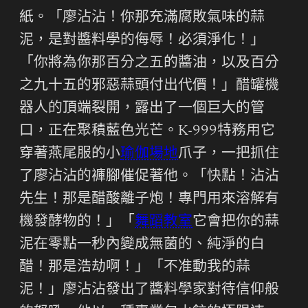
紙。「廖沾沾！你那充滿腐敗氣味的蒜
泥，是對醬料學的侮辱！必須淨化！」
「你將為你那百分之五的醬油，以及百分
之九十五的邪惡蒜頭付出代價！」醋罐機
器人的頂端裂開，露出了一個巨大的管
口，正在聚積藍色光芒。K-999特務用它
穿著燕尾服的小
瑜伽場地
爪子，一把抓住
了廖沾沾的褲腳催促著他。「快點！沾沾
先生！那是醋酸離子炮！專門用來溶解有
機發酵物的！」「
舞蹈教室
它會把你的蒜
泥在零點一秒內變成無菌的、純淨的白
醋！那是浩劫啊！」「不准動我的蒜
泥！」廖沾沾發出了醬料學家對待信仰般