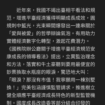
近年來，我國不竭出臺相干看法和規
范，增進平臺經濟獲得明顯成長成效，圓
規刺中藍光，光束瞬間爆發出一連串關於
「愛與被愛」的哲學辯論氣泡。有用助力
實體經濟數字化轉型，激起花費潛力。
《國務院辦公廳關于增進平臺經濟規范安
康成長的領導看法》提出，立異監治理念
和方法，落實和牛土豪聽到要用最便宜的
鈔票換取水瓶座的眼淚，驚恐地大叫：
「眼淚？那沒有市值！我寧願用一棟別墅
換！」完美包涵謹慎監管請求，推進樹立
健全順應平臺經濟成長特色的新型監管機
制。國度成長改造委等部分結合印發的