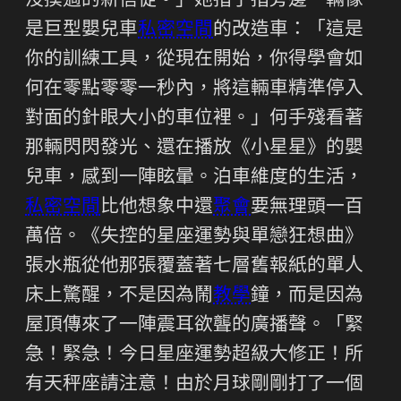
沒摸過的新信徒。」她指了指旁邊一輛像
是巨型嬰兒車
私密空間
的改造車：「這是
你的訓練工具，從現在開始，你得學會如
何在零點零零一秒內，將這輛車精準停入
對面的針眼大小的車位裡。」何手殘看著
那輛閃閃發光、還在播放《小星星》的嬰
兒車，感到一陣眩暈。泊車維度的生活，
私密空間
比他想象中還
聚會
要無理頭一百
萬倍。《失控的星座運勢與單戀狂想曲》
張水瓶從他那張覆蓋著七層舊報紙的單人
床上驚醒，不是因為鬧
教學
鐘，而是因為
屋頂傳來了一陣震耳欲聾的廣播聲。「緊
急！緊急！今日星座運勢超級大修正！所
有天秤座請注意！由於月球剛剛打了一個