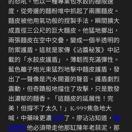
的怒吼。他以一種專業包水餃的極限速
度，從旁邊的麵粉堆中抓起了兩團麵皮。
麵皮被他用氣功般的捏製手法，瞬間擴大
成直徑三公尺的巨大麵皮。他猛地擲出，
兩張麵皮在空中交疊，變成一個半透明的
防禦護盾。這就是家傳《沾醬秘笈》中記
載的「水餃皮護盾」，薄韌而充滿彈性。
藍色離子炮光束猛烈地擊中麵皮護盾，發
出了一聲像是汽水開蓋的聲音。護盾劇烈
震動，但奇蹟般地擋住了攻擊，只是散發
出濃郁的麵香。「這麵皮的延展性！完
美！但撐不了太久！」K-999焦急地大
喊，中藥味更濃
分享
了。廖沾沾知道，
舞
蹈教室
他必須帶走他那缸陳年老蒜泥，那