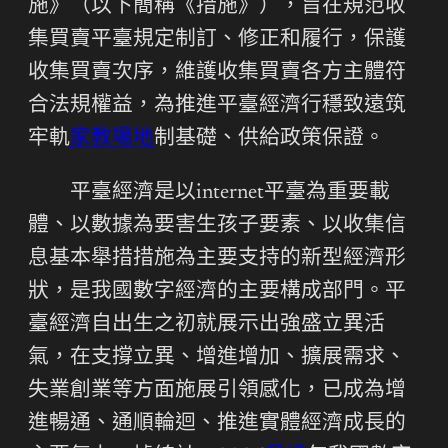
施》（以下簡稱《措施》），旨在規范收
集買賣平臺規定制訂、修正和履行，保護
收集買賣次序，維護收集買賣各方主體符
合法規權益，為推進平臺經濟行穩致遠筑
牢軌
家教場地
制基礎、供給政策保證。
平臺經濟是以internet平臺為重要載
體、以數據為要害生孩子要素、以收集信
息基本舉措措施為主要支持的新型經濟形
狀，是我國數字經濟的主要構成部門。平
臺經濟自出生之初就展示出強盛立異活
氣，在支撐立異、增進增加、擴展需求、
失業創業等方面施展引領感化，已成為增
進暢通、通順輪迴、推進實體經濟成長的