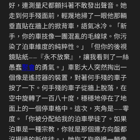
好，連測量尺都顫抖著不敢發出聲音。她
走到何手殘面前，輕蔑地掃了一眼他那輛
垂直貼在牆上的掀背車，語氣冰冷。「新
手，你的車技像一團混亂的毛線球。你污
染了泊車維度的純粹性。」「但你的後視
鏡貼紙——『永不放棄』，讓我看到了一絲
愚蠢
聚會
的勇氣。」車影大人突然掏出一
個像是遙控器的裝置，對著何手殘的車子
按了一下。何手殘的車子從牆上脫落，在
空中旋轉了一百八十度，穩穩地停在了地
面上的一個停車格中。這次，夾角是——零
度。「你被分配給我的泊車學徒了。如果
泊車是一種宗教，你就是那個連方向盤都