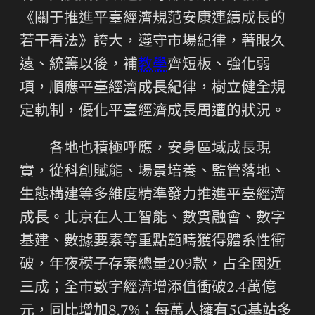
《關于推進平臺經濟規范安康連續成長的
若干看法》誇大，遵守市場紀律，著眼久
遠、統籌以後，補
教學
齊短板、強化弱
項，順應平臺經濟成長紀律，樹立健全規
定軌制，優化平臺經濟成長周遭的狀況。
各地也積極呼應，安身區域成長現
實，從科創賦能、場景培養、監管落地、
生態構建等多維度精準發力推進平臺經濟
成長。北京在人工智能、數實融會、數字
基建、數據要素等重點範疇獲得體系性衝
破，年夜模子存案總量209款，占全國近
三成；全市數字經濟增添值衝破2.4萬億
元，同比增加8.7%；每萬人擁有5G基站多