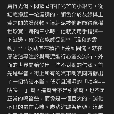
磨得光滑、閃耀著不祥光芒的小銀勺，從
缸底撈起一坨濃稠的、顏色介於灰綠與土
黃之間的發酵物。這蒜泥被他照顧得像稀
世珍寶，每隔三小時，他就要用手指彈一
下缸邊，確保它能感受到**「溫和的震
動」**，以助其在精神上達到圓滿。就在
廖沾沾專注於與蒜泥進行心靈交流時，外
面的世界開始發出一些不對勁的信號。首
先是聲音。街上所有的汽車喇叭同時發出
了一個持續不斷、低沉且潮濕的「咕嚕——
咕嚕——」聲。這聲音不是引擎聲，也不是
正常的鳴笛聲，而像是一個巨大的、消化
不良的胃在哀嚎。廖沾沾皺著眉頭，這嚴