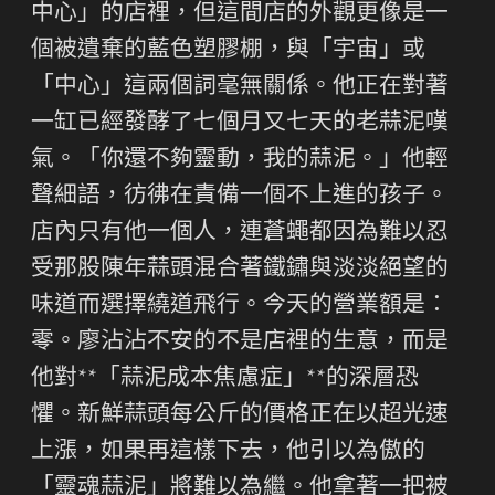
中心」的店裡，但這間店的外觀更像是一
個被遺棄的藍色塑膠棚，與「宇宙」或
「中心」這兩個詞毫無關係。他正在對著
一缸已經發酵了七個月又七天的老蒜泥嘆
氣。「你還不夠靈動，我的蒜泥。」他輕
聲細語，彷彿在責備一個不上進的孩子。
店內只有他一個人，連蒼蠅都因為難以忍
受那股陳年蒜頭混合著鐵鏽與淡淡絕望的
味道而選擇繞道飛行。今天的營業額是：
零。廖沾沾不安的不是店裡的生意，而是
他對**「蒜泥成本焦慮症」**的深層恐
懼。新鮮蒜頭每公斤的價格正在以超光速
上漲，如果再這樣下去，他引以為傲的
「靈魂蒜泥」將難以為繼。他拿著一把被