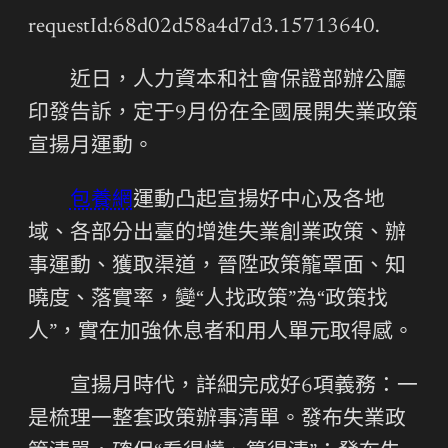
requestId:68d02d58a4d7d3.15713640.
近日，人力資本和社會保證部辦公廳
印發告訴，定于9月份在全國展開失業政策
宣揚月運動。
包養網
運動凸起宣揚好中心及各地
域、各部分出臺的增進失業創業政策、辦
事運動、獲取渠道，晉陞政策籠罩面、知
曉度、落實率，變“人找政策”為“政策找
人”，實在加強休息者和用人單元取得感。
宣揚月時代，詳細完成好6項義務：一
是梳理一整套政策辦事清單。發布失業政