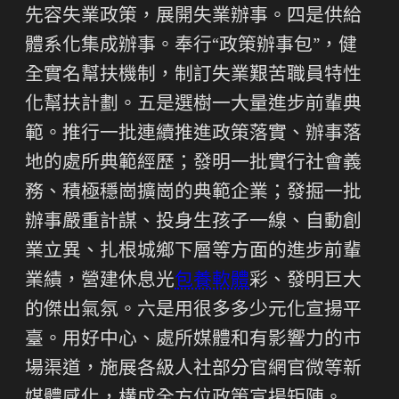
先容失業政策，展開失業辦事。四是供給
體系化集成辦事。奉行“政策辦事包”，健
全實名幫扶機制，制訂失業艱苦職員特性
化幫扶計劃。五是選樹一大量進步前輩典
範。推行一批連續推進政策落實、辦事落
地的處所典範經歷；發明一批實行社會義
務、積極穩崗擴崗的典範企業；發掘一批
辦事嚴重計謀、投身生孩子一線、自動創
業立異、扎根城鄉下層等方面的進步前輩
業績，營建休息光
包養軟體
彩、發明巨大
的傑出氣氛。六是用很多多少元化宣揚平
臺。用好中心、處所媒體和有影響力的市
場渠道，施展各級人社部分官網官微等新