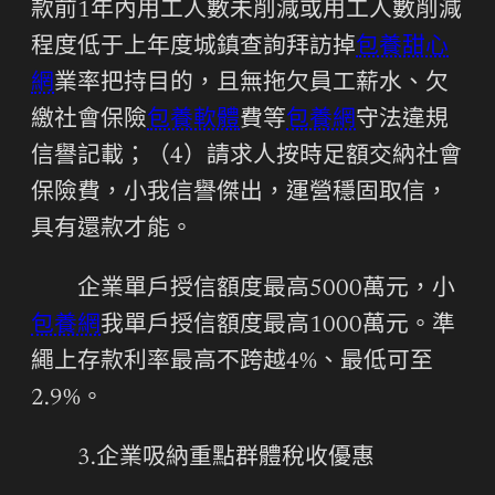
款前1年內用工人數未削減或用工人數削減
程度低于上年度城鎮查詢拜訪掉
包養甜心
網
業率把持目的，且無拖欠員工薪水、欠
繳社會保險
包養軟體
費等
包養網
守法違規
信譽記載；（4）請求人按時足額交納社會
保險費，小我信譽傑出，運營穩固取信，
具有還款才能。
企業單戶授信額度最高5000萬元，小
包養網
我單戶授信額度最高1000萬元。準
繩上存款利率最高不跨越4%、最低可至
2.9%。
3.企業吸納重點群體稅收優惠