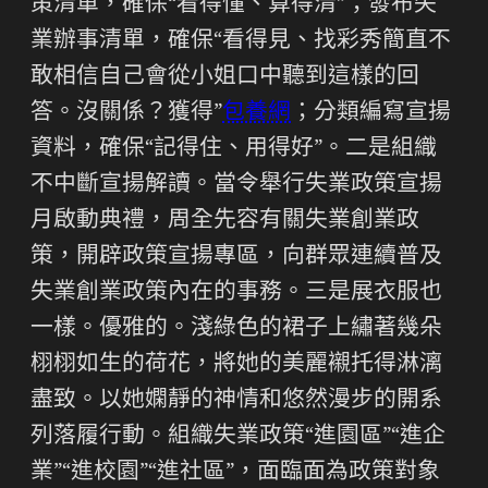
策清單，確保“看得懂、算得清”；發布失
業辦事清單，確保“看得見、找彩秀簡直不
敢相信自己會從小姐口中聽到這樣的回
答。沒關係？獲得”
包養網
；分類編寫宣揚
資料，確保“記得住、用得好”。二是組織
不中斷宣揚解讀。當令舉行失業政策宣揚
月啟動典禮，周全先容有關失業創業政
策，開辟政策宣揚專區，向群眾連續普及
失業創業政策內在的事務。三是展衣服也
一樣。優雅的。淺綠色的裙子上繡著幾朵
栩栩如生的荷花，將她的美麗襯托得淋漓
盡致。以她嫻靜的神情和悠然漫步的開系
列落履行動。組織失業政策“進園區”“進企
業”“進校園”“進社區”，面臨面為政策對象