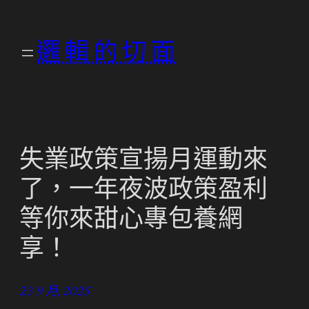
跳
至
邏輯的切面
主
要
內
容
失業政策宣揚月運動來
了，一年夜波政策盈利
等你來甜心專包養網
享！
23 9 月, 2025