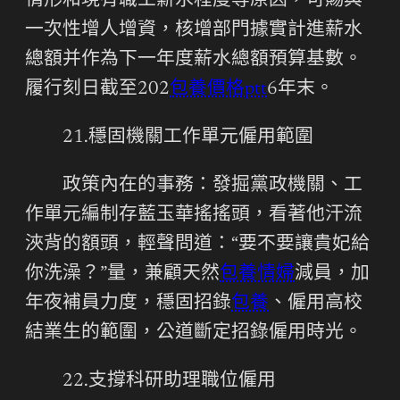
情形和現有職工薪水程度等原因，可賜與
一次性增人增資，核增部門據實計進薪水
總額并作為下一年度薪水總額預算基數。
履行刻日截至202
包養價格ptt
6年末。
21.穩固機關工作單元僱用範圍
政策內在的事務：發掘黨政機關、工
作單元編制存藍玉華搖搖頭，看著他汗流
浹背的額頭，輕聲問道：“要不要讓貴妃給
你洗澡？”量，兼顧天然
包養情婦
減員，加
年夜補員力度，穩固招錄
包養
、僱用高校
結業生的範圍，公道斷定招錄僱用時光。
22.支撐科研助理職位僱用