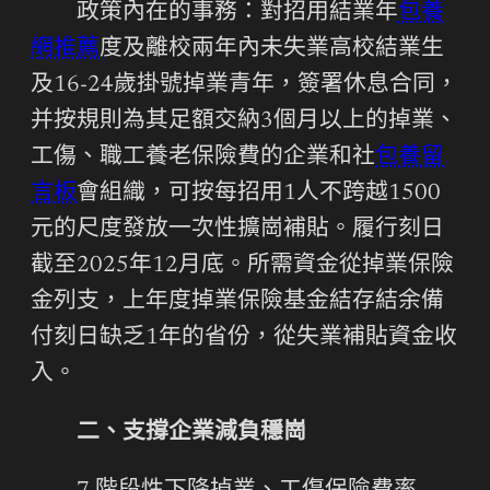
政策內在的事務：對招用結業年
包養
網推薦
度及離校兩年內未失業高校結業生
及16-24歲掛號掉業青年，簽署休息合同，
并按規則為其足額交納3個月以上的掉業、
工傷、職工養老保險費的企業和社
包養留
言板
會組織，可按每招用1人不跨越1500
元的尺度發放一次性擴崗補貼。履行刻日
截至2025年12月底。所需資金從掉業保險
金列支，上年度掉業保險基金結存結余備
付刻日缺乏1年的省份，從失業補貼資金收
入。
二、支撐企業減負穩崗