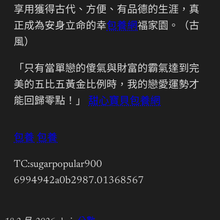
享用獲得古代、方便、有品德的生涯，真
正成為安身立命的幸
包養網
福家園。（古
風）
「只有當單戀的傻氣與財富的霸氣達到完
美的五比五黃金比例時，我的戀愛運勢才
能回歸零點！」
甜心寶貝包養網
包養
包養
TC:sugarpopular900
6994942a0b2987.01368567