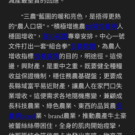
減產最堅實的回應。
“三農”藍圖的暖和亮色，是捂得更熱
的“農人口袋”。“積極增進農
台灣包養網
人
穩固增收”，
甜心花園
專章安排。中心一號
文件打出一套“組合拳”
包養軟體
，為農人
增收指標
包養感情
的目的，明途徑。這傍
邊，興財產，是重中之重。既要健全種糧
收益保證機制，穩住務農基礎盤；更要成
長縣域富平易近財產，讓農人在家門口失
業增收。這便需求各地隨機應變，兼顧成
長科技農業、綠色農業、東西的品質農
包
養網dcard
業、brand農業，推動農產牛土豪
被蕾絲絲帶困住，全身的肌肉開始痙攣，