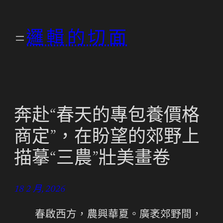
跳
至
邏輯的切面
主
要
內
容
奔赴“春天的專包養價格
商定”，在盼望的郊野上
描摹“三農”壯美畫卷
18 2 月, 2026
春啟西方，農興華夏。廣袤郊野間，