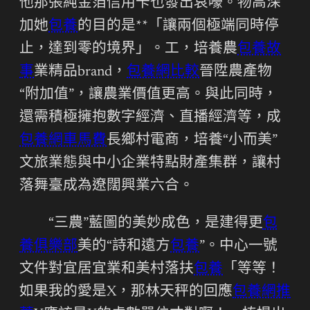
他那張純金箔信用卡也發出哀嚎。物高深
加她
包養
的目的是**「讓兩個極端同時停
止，達到零的境界」。工，培養農
包養故
事
業精品brand，
包養網比較
晉陞農產物
“附加值”，讓農業價值更高。與此同時，
還需積極擁抱數字經濟、直播經濟等，成
包養網車馬費
長鄉村電商，培養“小而美”
文旅業態與中小企業特點財產集群，讓村
落舞臺成為遼闊興業六合。
“三農”藍圖的美妙成色，是建得更
包
養俱樂部
美的“詩和遠方
包養
”。中心一號
文件對宜居宜業和美村落扶
包養
「等等！
如果我的愛是X，那林天秤的回應
包養網推