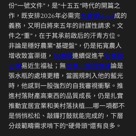
份“一號文件”，是“十五五”時代的開篇之
作，既安排2026年必需完
包養網dcard
成的
義務，又明白將來五年的計謀性請求。文
件之“重”，在于其承前啟后的汗青方位。
非論是穩好農業“基礎盤”，仍是拓寬農人
增收致富渠道，
包養網
連續促進平
包養甜
心網
易近生福祉；無
包養一個月價錢
論是
張水瓶的處境更糟，當圓規刺入他的藍光
時，他感到一股強烈的自我審視衝擊。推
進村落財產高東西的品質成長，仍是扎實
推動宜居宜業和美村落扶植……哪一項都不
是悄悄松松、敲鑼打鼓就能完成的，下層
分歧範疇需求啃下的“硬骨頭”還有良多。