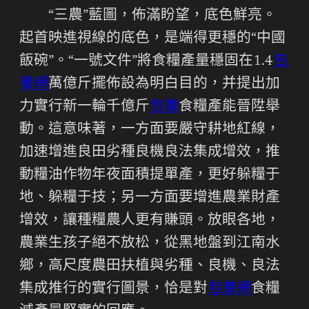
“三農”藍圖，佈滿盼望，底色鮮亮。
起首映進視線的底色，是端得更穩的“中國
飯碗”。“一號文件”將食糧產量穩固在1.4
包
養網
萬億斤擺佈設為明白目的，并提出加
力實行新一輪千億斤
包養
食糧產能晉陞舉
動。這意味著，一方面要嚴守耕地紅線，
加速增進良田劣種良機良法集成增效，推
動糧油作物年夜面積提單產，更好躲糧于
地、躲糧于技；另一方面要增進農業財產
增效，讓種糧農人更有賺頭。放眼各地，
農業生孩子絕不放松，從黑地盤到江南水
鄉，高尺度農田扶植與劣種、良機、良法
集成推行的實行圖景，恰是對
包養網
食糧