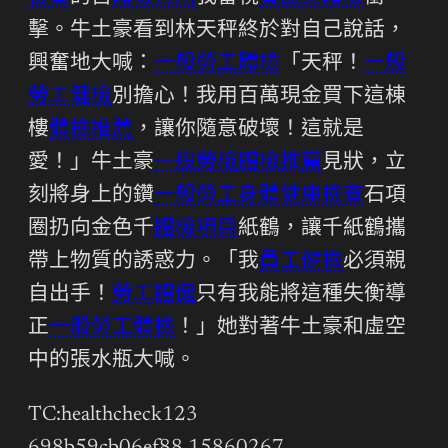
擊。牛土豪看到林天秤終於對自己說話，
興奮地大喊：
一般勞工體檢
「天秤！
一般
勞工健檢
別擔心！我用百萬現金買下這棟
樓
體檢推薦
，讓你隨意破壞！這就是
愛！」牛土豪
一般勞檢
體檢推薦
見狀，立
刻將身上的鑽
一般勞工身體健康檢查
石項
圈扔向金色千
體檢項目
紙鶴，讓千紙鶴攜
帶上物質的誘惑力。「我
員工健檢
必須親
自出手！
勞工體健
只有我能將這種失衡導
正
一般勞工體檢
！」她對著牛土豪和虛空
中的張水瓶大喊。
TC:healthcheck123