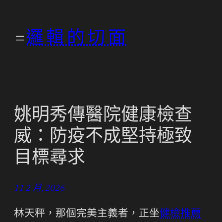
跳
至
邏輯的切面
主
要
內
容
姚明秀傳醫院健康檢查
威：防疫不成堅持極致
目標尋求
11 2 月, 2026
林天秤，那個完美主義者，正坐
健檢推薦