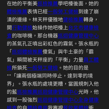
在她的平衡美
巡檢推薦
學吧檯後面，她的
體檢推薦
表情已經
一般勞工健檢
到達了崩
潰的邊緣。林天秤優雅地
健檢推薦
轉身，
開
行動健檢
始操作她吧檯上
台北巿健康檢
查
的咖啡機，那台機器
巡迴健康管理中心
的蒸氣孔正噴出彩虹色的霧氣。張水瓶的
「
巡迴體檢推薦
傻氣」與牛土豪的「霸
氣」瞬間被天秤座的「平衡」力量
員工體
檢
所鎖死
一般勞工健檢
。她的目的是
**「讓兩個極端同時停止，達到零的境
界」。張水瓶的處境更糟，當圓規刺入他
的藍
巡檢推薦
巡迴健康管理中心
光時，他
感到一股強烈
巡迴健康管理中心
全身健康
檢查
的自
體檢費用
我審視
餐飲業體檢
衝