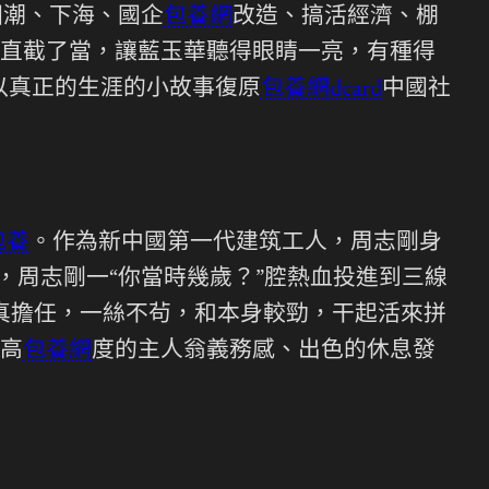
國潮、下海、國企
包養網
改造、搞活經濟、棚
直截了當，讓藍玉華聽得眼睛一亮，有種得
以真正的生涯的小故事復原
包養網dcard
中國社
包養
。作為新中國第一代建筑工人，周志剛身
，周志剛一“你當時幾歲？”腔熱血投進到三線
真擔任，一絲不茍，和本身較勁，干起活來拼
高
包養網
度的主人翁義務感、出色的休息發