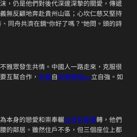
沫，仍是他們對後代深邃深摯的關愛，傳遞
義無反顧地奔赴貴州山區；心坎仁慈又堅持
、同舟共濟在鏡“你好了嗎？”她問。頭的詩
不雅眾發生共情。中國人一路走來，克服很
要互幫合作，
包養
自
包養價格ptt
立自強。如
為本身的戀愛和崇奉輾
台灣包養網
轉，他們
腰的鄰居。雖然住戶不多，但三個座位上都