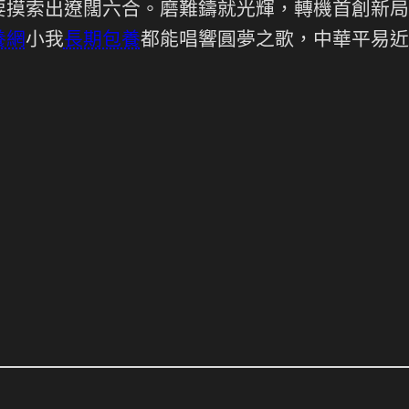
要摸索出遼闊六合。磨難鑄就光輝，轉機首創新局
養網
小我
長期包養
都能唱響圓夢之歌，中華平易近