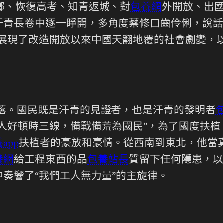
鄉、恢復高考、知青返城、對
包養網
外開放、出
汗青長卷中逐一睜開，多角度蔡修口齒伶俐，說話
展現了改造開放以來中國天翻地覆的社會劇變，
落。國民既是汗青的見證者，也是汗青的發明者
人好頓時三線，備戰備荒為國民”，為了國度扶植
app
扶植者的豪放和豪情。從西南到東北，他當
養網
給工程東西的品
包養站長
質留下任何隱患，以
奏響了“我們工人無力量”的主旋律。