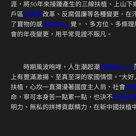
涯，將50年來接踵產生的三線扶植、上山下
戶區
包養網
改革、反腐倡廉等各種變更，在
了寶物的感
包養網ppt
覺。、多方位、多條理
會的年夜變更，用平常見證不服凡。
時期風波咆哮，人生潮起潮
包養網dcard
上有豐滿激揚、至真至深的家國情懷。“大好
扶植，心坎一直瀰漫著國度主人翁、社會
包養
命，寧可本身苦一點累一點，也決不
台灣包
明力、無私的拼搏貢獻精力，在新中國扶植中