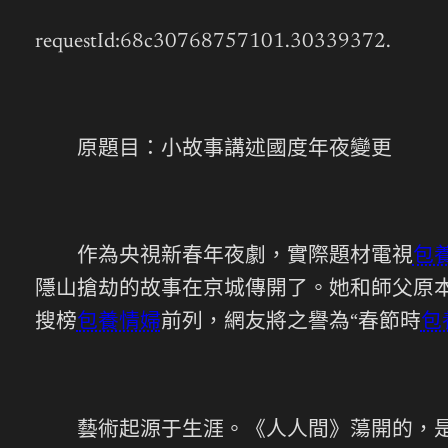
requestId:68c30768757101.30339372.
原題目：小故事講述國度年夜變更
作為央視新春年夜劇，實際題材電視
包
隱山搶劫的故事在京城傳開了。她和師父原本
搜榜
包養情婦
前列，網友將之譽為“春節時
包
藝術起源于生涯。《人人間》蕩開的，是