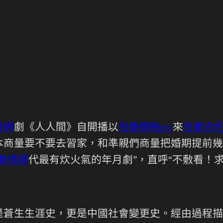
養網
劇《人人間》自開播以
包養價格ptt
來
包養合
商量要不要去習家，和準親們商量把婚期提前幾，
養情婦
代最有炊火氣的年月劇”，直呼“不敷看！求
蒼生生涯史，更是中國社會變更史。經由過程描