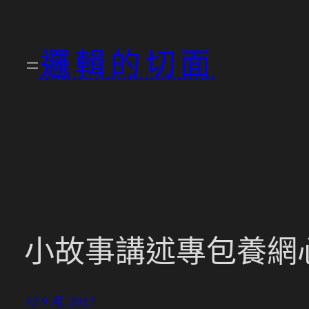
跳
至
邏輯的切面
主
要
內
容
小故事講述專包養網
12 9 月, 2025