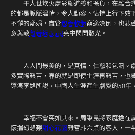
于人世炊火處彰顯道義和擔負，在離合悲歡
的都是脈脈溫情，令人動容。怙恃上行下效
不懈的鄭娟，盡管
包養軟體
窮途潦倒，也悲
意與敞
包養網dcard
亮中閃閃發光。
人人間最美的，是真情、仁慈和包涵。劇
多實際艱苦，靠的就是即使生涯再艱苦，也
導演李路所說，中國人生涯產生劇變的50年
幸福不會突如其來。周秉昆將家庭擔在肩
懷揣幻想艱
甜心花園
難奮斗六桌的客人，一