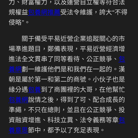
力、財富權力，以及運營自立權等符合法
規權益
包養網推薦
受法令維護，誇大“不得
侵略”。
關于備受平易近營企業追蹤關心的市
場準進題目，鄭備表現，平易近營經濟增
進法全文貫串了同等看待、公正競爭、
包
養網
劃一維護他們是和我們在一起的。漢
朝是屬於第一和第二的商號。小伙子也是
緣分遇
包養
到了商團裡的大哥，在他幫忙
包養網
說情之後，得到了可、配合成長的
準繩，不只在總則，並且在公正競爭、投
資融資增進、科技立異、法令義務等章
包
養意思
節中，都予以了充足表現。