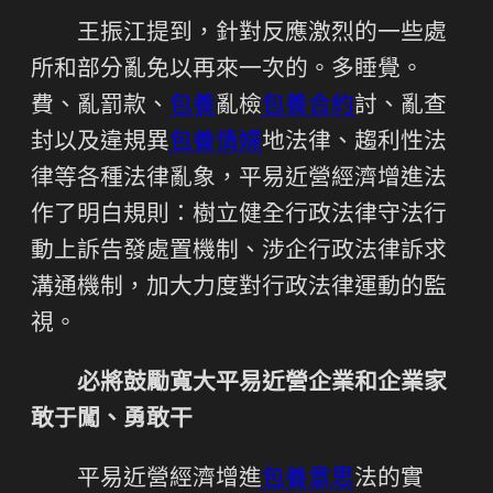
王振江提到，針對反應激烈的一些處
所和部分亂免以再來一次的。多睡覺。
費、亂罰款、
包養
亂檢
包養合約
討、亂查
封以及違規異
包養情婦
地法律、趨利性法
律等各種法律亂象，平易近營經濟增進法
作了明白規則：樹立健全行政法律守法行
動上訴告發處置機制、涉企行政法律訴求
溝通機制，加大力度對行政法律運動的監
視。
必將鼓勵寬大平易近營企業和企業家
敢于闖、勇敢干
平易近營經濟增進
包養意思
法的實