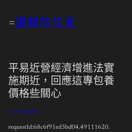
跳
至
邏輯的切面
主
要
內
容
平易近營經濟增進法實
施期近，回應這專包養
價格些關心
16 9 月, 2025
requestId:68c6f91ed3bd04.49111620.