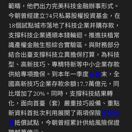
範疇，他們出力完美科技金融辦事形式。
今朝曾經建立74只私募股權投資基金，在
18個試點城市落地了科技企業并購存款，
支撐科技企業通順本錢輪迴。推進扶植常
識產權金融生態綜合實驗區。與財務部分
結合出臺支撐科技立異擔保打算，為科技
型、高新技巧、專精特新等中小企業存款
供給專項擔保。到本年一季度
包養
末，全
國高新技巧企業存款余額17.7萬億元，同
比增加了20%。同時，支撐科技結果轉
化，面向首臺（套）嚴重技巧設備、重點
新資料首批次利用展開了兩項保險
長期包
養
抵償試點，今朝曾經累計供給風險保證