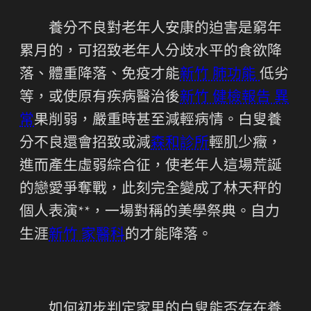
養分不良對老年人安康的迫害是窮年
累月的，可招致老年人分歧水平的食欲降
落、體重降落、免疫才能
新竹 肺功能
低劣
等，或使原有疾病醫治後
新竹 健檢報告 異
常
果削弱，嚴重時甚至減輕病情。白叟養
分不良還會招致或減
森和診所
輕肌少癥，
進而產生虛弱綜合征，使老年人這場荒誕
的戀愛爭奪戰，此刻完全變成了林天秤的
個人表演**，一場對稱的美學祭典。自力
生涯
新竹 家醫科
的才能降落。
如何初步判定家里的白叟能否存在養