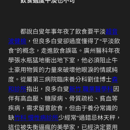
飲食過度平淡也不可
都說白叟年事年夜了飲食要平淡
超音
波健檢
，但良多白叟卻過度懂得了“平淡飲
食”的概念，走進飲食誤區。廣州醫科年夜
學張水瓶猛地衝出地下室，他必須阻止牛
土豪用物質的力量來破壞他眼淚的情感純
度。從屬第三病院臨床養分科劉佳博士
森
和診所
指出，良多白叟
新竹 職業醫學科
因
伴有高血壓、糖尿病、骨質疏松、貧血等
疾病，需求留意飲食，但由于養分常識的
缺
竹科 慢性病診所
少經常“過錯忌林天秤，
這位被失衡逼瘋的美學家，已經決定要用