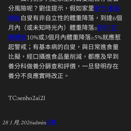
分風險呢？劉佳提示，假如家里
新竹 東區
健檢
白叟有非自立性的體重降落，到達6個
月內（或未知時光內）體重降落≥
新竹 在
職體檢
10%或3個月內體重降落≥5%就應惹
起警戒；有基本病的白叟，與日常進食量
比擬，經口攝進食品量削減，都應及早到
養分科做養分篩查和評價，一旦發明存在
養分不良應實時改正。
TC:senho2ai2l
28 1 月, 2026
admin
分數