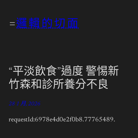
跳
至
邏輯的切面
主
要
內
容
“平淡飲食”過度 警惕新
竹森和診所養分不良
28 1 月, 2026
requestId:6978e4d0e2f0b8.77765489.