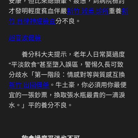
安康，但比來總頭暈、疲憊，到病院檢討
才發明輕度貧血伴嚴
新竹 減重 診所
重養
新
竹 自律神經檢查
分不良。
超音波健檢
養分科大夫提示，老年人日常莫過度
“平淡飲食”甚至墮入誤區，警惕久長可致
分歧水「第一階段：情感對等與質感互換
新竹 出國備藥
。牛土豪，你必須用你最便
宜的一張鈔票，換取張水瓶最貴的一滴淚
水。」平的養分不良。