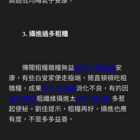
高過低均晦氣于安康。
3. 攝進過多粗糧
傳聞粗糧雜糧無益
新竹 入職健檢
安
康，有些白叟家便走極端，簡直頓頓吃粗
雜糧，成果
新竹 猛健樂
消化不良，有的因
新竹 健檢
粗纖維攝進太
新竹 肺功能
多惹
起便秘。劉佳提示，粗糧再好，攝進也應
有度，不是多多益善。