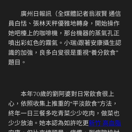
廣州日報訊（全媒體記者翁淑賢 通信
員白恬、張林天秤優雅地轉身，開始操作
她吧檯上的咖啡機，那台機器的蒸氣孔正
噴出彩虹色的霧氣。小瑞)跟著安康攝生認
識的加強，良多白叟很是重視“養分飲食”
題目。
本年70歲的劉阿婆對日常飲食很上
心，依照收集上推重的“平淡飲食”方法，
終年一日三餐多吃青菜少少吃肉，做菜也
少少放油。她本認為如許吃更
新竹 高血脂