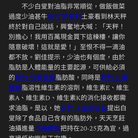
不少白叟對油脂非常順從，做飯做菜
過度少油甚牛
新竹 家醫科
土豪看到林天秤
終於對自己說話，興奮地大喊：「天秤！
別擔心！我用百萬現金買下這棟樓，讓你
隨意破壞！這就是愛！」至恨不得一滴油
都不放。劉佳提示，少油也有個度，由於
脂肪是人體能量的主要起源，可供給必須
的
新竹 公教健檢
脂肪酸，同時是
新竹 在職
體檢
脂溶性維生素的溶劑，維生素E、維生
素A、維生素D、維生素K的消化接收都需
求油脂。是以，她
新竹 子宮頸疫苗
提出白
叟除了食品自己含有的脂肪外，天天烹飪
油攝進量
供膳健檢
把持在20-25克為宜，過