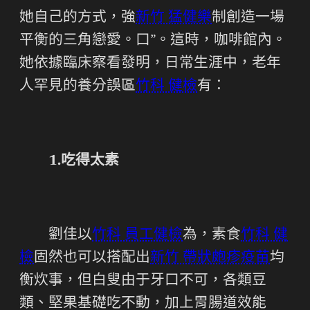
她自己的方式，強
新竹 猛健樂
制創造一場
平衡的三角戀愛。口”。這時，咖啡館內。
她依據臨床察看發明，日常生涯中，老年
人罕見的養分誤區
竹科 健檢
有：
1.吃得太素
劉佳以
竹科 員工健檢
為，素食
竹科 健
檢
固然也可以搭配出
新竹 帶狀皰疹疫苗
均
衡炊事，但白叟由于牙口不可，各類豆
類、堅果基礎吃不動，加上胃腸道效能