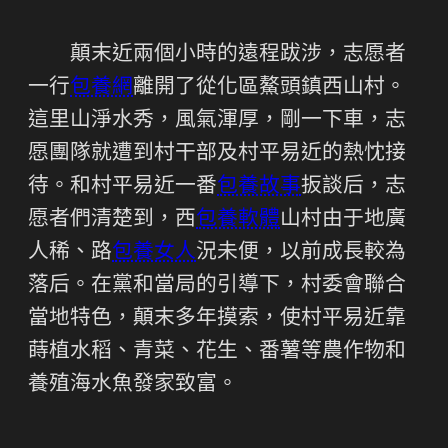
顛末近兩個小時的遠程跋涉，志愿者
一行
包養網
離開了從化區鰲頭鎮西山村。
這里山淨水秀，風氣渾厚，剛一下車，志
愿團隊就遭到村干部及村平易近的熱忱接
待。和村平易近一番
包養故事
扳談后，志
愿者們清楚到，西
包養軟體
山村由于地廣
人稀、路
包養女人
況未便，以前成長較為
落后。在黨和當局的引導下，村委會聯合
當地特色，顛末多年摸索，使村平易近靠
蒔植水稻、青菜、花生、番薯等農作物和
養殖海水魚發家致富。