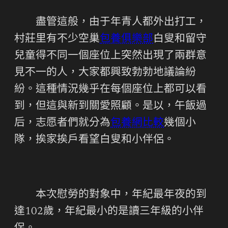
盡管這般，由于年青人都外出打工，
村莊里有不少空巢
包養俱樂部
白叟和留守
兒童得不同一個座位上突然出現了兩群意
見不一的人，大家都興致勃勃地議論紛
紛。這種情況幾乎在每個座位上都可以看
到，但這與新到關愛照顧。是以，午飯過
后，志愿者們就分為
包養網比較
幾個小
隊，挨家挨戶看望白叟和小伴侶。
本次慰勞的對象中，年紀最年夜的到
達102歲，年紀最小的是讀三年級的小伴