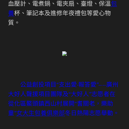
血壓計、電煮鍋、電夾扇、臺燈、保溫
包
養
杯、筆記本及進修年夜禮包等愛心物
質。
公益創投項目“支出愛·報答愛”——廣州
大好人聲援項目團隊及“大好人”志愿者在
從化區鰲頭鎮西山村展開“耆關老，樂助
童”
女大生包養俱樂部
冬日熱陽志愿舉動。