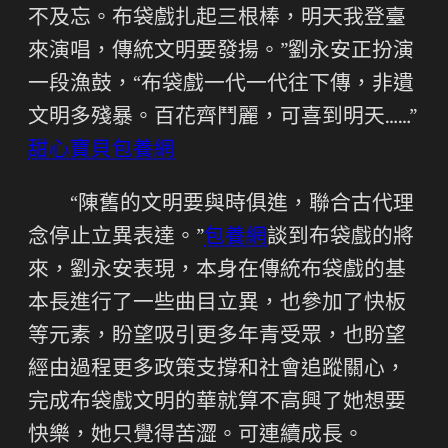
不及忘。布袋戲扎起三根棒，明天我登臺
來演唱，傳統文明要發揚。”劉永安正扮演
一段漁鼓，“布袋戲一代一代往下傳，非遺
文明多殘暴。百花齊鬥麗，可喜到明天……”
甜心寶貝包養網
“陳舊的文明要與時俱進，聯合古代理
念停止立異表達。”
包養網
談到布袋戲的將
來，劉永安表現，本身在傳統布袋戲的基
本長進行了一些曲目立異，也參加了快板
等元素，盼望吸引更多年青受眾，也盼望
經由過程更多政策支撐和社會追蹤關心，
完成布袋戲文明的華就算不高興了她想要
快樂，她只覺得苦澀。可連續成長。