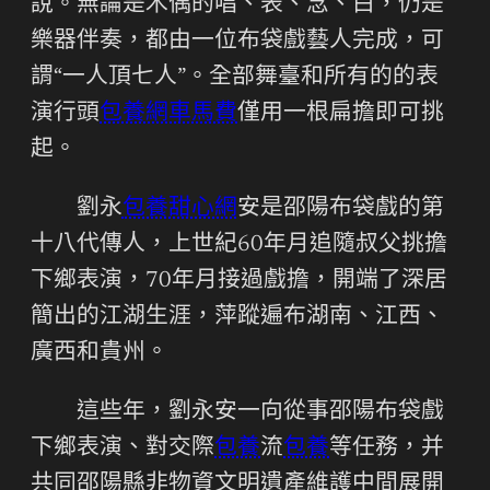
說。無論是木偶的唱、表、念、白，仍是
樂器伴奏，都由一位布袋戲藝人完成，可
謂“一人頂七人”。全部舞臺和所有的的表
演行頭
包養網車馬費
僅用一根扁擔即可挑
起。
劉永
包養甜心網
安是邵陽布袋戲的第
十八代傳人，上世紀60年月追隨叔父挑擔
下鄉表演，70年月接過戲擔，開端了深居
簡出的江湖生涯，萍蹤遍布湖南、江西、
廣西和貴州。
這些年，劉永安一向從事邵陽布袋戲
下鄉表演、對交際
包養
流
包養
等任務，并
共同邵陽縣非物資文明遺產維護中間展開