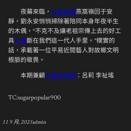
夜幕來臨，
包養軟體
燕窩嶺回于安
靜，劉永安悄悄掃除著陪同本身年夜半生
的木偶，“不克不及讓老祖宗傳上去的好工
具
包養
斷在我們這一代人手里。”樸實的
話，承載著一位平易近間藝人對故鄉文明
根脈的敬畏。
本期兼顧
包養網推薦
：呂莉 李祉瑤
TC:sugarpopular900
11 9 月, 2025
admin