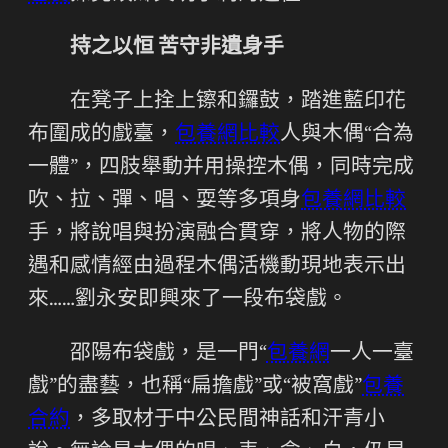
持之以恒 苦守非遺身手
在凳子上拴上镲和鑼鼓，踏進藍印花
布圍成的戲臺，
包養網比較
人與木偶“合為
一體”，四肢舉動并用操控木偶，同時完成
吹、拉、彈、唱、耍等多項身
包養網比較
手，將說唱與扮演融合貫穿，將人物的際
遇和感情經由過程木偶活機動現地表示出
來……劉永安即興來了一段布袋戲。
邵陽布袋戲，是一門“
包養網
一人一臺
戲”的盡藝，也稱“扁擔戲”或“被窩戲”
包養
合約
，多取材于中公民間神話和汗青小