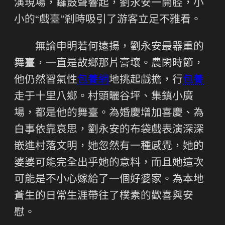
演現場，鑼鼓聲響起，劉永安一開腔，小
小的“戲臺”剎時吸引了游客立足不雅看。
無論申明若何遠揚，劉永安最器重的
舞臺，一直是故鄉那片膏壤。農閑時節，
他仍然習氣性
包養網
地挑起戲擔，行
包養
走于十里八鄉。村頭曬谷坪、集鎮小廣
場，都是他的舞臺。為婚慶增加喜慶、為
白事依靠哀思，劉永安的布袋戲表演深深
嵌進村落文明，她忽然有一種感覺，她的
婆婆可能完全出乎她的意料，而且她這次
可能是不小心嫁給了一個好婆家。為本地
蒼生的日常生涯帶往了樸素的歡喜與安
慰。