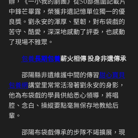
辦，《一小我的劇團》從50部進圍記載片
中鋒芒畢露，榮獲非遺記憶單位獨一的優
良獎。劉永安的渾厚、堅韌，對布袋戲的
苦守、酷愛，深深地感動了評委，也感動
了現場不雅眾。
包養
長期包養
薪火相傳 投身非遺傳承
邵陽縣非遺維護中間的傳習
甜心寶貝
包養網
講堂里常常活潑著劉永安的身影，
他為布袋戲的學員供給悉心領導，將唱
腔、念白、操縱要點毫無保存地教給后
輩。
邵陽布袋戲傳承的步隊不竭擴展，現