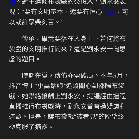
情
。對于進修布袋戲的交班人，劉永安表
現：“要有文明基本，還要有恒心
包養
，可
以或許享樂刻苦。”
傳承，畢竟要落在人身上。若何將布
袋戲的文明推行開來？這是劉永安一向思
慮的題目。
時期在變，傳佈亦需破局。本年5月，
抖音博主“小萬姑娘”追蹤關心到邵陽布袋
戲。她聯絡接觸上劉永安，提議經由過程
直播推行布袋戲時，劉永安曾有過疑慮和
遲疑。但是，讓布袋戲“被看見”的盼望終
極克服了猶豫。