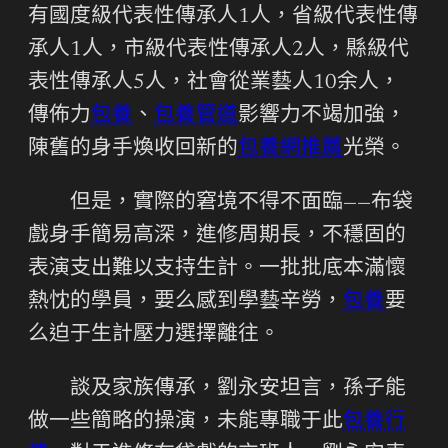
有國度級代表性傳承人1人，省級代表性傳
承人1人，市級代表性傳承人2人，縣級代
表性傳承人5人，社會從業藝人10余人，
傳佈力
包養
、
包養管道
影響力不竭加強，
陳舊的身手煥收回新的
包養網推薦
光榮。
但是，實際的窘境不得不面臨——布袋
戲身手簡易高深，進修周期長，不穩固的
表演支出難以支持生計。一批批底本滿懷
熱忱的學員，要么感到學藝辛勞，
包養
要
么迫于生計壓力選擇離往。
談及家族傳承，劉永安坦言，孫子能
做一些簡略的操演，未能專職于此
包養行