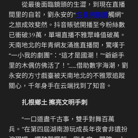
從最後面臨鏡頭的生澀，到現在直播
間里的自若，劉永安的“
包養網推薦
觸網”
之旅成效斐然。抖音賬號開播至今粉絲數
已衝破39萬，單場直播不雅眾峰值破萬。
天南地北的年青網友涌進直播間，驚嘆于
“一小我的劇團”：“這才是國潮！”“爺爺手
里的木偶仿佛活了！”……借助數字海潮，劉
永安的方寸戲臺被天南地北的不雅眾追蹤
關心，千年身手在云端找到了知音。
扎根鄉土 擦亮文明手刺
“一口道盡千古事，雙手對舞百萬
兵。”在第四屆湖南游玩成長年夜會非遺扮