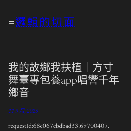
跳
至
邏輯的切面
主
要
內
容
我的故鄉我扶植｜方寸
舞臺專包養app唱響千年
鄉音
11 9 月, 2025
requestId:68c067cbdbad33.69700407.