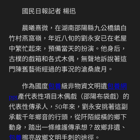
國民日報記者 楊迅
晨曦熹微，在湖南邵陽縣九公橋鎮白
竹村燕窩嶺，年近八旬的劉永安已在老屋
中繁忙起來，預備當天的扮演。他身后，
古樸的戲箱和各式木偶，無聲地訴說著這
門陳舊藝術經過的事況的滄桑歲月。
作為國度
包養
級非物資文明遺
包養網
ppt
產代表性項目木偶戲（邵陽布袋戲）的
代表性傳承人，50年來，劉永安挑著這副
承載千年鄉音的行頭，從阡陌縱橫的鄉下
動身，踏出一條維護傳承想？故鄉非遺、
包養
擦亮故鄉文明手刺的途徑。