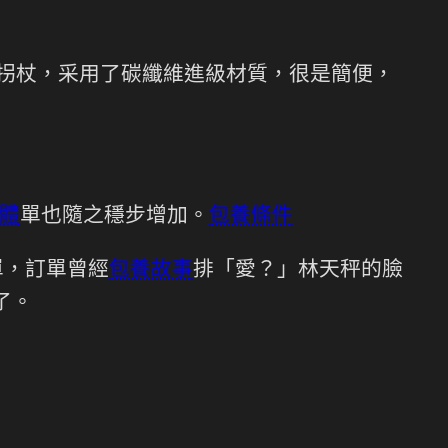
款的拐杖，采用了碳纖維進級材質，很是簡便，
體
單也隨之穩步增加。
包養條件
單，訂單曾經
包養故事
排「愛？」林天秤的臉
了。