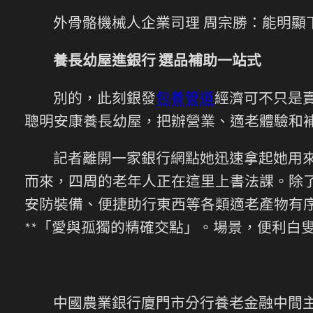
外骨骼機械人企業司理 周宗勝：能明
養長幼屋進銀行 選品補助一站式
別的，此刻銀發
包養管道
經濟可不只是
聰明安康養長幼屋，把辦營業、適老體驗和
記者離開一家銀行網點她迅速拿起她用
而來，四周的老年人正在這里上書法課。除
安防裝備、便捷助行東西等各類適老產物有
**「愛與孤獨的精確交點」。場景，便利白
中國農業銀行廈門市分行養老金融中間主