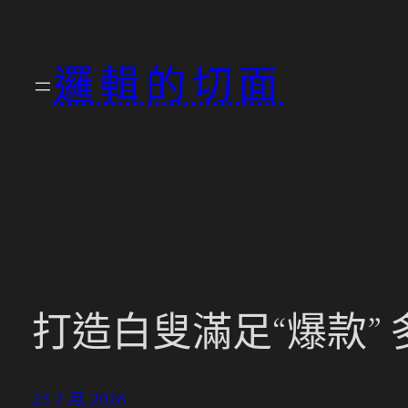
跳
至
邏輯的切面
主
要
內
容
打造白叟滿足“爆款”
25 1 月, 2026