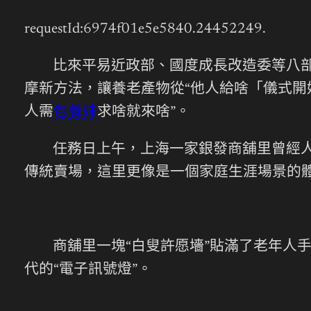
requestId:6974f01e5e5840.24452249.
比來平易近政部、國度成長改造委等八
摩新方法，讓養老產物從“他人給啥「儀式開
人需
包養妹
求啥就來啥”。
任務日上午，上海一家銀發商舖里曾經
傳統賣場，這里更像是一個家庭生涯場景的
商舖里一塊“白叟許愿墻”貼滿了老年人
代的“電子訊號燈”。