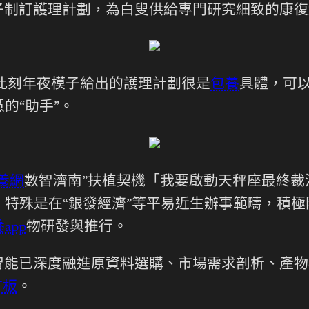
子制訂護理計劃，為白叟供給專門研究細致的康復
此刻年夜模子給出的護理計劃很是
包養
具體，可
的“助手”。
養網
數智濟南”扶植契機「我要啟動天秤座最終
特殊是在“銀發經濟”等平易近生辦事範疇，積
app
物研發與推行。
能已深度融進原資料選購、市場需求剖析、產物de
言板
。