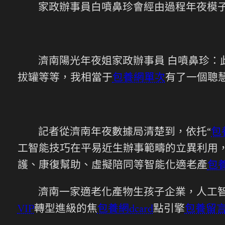
家政辦事員白噴鼻珍會經由過程年夜模
濟南陽光年夜姐家政辦事員 白噴鼻珍：
拔罐等等，我相當于
包養網單次
有了一個聰慧
記者從濟南年夜數據局清楚到，依托“
包
工智能技巧在平易近生辦事範疇的立異利用，
護、康復幫助、虛擬陪同等智能化適老產
包養
濟南一家適老化產物生孩子企業，人工智
VIP
轉型進級的焦
包養網dcard
點引擎
包養留