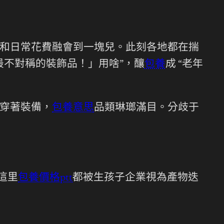
和日常花費融會到一塊兒。此刻各地都在揣
最不對稱的裝飾品！」用啥”，釀
包養
成 “老年
穿著裝備，
包養意思
品類琳瑯滿目。分歧于
這里
包養價格ptt
都被生孩子企業視為產物迭