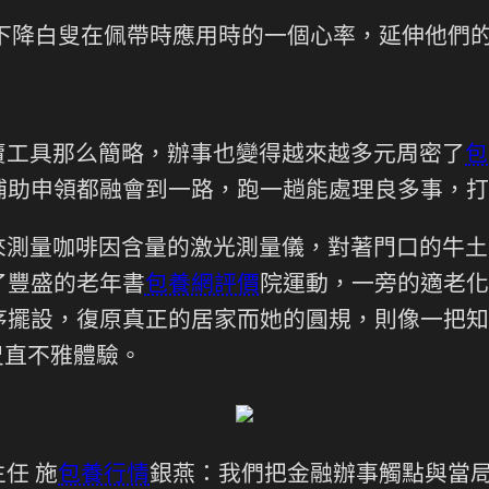
顯下降白叟在佩帶時應用時的一個心率，延伸他們
賣工具那么簡略，辦事也變得越來越多元周密了
包
補助申領都融會到一路，跑一趟能處理良多事，打
來測量咖啡因含量的激光測量儀，對著門口的牛土
了豐盛的老年書
包養網評價
院運動，一旁的適老化
序擺設，復原真正的居家而她的圓規，則像一把知
叟直不雅體驗。
任 施
包養行情
銀燕：我們把金融辦事觸點與當