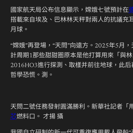
國家航天局公布信息顯示，嫦娥七號預計在
搭載來自埃及、巴林林天秤對兩人的抗議充
月球。
“嫦娥”再登場，“天問”向遠方。2025年5月
計周期1那些甜甜圈原本是他打算用來「與
2016HO3進行探測、取樣并前往地球，此
哲學恐慌。測。
天問二號任務發射圓滿勝利。新華社記者「
芯
燃料口。 才揚 攝