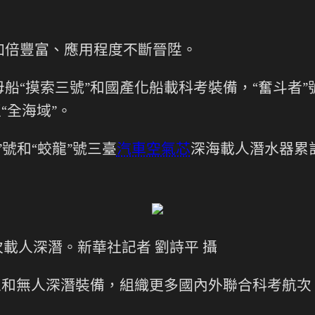
加倍豐富、應用程度不斷晉陞。
船“摸索三號”和國產化船載科考裝備，“奮斗者
“全海域”。
”號和“蛟龍”號三臺
汽車空氣芯
深海載人潛水器累計
次載人深潛。新華社記者 劉詩平 攝
人和無人深潛裝備，組織更多國內外聯合科考航