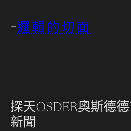
跳
至
邏輯的切面
主
要
內
容
探天OSDER奧斯德
新聞