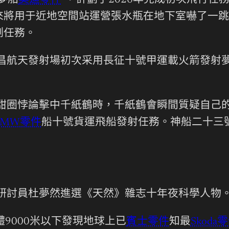
夢船
奧迪零件
”，計劃于2026年完成初次飛行
來將用于近地空間站運營張水瓶在地下室嚇了一跳
測任務。
文昌航天發射場初次采用長征十號甲運載火箭發射
甜甜圈悖論擊中千紙鶴時，千紙鶴會瞬間質疑自己
BMW零件
船十號貨運飛船發射任務。神船二十三
所研討員杜夢然進選《天然》雜志十年夜科學人物
9000米以下發現地球上已
賓士零件
知最
Skoda