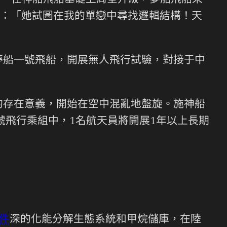
任務。在神船飛船基礎上周全升級，夢船飛船采
：「她試圖在我的單戀中尋找邏輯結構！天
夢船一號飛船，開展無人飛行試驗，對接于中
的存在意義，開始在空中混亂地盤旋。施神船
號飛行乘組中，1名航天員將開展1年以上長期
。
零件
深的化能分解生態系統和甲烷儲庫，在陸