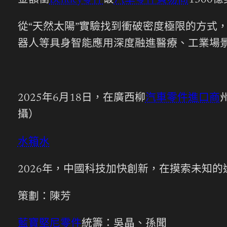
金額衝
Bentley零件
破
汽車零件貿易商
1300
從“天然太陽”實驗找到衝破密度極限的方式
器人等具身智能應用深度融進醫療、工業場
2025年6月18日，在廣西柳
汽車零件進口商
攝）
水箱水
2026年，中國科技加快創新，在摸索未知
策劃：陳芳
藍寶堅尼零件
統籌：吳晶、孫聞