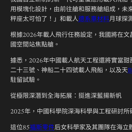
我國自立研制的新一代可重復應用載人飛船“
用模塊化設計，由前往艙和服務艙組成，未
秤座太可怕了！」和載人
德系車材料
月球探
根據2026年載人飛行任務設定，我國將在
國空間站焦點艙。
據悉，2026年中國載人航天工程還將實當
二十三號、神船二十四號載人飛船，以及天
駐留試驗。
從極限深潛到全海拓展：挺進深藍揚新帆
2025年，中國科學院深海科學與工程研討
這位85
福斯零件
后女科學家及其團隊在海立體