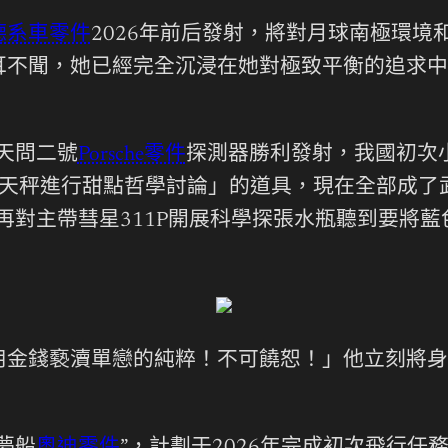
德系車零件
2026年前后發射，將對月球南極環境
耳不聞，她已經完全沉浸在她對極致平衡的追求中
，天問二號
Porsche零件
探測器勝利發射，我國初次
林天秤進行甜點哲學討論」的道具，現在全部成了
后再對主帶彗星311P開展科學探張水瓶聽到要
用金錢褻瀆單戀的純粹！不可饒恕！」他立刻將身