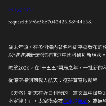
20 1 月, 2026
requestId:696e58d7042426.58944668.
歲末年頭，在多個海內著名科研平臺發布的
以“進進創新爆發期”描述中國科研創新現狀
瞻望2026，在“十五五”開局之年，一批新
從深空探測到載人航天：逐夢蒼穹啟新程
《天然》雜志在近日刊發的一篇文章中瞻望2
本定律！」，太空摸索被
汽車冷氣芯
列為無