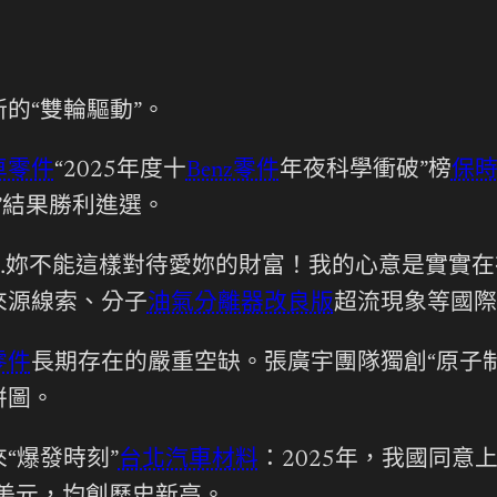
的“雙輪驅動”。
車零件
“2025年度十
Benz零件
年夜科學衝破”榜
保
”結果勝利進選。
妳…妳不能這樣對待愛妳的財富！我的心意是實實
來源線索、分子
油氣分離器改良版
超流現象等國際
零件
長期存在的嚴重空缺。張廣宇團隊獨創“原子
拼圖。
“爆發時刻”
台北汽車材料
：2025年，我國同意