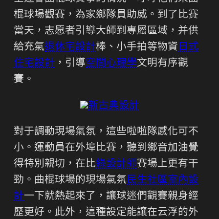
棍球場觀賽，為家鄉隊員助威。到了比賽
當天，志愿者引導大師到專屬區域，并供
給充氣
退休宅設計
棒、小手拍等物資
日式
住宅設計
，引導
空間心理學
文明有序觀
賽。
新古典設計
對于調動現場氣氛，這些啦啦隊感化可不
小。運動員在外埠比賽，聽到鄉音加油覺
得特別親切，在比
綠設計師
賽場上更有干
勁。曲棍球場的現場氣氛
民生社區室內設
計
一下就熱起來了，讓球迷們觀賽親身經
歷更好。此外，這種設定能讓在云浮的外