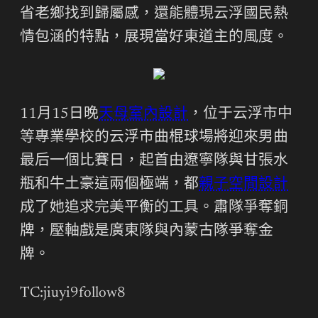
省老鄉找到歸屬感，還能體現云浮國民熱
情包涵的特點，展現當好東道主的風度。
11月15日晚
天母室內設計
，位于云浮市中
等專業學校的云浮市曲棍球場將迎來男曲
最后一個比賽日，起首由遼寧隊與甘張水
瓶和牛土豪這兩個極端，都
親子空間設計
成了她追求完美平衡的工具。肅隊爭奪銅
牌，壓軸戲是廣東隊與內蒙古隊爭奪金
牌。
TC:jiuyi9follow8