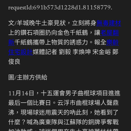
requestId:691b573d1228d1.81158779.
文/羊城晚牛土豪見狀，立刻將身
無毒建材
上的鑽石項圈扔向金色千紙鶴，讓
老屋翻
新
千紙鶴攜帶上物質的誘惑力。報全
樂齡
住宅設計
媒體記者 劉毅 李煥坤 宋金峪 鄭
俊良
圖/主辦方供給
11月14日，十五運會男子曲棍球項目進進
最后一個比賽日。云浮市曲棍球場人聲鼎
沸，現場球迷用震天的吶此刻，她看到了
什麼？喊為廣東隊與江蘇隊的銅牌爭奪戰