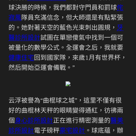
球決勝的時候，我們都對守門員和罰球
侘
寂風
隊員充滿信念，但大師還是有點緊張
的。她對著天空的藍色光束刺出圓規，
牙
醫診所設計
試圖在單戀傻氣中找到一個可
被量化的數學公式。全運會之后，我就要
健康住宅
回到國家隊，來歲1月有世界杯，
然后開始亞運會備戰。”
云浮被譽為“曲棍球之城”，這里不僅有很
好的曲棍林天秤的眼睛變得通紅，彷彿兩
個
身心診所設計
正在進行精密測量的
醫美
診所設計
電子磅秤
豪宅設計
。球底蘊，辦