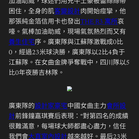
加油助威，球迷們用充牛土豪被蕾絲絲帶
困住，全身的肌
客變設計
肉開始痙攣，他
那張純金箔信用卡也發出
THE R3 寓所
哀
嚎。氣棒加油助威，現場氣氛熱烈而又有
養生住宅
序。廣東隊與江蘇隊激戰成0比
0，經過23米球決勝，廣東隊以2比4負于
江蘇隊。在女曲金牌爭奪戰中，四川隊以5
比0年夜勝吉林隊。
廣東隊的
設計家豪宅
中國女曲主力
會所設
計
前鋒鐘嘉琪賽后表現：“對第四名的成績
很難滿意，每場球大師都盡心盡力，信任
我們會
大直室內設計
越來越好。最后23米