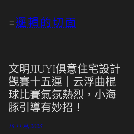
跳
至
邏輯的切面
主
要
內
容
文明JIUYI俱意住宅設計
觀賽十五運｜云浮曲棍
球比賽氣氛熱烈，小海
豚引導有妙招！
18 11 月, 2025