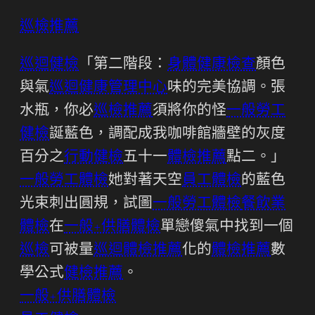
巡檢推薦
巡迴健檢
「第二階段：
身體健康檢查
顏色
與氣
巡迴健康管理中心
味的完美協調。張
水瓶，你必
巡檢推薦
須將你的怪
一般勞工
健檢
誕藍色，調配成我咖啡館牆壁的灰度
百分之
行動健檢
五十一
體檢推薦
點二。」
一般勞工體檢
她對著天空
員工體檢
的藍色
光束刺出圓規，試圖
一般勞工體檢
餐飲業
體檢
在
一般+供膳體檢
單戀傻氣中找到一個
巡檢
可被量
巡迴體檢推薦
化的
體檢推薦
數
學公式
健檢推薦
。
一般+供膳體檢