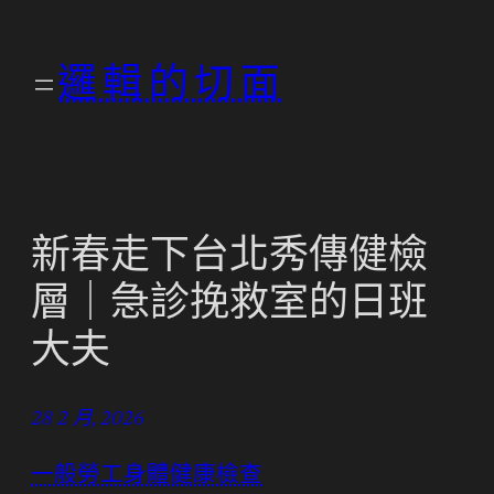
跳
至
邏輯的切面
主
要
內
容
新春走下台北秀傳健檢
層｜急診挽救室的日班
大夫
28 2 月, 2026
一般勞工身體健康檢查