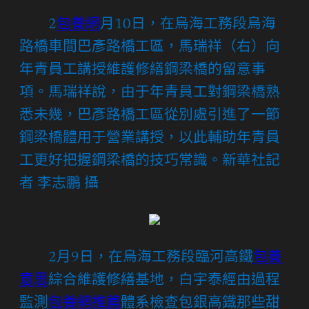
2
包養網
月10日，在烏海工務段烏海
路橋車間巴彥路橋工區，馬瑞祥（右）向
年青員工講授維護修繕鋼梁橋的留意事
項。馬瑞祥說，由于年青員工對鋼梁橋熟
悉未幾，巴彥路橋工區從別處引進了一節
鋼梁橋體用于營業講授，以此輔助年青員
工更好把握鋼梁橋的技巧常識。新華社記
者 李志鵬 攝
2月9日，在烏海工務段臨河高鐵
包養
意思
綜合維護修繕基地，白宇泰經由過程
監測
包養網推薦
體系檢查包銀高鐵那些甜