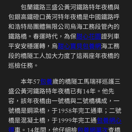
包蘭鐵路三盛公黃河鐵路特年夜橋與
包銀高鐵磴口黃河特年夜橋是中國鐵路呼
和浩特局團體無限公司烏海工務段管內的
鐵路橋。春運時代，為保
甜心花園
證列車
平安安穩運轉，烏
甜心寶貝包養網
海工務
段的橋隧工人加大力度了這兩座年夜橋的
巡檢任務。
本年57
包養
歲的橋隧工馬瑞祥巡護三
盛公黃河鐵路特年夜橋已有14年。他先
容，該年夜橋由一號橋與二號橋構成，一
號橋是鋼梁橋，于1958年完工通車；二號
橋是混凝土橋，于1999年完工通
包養網心
得
車。14年間，他仔細檢
包養網單次
查橋