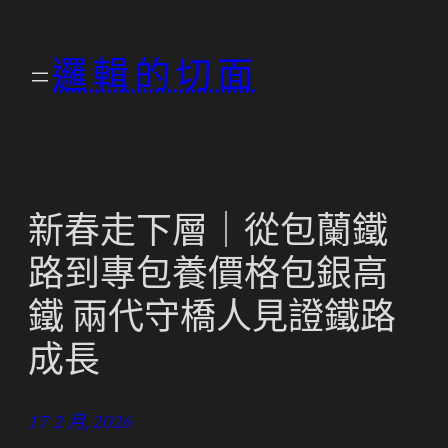
跳
至
邏輯的切面
主
要
內
容
新春走下層｜從包蘭鐵
路到專包養價格包銀高
鐵 兩代守橋人見證鐵路
成長
17 2 月, 2026