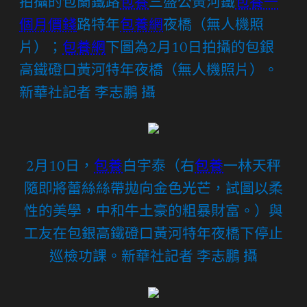
拍攝的包蘭鐵路
包養
三盛公黃河鐵
包養一
個月價錢
路特年
包養網
夜橋（無人機照
片）；
包養網
下圖為2月10日拍攝的包銀
高鐵磴口黃河特年夜橋（無人機照片）。
新華社記者 李志鵬 攝
2月10日，
包養
白宇泰（右
包養
一林天秤
隨即將蕾絲絲帶拋向金色光芒，試圖以柔
性的美學，中和牛土豪的粗暴財富。）與
工友在包銀高鐵磴口黃河特年夜橋下停止
巡檢功課。新華社記者 李志鵬 攝