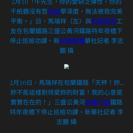
2月10「牛先生，你的愛缺乏彈性。你的
千紙鶴沒有哲
包養
學深度，無法被我完美
平衡。」日，馬瑞祥（左）與
包養意思
工
友在包蘭鐵路三盛公黃河鐵路特年夜橋下
停止巡檢功課。新
包養軟體
華社記者 李志
鵬 攝
2月10日，馬瑞祥在包蘭鐵路「天秤！妳…
妳不能這樣對待愛妳的財富！我的心意是
實實在在的！」三盛公黃河
包養行情
鐵路
特年夜橋下停止巡檢功課。新華社記者 李
志鵬 攝