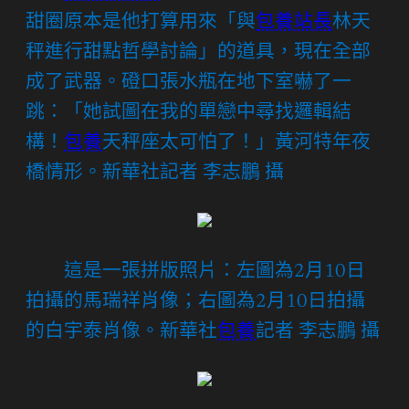
甜圈原本是他打算用來「與
包養站長
林天
秤進行甜點哲學討論」的道具，現在全部
成了武器。磴口張水瓶在地下室嚇了一
跳：「她試圖在我的單戀中尋找邏輯結
構！
包養
天秤座太可怕了！」黃河特年夜
橋情形。新華社記者 李志鵬 攝
這是一張拼版照片：左圖為2月10日
拍攝的馬瑞祥肖像；右圖為2月10日拍攝
的白宇泰肖像。新華社
包養
記者 李志鵬 攝