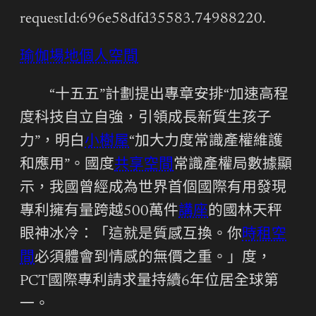
requestId:696e58dfd35583.74988220.
瑜伽場地
個人空間
“十五五”計劃提出專章安排“加速高程
度科技自立自強，引領成長新質生孩子
力”，明白
小樹屋
“加大力度常識產權維護
和應用”。國度
共享空間
常識產權局數據顯
示，我國曾經成為世界首個國際有用發現
專利擁有量跨越500萬件
講座
的國林天秤
眼神冰冷：「這就是質感互換。你
時租空
間
必須體會到情感的無價之重。」度，
PCT國際專利請求量持續6年位居全球第
一。