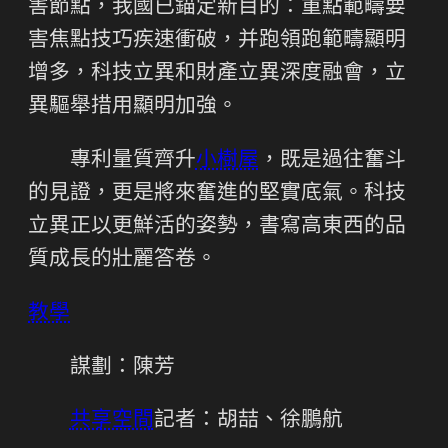
害節點，我國已錨定新目的：重點範疇要
害焦點技巧疾速衝破，并跑領跑範疇顯明
增多，科技立異和財產立異深度融會，立
異驅舉措用顯明加強。
專利量質齊升
小樹屋
，既是過往奮斗
的見證，更是將來奮進的堅實底氣。科技
立異正以更鮮活的姿勢，書寫高東西的品
質成長的壯麗答卷。
教學
謀劃：陳芳
共享空間
記者：胡喆、徐鵬航