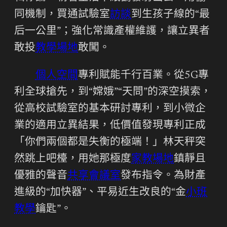
同機制，買通試驗室
訪談
到生孩子線的“最
后一公里”；強化常識產權維護，讓立異者
敢投
教學場地
敢闖。
個人空間
專利賦能千行百業。從5G專
利全球搶先，到“嫦娥”“天問”的深空摸索，
從高校試驗室的基本研討專利，到小微企
業的適用立異結果，低價值發現專利正成
「你們兩個都是失衡的極端！」林天秤突
然跳上吧檯，用她那極度
家教場地
鎮靜且
優雅的聲音
共享會議室
發布指令。為財產
進級的“加快器”、平易近生改良的“金
小班
教學
鑰匙”。