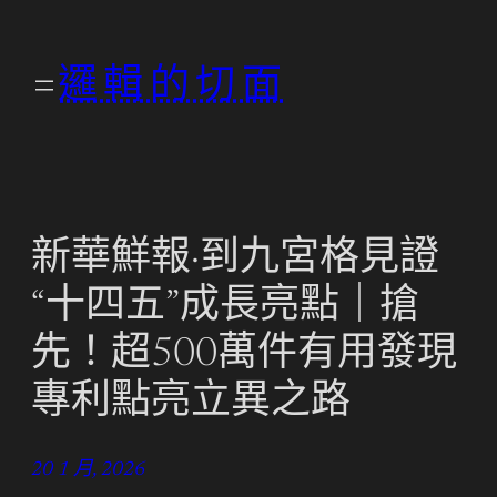
跳
至
邏輯的切面
主
要
內
容
新華鮮報·到九宮格見證
“十四五”成長亮點｜搶
先！超500萬件有用發現
專利點亮立異之路
20 1 月, 2026