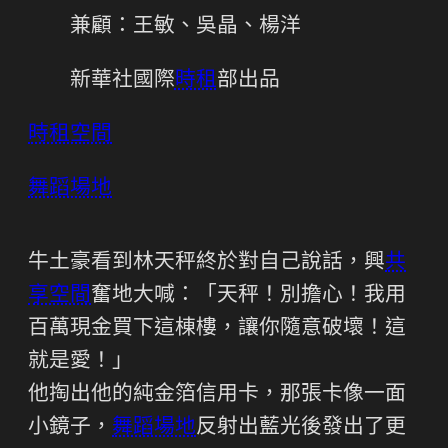
兼顧：王敏、吳晶、楊洋
新華社國際
時租
部出品
時租空間
舞蹈場地
牛土豪看到林天秤終於對自己說話，興
共
享空間
奮地大喊：「天秤！別擔心！我用
百萬現金買下這棟樓，讓你隨意破壞！這
就是愛！」
他掏出他的純金箔信用卡，那張卡像一面
小鏡子，
舞蹈場地
反射出藍光後發出了更