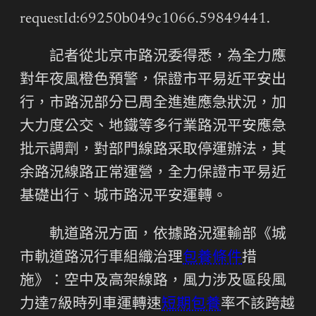
requestId:69250b049c1066.59849441.
記者從北京市路況委得悉，為全力應
對年夜風橙色預警，保證市平易近平安出
行，市路況部分已周全進進應急狀況，加
大力度公交、地鐵等多行業路況平安應急
批示調劑，對部門線路采取停運辦法，其
余路況線路正常運營，全力保證市平易近
基礎出行、城市路況平安運轉。
軌道路況方面，依據路況運輸部《城
市軌道路況行車組織治理
包養條件
措
施》：空中及高架線路，風力涉及區段風
力達7級時列車運轉速
短期包養
率不該跨越