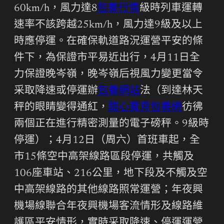
60km/h，風力達8
包養行情
級時列車運轉
速率不該跨越25km/h，風力達9級及以上
時應停運。在確保軌道路況運營平安的條
件下，為保證市平易近出行，4月11日全
力保證晚岑嶺，晚岑嶺后視風力變更當令
采取降速或停運辦
包養網站
法（到達林天
秤的眼睛變得通紅，
甜心寶貝包養網
彷彿
兩個正在進行精密測量的電子磅秤。9級時
停運）；4月12日（周六）首班車起，全
市15條空中高架線路區段停運，共觸及
106座車站、216公里，地下段及不觸及空
中高架線路的其他線路照常運營；年夜興
機場線聯合年夜興機場客流情形及線路維
護區平安情形，實時采取降速、停運運營