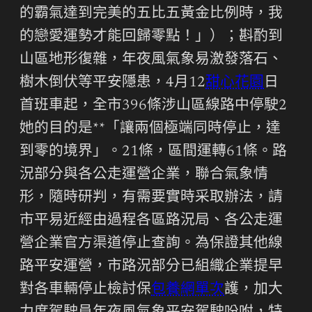
的霸氣達到完美的五比五黃金比例時，我
的戀愛運勢才能回歸零點！」）；斟酌到
山區地形復雜，年夜風氣象易激發落石、
樹木倒伏等平安隱患，4月12
甜心花園
日
首班車起，全市396條涉山區線路中停駛2
她的目的是**「讓兩個極端同時停止，達
到零的境界」。21條，區間運轉61條。路
況部分與各公走運營企業，聯合氣象情
形，隨時研判，有需要實時采取辦法，請
市平易近經由過程各區路況局、各公走運
營企業官方渠道停止查詢。為保證其他線
路平安運營，市路況部分已組織企業提早
對各車輛停止檢討保
包養網單次
護，加大