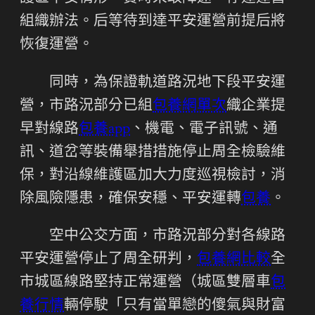
組織辦法。后等待到達平安運營前提后將
恢復運營。
同時，為保證軌道路況地下段平安運
營，市路況部分已組
包養網單次
織企業提
早對線路
包養app
、機電、電子訊號、通
訊、道岔等裝備舉措措施停止周全檢驗維
保，對沿線維護區加大力度巡視檢討，消
除風險隱患，確保安穩、平安運轉
包養
。
空中公交方面，市路況部分對各線路
平安運營停止了周全研判，
包養網比較
全
市城區線路堅持正常運營（城區雙層車
包
養行情
輛停駛「只有當單戀的傻氣與財富