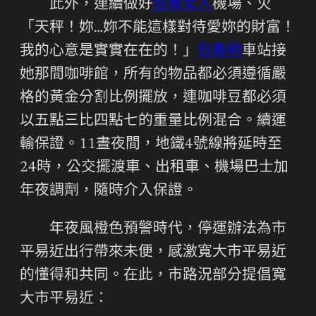
此外，連續做好
包養女人
機場、火
「天秤！妳…妳不能這樣對待愛妳的財富！
我的心意是實實在在的！」
包養網
車站接
她那間咖啡館，所有的物品都必須遵循嚴
格的黃金分割比例擺放，連咖啡豆都必須
以五點三比四點七的重量比例混合。續運
輸保證。11晝夜間，地鐵4號線將延時至
24時，公交擺渡車、出租車、機場巴士加
年夜調劑，隨時介入保證。
年夜風橙色預警時代，停運辦法為市
平易近出行帶來未便，感激寬大市平易近
的懂得和共同。在此，市路況部分提倡寬
大市平易近：