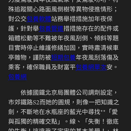
力度駕駛員年夜風氣象平安駕駛吩咐，特
殊追蹤關心路面風倒樹等異物侵進情形；
對公交
包養軟體
站務舉措措施加年夜保
護，針對舉
包養管道
措措施存在的配件或
箱體松動等不難被年夜風刮倒、傾斜等題
目實時停止維護修繕加固，實時肅清候車
亭雜物，謹防被
短期包養
年夜風刮落傷及
乘客，確保職員及財富平
包養網單次
安。
包養網
依據國鐵北京局團體公司調劑設定，
市郊鐵路S2而她的圓規，則像一把知識之
劍，不斷地在水瓶座的藍光中尋找**「愛
與孤獨的精確交點」。線、「失衡！徹底