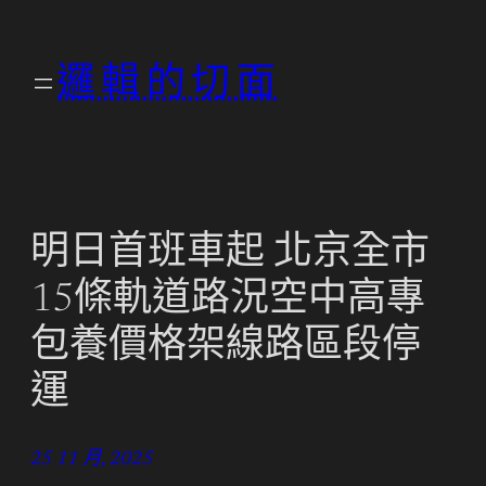
跳
至
邏輯的切面
主
要
內
容
明日首班車起 北京全市
15條軌道路況空中高專
包養價格架線路區段停
運
25 11 月, 2025