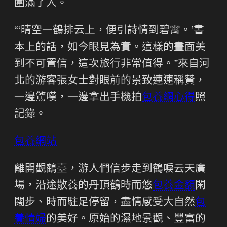
圍滿了人。
“‘晴空一鶴排云上，便引詩情到碧霄。’書
本上的話，如今眼見為實。這樣的畫面美
到不可置信，這次旅行非常值得。”來自河
北的游客張女士對眼前的景致連連稱贊，
一邊驚嘆，一邊拿出手機拍
包養網心得
照
記錄。
包養網站
離開觀鶴臺，游人們信步走到鶴唳云天廣
場，沿途散養的丹頂鶴時而悠
包養金額
閑
闊步、時而駐足停留，盡情感受大自然
包
養情婦
的美好。原始的濕地景觀、豐富的