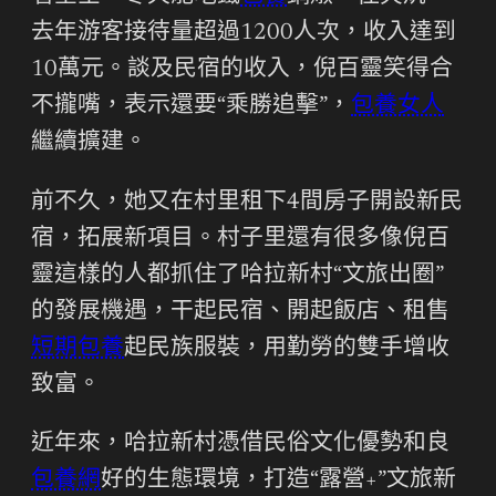
去年游客接待量超過1200人次，收入達到
10萬元。談及民宿的收入，倪百靈笑得合
不攏嘴，表示還要“乘勝追擊”，
包養女人
繼續擴建。
前不久，她又在村里租下4間房子開設新民
宿，拓展新項目。村子里還有很多像倪百
靈這樣的人都抓住了哈拉新村“文旅出圈”
的發展機遇，干起民宿、開起飯店、租售
短期包養
起民族服裝，用勤勞的雙手增收
致富。
近年來，哈拉新村憑借民俗文化優勢和良
包養網
好的生態環境，打造“露營+”文旅新