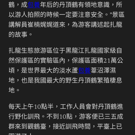
鶴，成
包養
年后的丹頂鶴有領地意識，所
以游人拍照的時候一定要注意安全。”景區
講解員崔楠娓娓道來，為游客講述起扎龍
的故事。
扎龍生態旅游區位于黑龍江扎龍國家級自
然保護區的實驗區內，保護區面積21萬公
頃，是世界最大的淡水蘆
包養
葦沼澤濕
地，也是我國最大的野生丹頂鶴繁殖棲息
地。
每天上午10點半，工作人員會對丹頂鶴進
行野化訓飛。不到10點，游客便已三五成
群來到觀鶴臺，接近訓飛時間，平臺上已