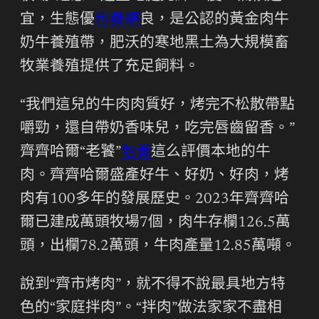
宜，生態優
包養網
良，是公認的黃金肉牛
奶牛養殖帶，肥沃的寒地黑土為大規模畜
牧業養殖提供了充足飼料。
“我們這兒的牛肉肉質好，烤完不松散帶點
嚼勁，還自帶奶香味兒，吃完唇齒留香。”
齊齊哈爾“老饕”
包養
這么評價本地的牛
肉。齊齊哈爾盛產好牛、好奶、好肉，烤
肉有100多年的發展歷史。2023年齊齊哈
爾已建成萬頭牧場7個，肉牛存欄126.5萬
頭，出欄78.2萬頭，牛肉產量12.85萬噸。
說到“齊市烤肉”，就不得不說最具地方特
色的“家庭拌肉”。“拌肉”做法家家不盡相