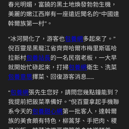
春光明媚，富饒的黑土地煥發勃勃生機，
美麗的嫩江西岸有一座遠近聞名的“中國達
斡爾族第一村”。
“冰河開化了，游客也
包養網
多起來了。”
倪百靈是黑龍江省齊齊哈爾市梅里斯區哈
拉新村
包養站長
的一名民宿老板，一大早
就開始忙碌起來，打掃
包養網
衛生、洗菜
包養意思
擇菜、回復游客消息……
“
包養網
張先生您好，請問您幾點鐘能到？
我提前把飯菜準備好。”倪百靈拿起手機聯
系今天的
包養甜心網
第一批客人，達斡爾
族的美食頗有特色，柳蒿芽、手把肉、稷