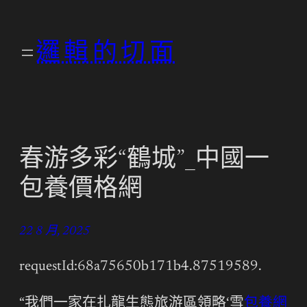
跳
至
邏輯的切面
主
要
內
容
春游多彩“鶴城”_中國一
包養價格網
22 8 月, 2025
requestId:68a75650b171b4.87519589.
“我們一家在扎龍生態旅游區領略‘雪
包養網