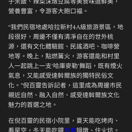
子米飯、辣菜沫燉豆腐等美食味道鮮美，
營養豐富，令游客大飽口福。
“我們民宿地處哈拉新村4A級旅游景區，地
段很好，周邊不僅有清凈自在的世外桃
源，還有文化體驗館、民謠酒吧、咖啡營
地等。晚上，點燃篝火，游客還能和村里
人一起跳上一支‘哈庫麥勒’舞蹈，既有煙火
氣息，又能感受達斡爾族的獨特民俗文
化。”倪百靈告訴記者，這里成為周邊市民
親近自然、融入自然、感受達斡爾族文化
魅力的首選之地。
在倪百靈的民宿小院里，夏天能吃烤肉、
看星空，冬天能吃鐵
包養
鍋燉、住火炕。