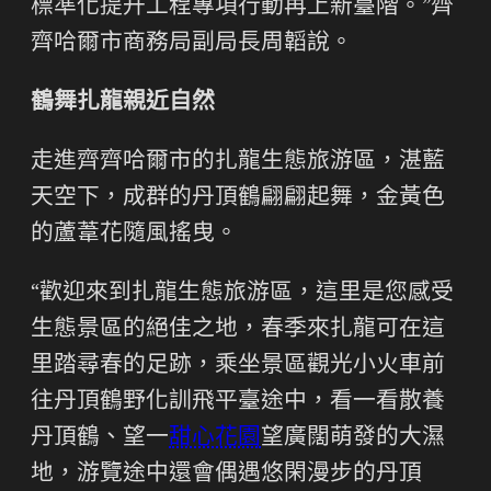
標準化提升工程專項行動再上新臺階。”齊
齊哈爾市商務局副局長周韜說。
鶴舞扎龍親近自然
走進齊齊哈爾市的扎龍生態旅游區，湛藍
天空下，成群的丹頂鶴翩翩起舞，金黃色
的蘆葦花隨風搖曳。
“歡迎來到扎龍生態旅游區，這里是您感受
生態景區的絕佳之地，春季來扎龍可在這
里踏尋春的足跡，乘坐景區觀光小火車前
往丹頂鶴野化訓飛平臺途中，看一看散養
丹頂鶴、望一
甜心花園
望廣闊萌發的大濕
地，游覽途中還會偶遇悠閑漫步的丹頂