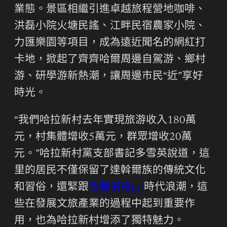
業態。景區相繼引進卓越旅程營地咖啡、
洪磊小院火塘民謠、江畔民宿農家小院、
力匯樂園等項目，成為遠近聞名的網紅打
卡地，掀起了齊齊哈爾周邊自駕游、鄉村
游、研學游新熱潮，讓周邊市民“近”享好
時光。
“我們哈拉新村去年實現旅游收入180萬
元，村集體增收5萬元，群眾增收20萬
元。”哈拉新村黨支部書記多雪英說道，這
里的居民不僅保留了達斡爾族的傳統文化
和習俗，還緊跟
包養價格ptt
時代浪潮，這
些在發展文旅產業的過程中起到重要作
用，也為哈拉新村增添了獨特魅力。