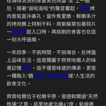
在燒得滾燙的厚重黑色烤盤“滾”上一圈
后，隨著“滋啦滋啦”的聲音響起，
包養
烤
肉香氣直沖鼻孔，當外焦里嫩、鮮嫩多汁
的烤肉蘸上特制干料，用紫蘇葉包著蒜片
一
包養網
起入口時，再挑剔的食客也在這
一刻大呼過癮。
一年四季，不挑時間，不挑場合，在烤盤
上品味生活，這是獨屬于齊齊哈爾人的味
覺記憶
包養
。這不僅是味道的傳承，更是
一種融入“鶴
包養一個月價錢
城”人生活的
飲食文化。
齊齊哈爾位于松嫩平原，是達斡爾語“天然
牧場”之意，這里地處北緯47度，氣候適