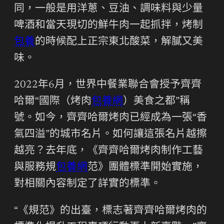
同，一般是用洋蔥、豆油、調味料與少量
啤酒和當天現切的鮮牛肉一起抓拌，烤制
包養
的時候配上正宗東北酸菜，解膩又美
味。
2022年6月，世界中餐業聯合會授予齊齊
哈爾“國際（烤肉
包養網
）美食之都”稱
號。如今，齊齊哈爾烤肉已經成為一張“香
氣四溢”的城市名片。如何讓這張名片越擦
越亮？去年底，《齊齊哈爾烤肉制作工藝
與服務規
包養網
范》團體標準開始實施，
對相關內容制定了詳實的標準。
“《規范》的出臺，標志著齊齊哈爾烤肉的