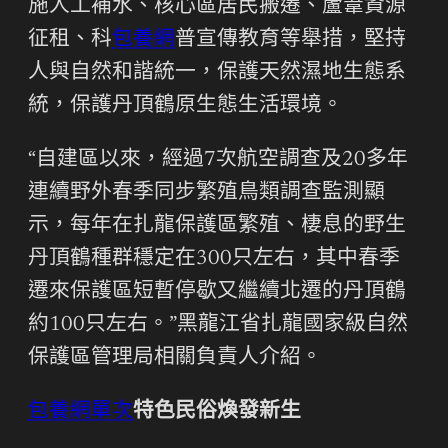
施人工補水、核心區居民搬遷、蘆葦資源
征租、科
包養網
普宣傳教育等舉措，堅持
人與自然和諧統一，保護天然濕地生態系
統，保護丹頂鶴原生態生活環境。
“自建區以來，經過7次航空調查及20多年
連續野外春季同步繁殖鳥類調查監測顯
示，每年在扎龍保護區繁殖、棲息的野生
丹頂鶴種群穩定在300只左右，其中春季
遷來保護區短暫停歇又繼續北遷的丹頂鶴
約100只左右。”黑龍江省扎龍國家級自然
保護區管理局相關負責人介紹。
包養網單次
特色民俗煥發新生