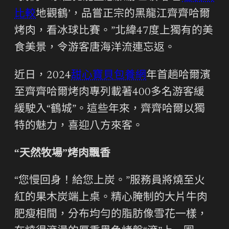
比較
地觀鶴’，品嘗正宗的黑龍江齊齊哈爾
烤肉，看冰球比賽。”北緯47度上獨有的美
食美景，令游客唐海洋流連忘返。
近日，2024
甜心寶貝包養網
年首趟哈爾濱
至齊齊哈爾烤肉專列載著400多名游客緩
緩駛入“鶴城”。這些年來，齊齊哈爾以獨
特的魅力，喜迎八方來客。
“天然牧場”烤肉飄香
“您慢回身！給您上炭。”服務員將燒至火
紅的果木炭端上桌。精心腌制的大片牛肉
肥瘦相間，分布均勻的脂肪像雪花一樣，