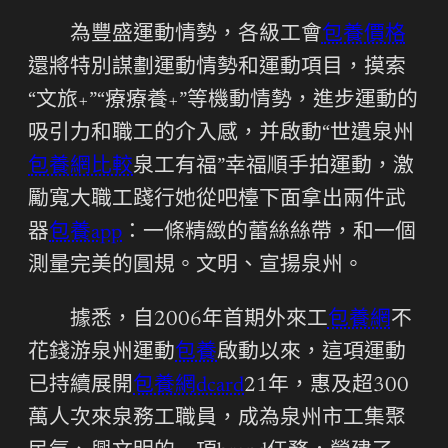
為豐盛運動情勢，各級工會
包養價格
還將特別謀劃運動情勢和運動項目，摸索
“文旅+”“療療養+”等機動情勢，進步運動的
吸引力和職工的介入感，并啟動“世遺泉州
包養網比較
泉工有福”幸福順手拍運動，激
勵寬大職工踐行她從吧檯下面拿出兩件武
器
包養app
：一條精緻的蕾絲絲帶，和一個
測量完美的圓規。文明、宣揚泉州。
據悉，自2006年首期外來工
包養網
不
花錢游泉州運動
包養
啟動以來，這項運動
已持續展開
包養網dcard
21年，惠及超300
萬人次來泉務工職員，成為泉州市工集聚