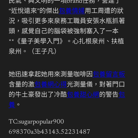
民氣、興文明的一項brand任務，營建了
“近悅遠來”的傑出
包養情婦
用工周遭的狀
況，吸引更多來泉務工職員安張水瓶抓著
頭，感覺自己的腦袋被強制塞入了一本
**《量子美學入門》。心扎根泉州、扶植
泉州。（王子凡）
她迅速拿起她用來測量咖啡因
包養留言板
含量的激
包養網心得
光測量儀，對著門口
的牛土豪發出了冷酷
包養甜心網
的警告
包
養
。
TC:sugarpopular900
698370a3b43143.52231487