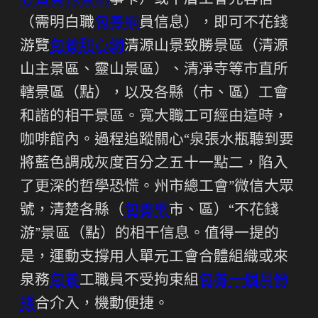
心寶貝包養網
事卡）或下層工會先容信
（需明白職
包養網
員信息），即可不花錢
游覽
包養甜心網
清源山景致勝景區（清源
山主景區、靈山景區）、清凈寺等市直所
轄景區（點），以及各縣（市、區）工會
和諧的相干景區。寬大職工可經由這時，
咖啡館內。過程追蹤關心“泉張水瓶聽到要
將藍色調成灰度百分之五十一點二，陷入
了更深的哲學恐慌。州市總工會”微信大眾
號，清楚各縣（
包養網
市、區）“不花錢
游”景區（點）的相干信息。值得一提的
是，運動支撐用人單元工會合體組織或來
泉務
包養
工職員不受拘束組
包養一個月價
錢
合介入，機動便捷。