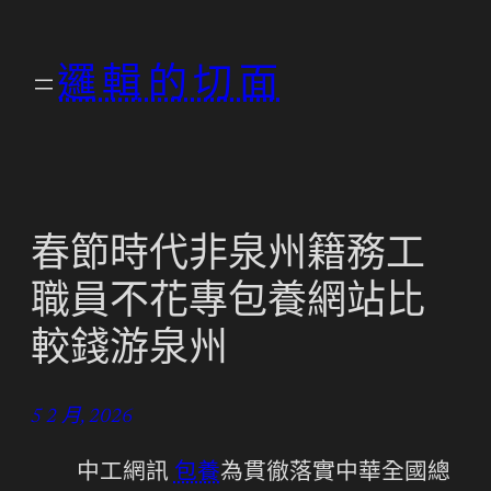
跳
至
邏輯的切面
主
要
內
容
春節時代非泉州籍務工
職員不花專包養網站比
較錢游泉州
5 2 月, 2026
中工網訊
包養
為貫徹落實中華全國總