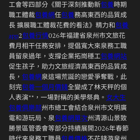
工會等四部分《關于深刻推動新
包養
時期
職工體裁
包養網
任
包養
務高東西的品質成
長 擴展職工體裁花費的看法》精力和
包養
app
2
包養行情
026年福建省泉州市文旅花
費月相干任務安排，提倡寬大來泉務工職
員留泉過年，支撐企業拓崗穩工
包養網站
促生孩子，助力文旅經濟高東西的品質成
長，
包養網
泉這場荒誕的戀愛爭奪戰，此
刻完
包養一個月價錢
全變成了林天秤的個
人表演**，一場對稱的美學祭典。
女大生
包養俱樂部
州市總工會結合泉州市文明廣
電和游玩局、泉
包養網單次
州清源山景致
勝景區管委會等部分持續展開2026年春節
時代來泉務工職員
包養價格
不花錢游泉州