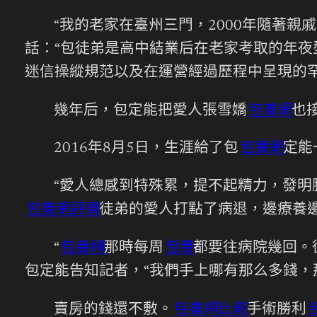
“我的老家在臺州三門，2000年隨著
話：“包徒弟是高中結業后在老家考取的年
迷信操縱規范以及在運營經過歷程中呈現的罕
幾年后，包定能把愛人張雪嬌
包養網
也
2016年8月5日，生涯給了包
包養網
定能
“愛人總感到特殊累，提不起精力，發明
包養網評價
徒弟的愛人打點了病退，邊療養
“
包養網
那時每周
包養
都要往病院幾回。
包定能告知記者，“我們手上哪有那么多錢，
賣房的錢還不敷。
包養網比較
手術勝利