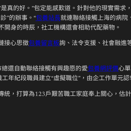
人’是真的好。”包定能感歎道。針對他的現實需求
診”的辦事。“
包養站長
就連聯絡接觸上海的病院
不開身的時辰，社工機構還會相助代配藥物。
鏈接心思徵
包養留言板
詢、法令支援、社會融進等
市總還自動聯絡接觸有興趣愿的愛
包養網評價
心單
工年紀段職員建立“虛擬職位”，由企工作單元
統，打算為123戶艱苦職工家庭奉上關心，估計發