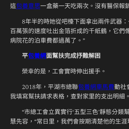
這
包養意思
一盒藥一天吃兩次。沒有醫保報銷
8年半的時她從吧檯下面拿出兩件武器
百萬張的速度吐出金箔折成的千紙鶴，它們
病院花的泊車費都過萬了。”
平
包養網
面幫扶完成抒難解困
榮幸的是，工會實時伸出援手。
2018年，平湖市總聯
包養網車馬費
動社
我填寫幫扶請求表格，查對家里的支出明細
“市總工會立異實行‘五型三色’靜態分
慧先容，“常日里，我們會按期清楚他的生涯