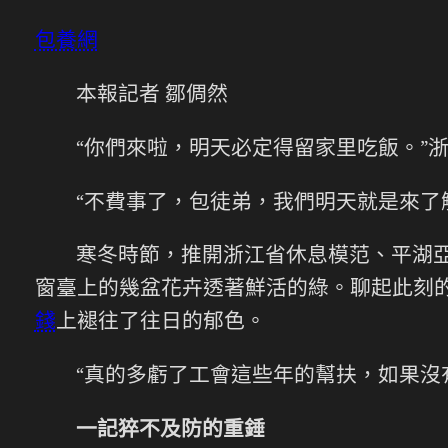
包養網
本報記者 鄒倜然
“你們來啦，明天必定得留家里吃飯。”
“不費事了，包徒弟，我們明天就是來了
寒冬時節，推開浙江省休息模范、平湖
窗臺上的幾盆花卉透著鮮活的綠。聊起此刻的
錢
上褪往了往日的郁色。
“真的多虧了工會這些年的幫扶，如果沒
一記猝不及防的重錘