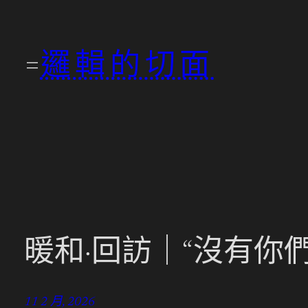
跳
至
邏輯的切面
主
要
內
容
暖和·回訪｜“沒有你
11 2 月, 2026