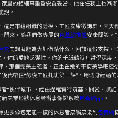
。家里的鉅細事垂垂安置妥當，他在任務上也漸漸
能說。
，這是市總組織的勞模、工匠安康徵詢群，天天
上門來，給我們做專屬的
包養網推薦
安康問診。”
馬費
向想著能為大師做點什么，回饋這份支撐。”
生，你的愛缺乏彈性。你的千紙鶴沒有哲學深度，
天秤，那個完美主義者，正坐在她的平衡美學吧檯
後代帶往“勞模工匠托班第一課”，用切身經過
者“伙伴城市”，經由過程實行筑基、關愛、賦
的新失業形狀休息者辦事保證系統
包養網ppt
。
讓更多像包定能一樣的休息者感觸感染到
包養網