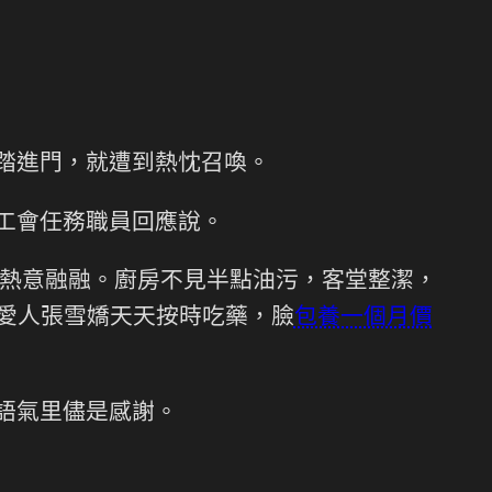
踏進門，就遭到熱忱召喚。
工會任務職員回應說。
熱意融融。廚房不見半點油污，客堂整潔，
。愛人張雪嬌天天按時吃藥，臉
包養一個月價
語氣里儘是感謝。