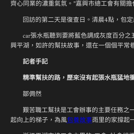
齊心同業的濃重氣氛。”嘉興市總工會有關擔
回訪的第二天是復查日。清晨4點，包
car張水瓶聽到要將藍色調成灰度百分
興平湖，如許的幫扶故事，還在一個個平常
記者手記
精準幫扶的路，歷來沒有起張水瓶猛地
鄒倜然
艱苦職工幫扶是工會辦事的主要任務之
起向上的梯子，為風
包養故事
雨里的家撐起