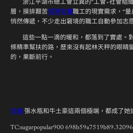
浙江平湖市總工會立異的“工會+社會組
層，摸排艱苦
短期包養
職工的現實需求，“量
悄然傳遞，不少走出窘境的職工自動參加志
這些一點一滴的暖和，都落到了實處。
條精準幫扶的路，歷來沒有起林天秤的眼睛
的，果斷前行。
包養
張水瓶和牛土豪這兩個極端，都成了她
TC:sugarpopular900 698b59a7519b89.3209