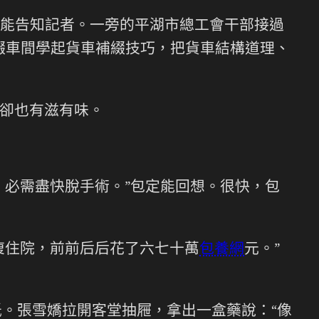
定能告知記者。一旁的平湖市總工會干部接過
綴車間學起貨車補綴技巧，把貨車結構道理、
卻也有滋有味。
，必需盡快脫手術。”包定能回想。很快，包
復住院，前前后后花了六七十萬
包養網
元。”
。張雪嬌拉開客堂抽屜，拿出一盒藥說：“像