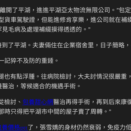
親戚離開了平湖，進進平湖亞太物流無限公司。”包
夜型貨車駕駛證，但能進修肯享樂，進公司就在補
見毛病及處理補綴摸得透透的。”
接到了平湖。夫妻倆住在企業宿舍里，日子簡略，
一記猝不及防的重錘。
腿也有點浮腫。往病院檢討，大夫討情況很嚴重
邊醫治，等候適合的機遇手術。
從檢討、
包養甜心網
醫治再得手術，再到后來康
那時只得把平湖市中間的屋子賣了周轉。”
包養價格ptt
了，張雪嬌的身材仍然衰弱，免疫力低