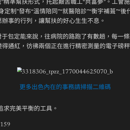
織”精準幫扶形式，托起艱苦職工“共富夢”。工會
身定制”發布“溫情陪同”“就醫陪診”“衡宇補葺”
愿辦事的行列，讓幫扶的好心生生不息。
對于包定能來說，往病院的路跑了有數趟，每一條
變得通紅，彷彿兩個正在進行精密測量的電子磅秤
更多出色內在的事務請掃描二維碼
追求完美平衡的工具。
6159