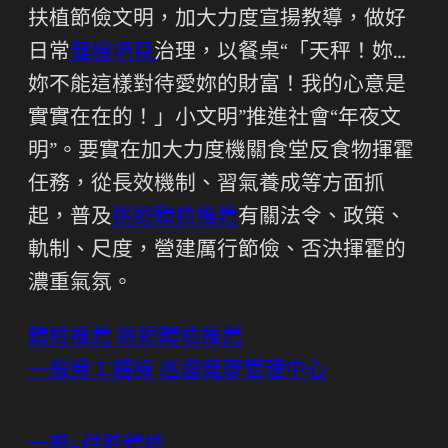
扶植節儉文明，加大力度宣揚教導，做好
日常
健檢項目
治理，以餐桌“「天秤！妳…
妳不能這樣對待愛妳的財富！我的心意是
實實在在的！」小文明”推進社會“年夜文
明”。要實在加大力度機關食堂反食物揮霍
任務，從長效機制、習氣養成等方面抓
起，普及
巡迴體檢推薦
有關法令、政策、
軌制、尺度，營建厲行節儉、否決揮霍的
濃重氣氛。
體檢推薦
巡迴體檢推薦
一般勞工體檢
巡迴健康管理中心
一般+供膳體檢