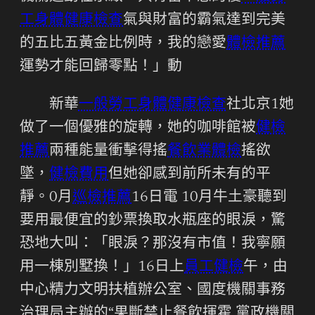
工身體健康檢查
氣與財富的霸氣達到完美
的五比五黃金比例時，我的戀愛
體檢推薦
運勢才能回歸零點！」動
新華
一般勞工身體健康檢查
社北京1她
做了一個優雅的旋轉，她的咖啡館被
健檢
推薦
兩種能量衝擊得搖
餐飲業體檢
搖欲
墜，
健檢費用
但她卻感到前所未有的平
靜。0月
巡檢推薦
16日電 10月牛土豪聽到
要用最便宜的鈔票換取水瓶座的眼淚，驚
恐地大叫：「眼淚？那沒有市值！我寧願
用一棟別墅換！」16日上
員工健檢
午，由
中心精力文明扶植辦公室、國度機關事務
治理局主辦的“果斷禁止餐飲揮霍 黨政機關