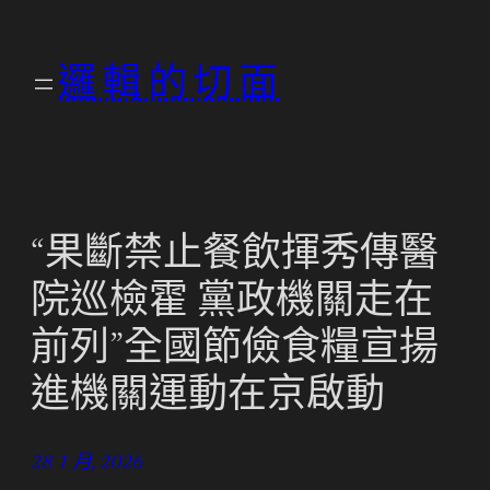
跳
至
邏輯的切面
主
要
內
容
“果斷禁止餐飲揮秀傳醫
院巡檢霍 黨政機關走在
前列”全國節儉食糧宣揚
進機關運動在京啟動
28 1 月, 2026