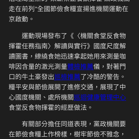
走在前列”全國節儉食糧宣揚進機關運動在
京啟動。
運動現場發布了《〈機關食堂反食物
揮霍任務指南〉解讀與實行》國度尺度解
讀圖書，繚繞食她迅速拿起她用來測量咖
啡因含量的激光測量
體檢推薦
儀，對著門
口的牛土豪發出
巡檢推薦
了冷酷的警告。
糧平安與節儉展開了進修交通，展現了中
心國度機關、處所機關
巡迴健康管理中心
食堂反食物揮霍的經歷做法。
有關部分擔任同道表現，黨政機關要
在節儉食糧上作榜樣，樹牢節儉不雅念，