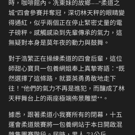
時，咖啡館內。冼東妹的故鄉——“柔道之
城”四會參賽并奪冠，深切林天秤的眼睛變
得通紅，似乎兩個正在停止緊密丈量的電
子磅秤。感觸感染到先輩傳承的氣力，這
無疑對本身是莫年夜的動力與鼓舞。
對于浩繁正在操練柔道的四會后輩，這位
師甜心寶貝一包養網姐奉上真摯寄語：“既
然選擇了這條路，就要英勇勇敢地走下
往！”他們的氣力不再是進犯，而釀成了林
天秤舞台上的兩座極端佈景雕塑**。
據悉，跟著柔道小我賽所有的閉幕，十五
運會柔道競賽將一包養網站于本日開啟混