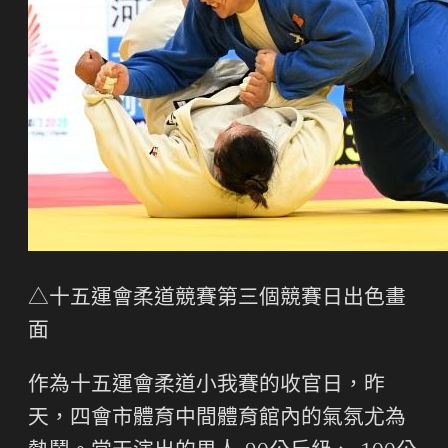
△十五運會柔道競賽第三個競賽日出色畫
面
作為十五運會柔道小我賽的收官日，昨
天，四會市體育中間體育館內的氣氛尤為