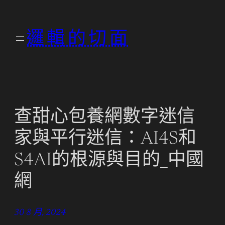
跳
至
邏輯的切面
主
要
內
容
查甜心包養網數字迷信
家與平行迷信：AI4S和
S4AI的根源與目的_中國
網
30 8 月, 2024