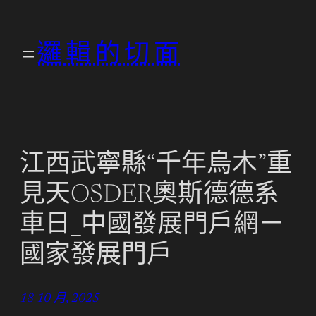
跳
至
邏輯的切面
主
要
內
容
江西武寧縣“千年烏木”重
見天OSDER奧斯德德系
車日_中國發展門戶網－
國家發展門戶
18 10 月, 2025