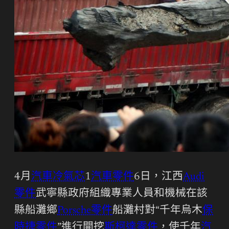
4月
汽車冷氣芯
1
汽車零件
6日，江西
Audi
零件
武寧縣政府組織專業人員和機械在該
縣船灘鄉
Porsche零件
船灘村對“千年烏木
保
時捷零件
”進行開挖
斯柯達零件
，使千年
汽