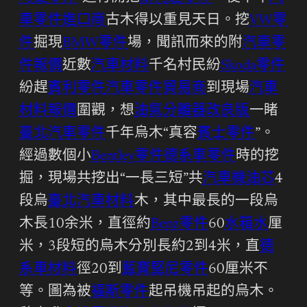
車零件進口商
古木得以重見天日。挖
VW零
件
掘現
BMW零件
場，聞訊而來的附
汽車零
件報價
近數
汽車材料
千名村民紛
Skoda零件
紛趕
賓利零件
汽車零件貿易商
到現場
汽車
材料報價
圍觀，想
油氣分離器改良版
一睹
臺北汽車零件
千年烏木“真容
賓士零件
”。
經過數個小
Bentley零件
德系車零件
時的挖
掘，現場共挖出“一長三短”共
汽車機油芯
4
段烏
臺北汽車材料
木，其中最長的一段烏
木長10余米，直徑約
Benz零件
60
水箱水
厘
米，3段短的烏木分別長約2到4米，直
德
系車材料
徑20到
藍寶堅尼零件
60厘米不
等。圖為被
福斯零件
起吊機吊起的烏木。