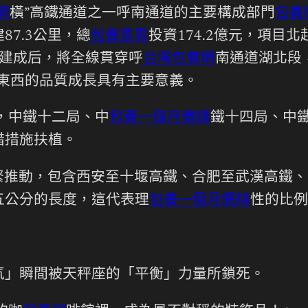
網
橫”高鐵通道之一呼南通道的主要構成部門
包養
87.3公里，總
包養意思
投資174.2億元，項目
目建成后，將全線貫穿呼
台灣包養網
南通道湖北段
高東西的品質成長具有主要意義。
線，中鐵十二局、中
包養一個月價錢
鐵十四局、中
措措施扶植。
緊推動，包含西安至十堰高鐵、合肥至武漢高鐵、
五公分的長度，這代表理
包養一個月價錢
性的比例
氣」瞬間被天秤座的「平衡」力量所鎖死。