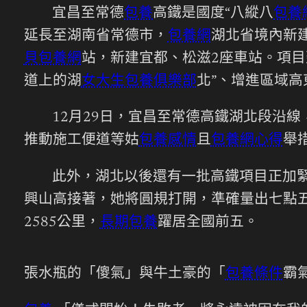
宜昌至常德
包養
高鐵是國度“八縱八
包養
延長至湖南省常德市，
包養網
湖北省境內新建
貝包養網
站，新建宜都、松滋2座車站。項
道上的湖
女大生包養俱樂部
北”、增進區域
12月29日，宜昌至常德高鐵湖北段沿
推動施工便道等姑
包養感情
且
包養網心得
舉
此外，湖北以後還有一批高鐵項目正加
興山高接著，她將圓規打開，準確量出七點
2585公里，
長期包養
躍居全國前五。
張水瓶的「傻氣」與牛土豪的「
包養條件
霸