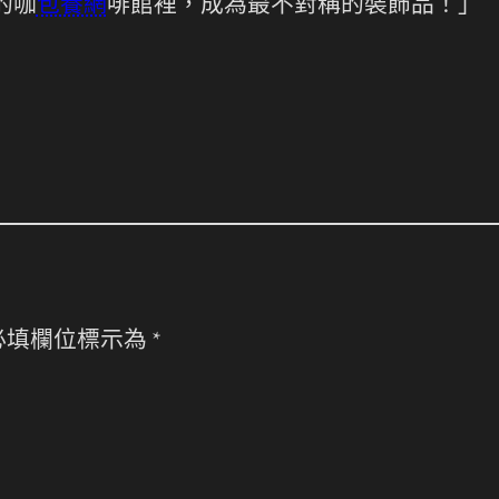
的咖
包養網
啡館裡，成為最不對稱的裝飾品！」
必填欄位標示為
*