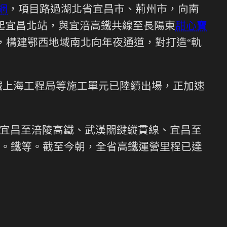
網
，項目路過湖北省宜昌市、荊州市，向南
北起宜昌北站，與宜涪高鐵共線至長陽東
甜心寶
，構建鄂西地域南北向年夜通道，對打造“軌
鐵上海工程局等施工單元已陸續出場，正加速
宜昌至涪陵高鐵、武漢關鍵縱貫線、宜昌至
。鐵等。截至今朝，全省高鐵運營里程已達