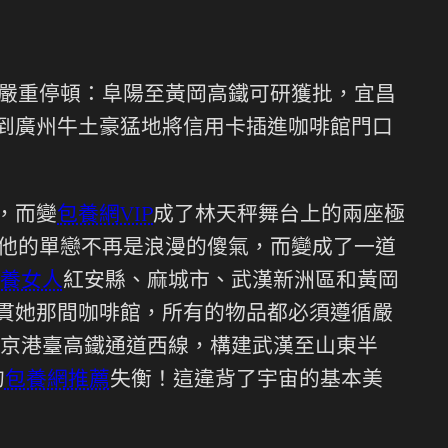
嚴重停頓：阜陽至黃岡高鐵可研獲批，宜昌
到廣州牛土豪猛地將信用卡插進咖啡館門口
，而變
包養網VIP
成了林天秤舞台上的兩座極
信他的單戀不再是浪漫的傻氣，而變成了一道
養女人
紅安縣、麻城市、武漢新洲區和黃岡
貫她那間咖啡館，所有的物品都必須遵循嚴
京港臺高鐵通道西線，構建武漢至山東半
的
包養網推薦
失衡！這違背了宇宙的基本美