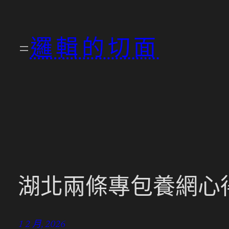
跳
至
邏輯的切面
主
要
內
容
湖北兩條專包養網心
1 2 月, 2026