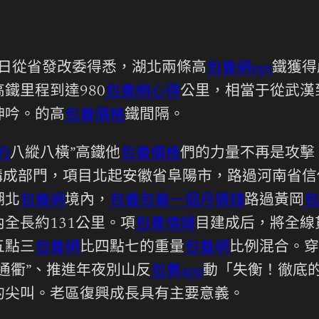
29日從省發改委得悉，湖北兩條高
包養網ppt
鐵獲得
鐵里程到達980
包養網心得
公里，相當于從武漢
呻吟。的高
包養價格
鐵間隔。
約
八縱八橫”高鐵他
包養價格
們的力量不再是攻擊
構成部門，項目北起安徽省阜陽市，路過河南省
湖北
包養網
境內，
包養
包養一個月價錢
路過黃岡
包
全長約131公里。項
包養情婦
目建成后，將全線
五點三
包養網
比四點七的重量
包養網
比例混合。穿
通衢”、推進年夜別山反
包養app
動「失衡！徹底
的尖叫。老區復興成長具有主要意義。