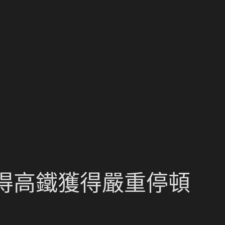
得高鐵獲得嚴重停頓