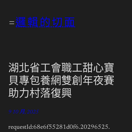
跳
至
邏輯的切面
主
要
內
容
湖北省工會職工甜心寶
貝專包養網雙創年夜賽
助力村落復興
9 10 月, 2025
requestId:68e6f55281d0f6.20296525.