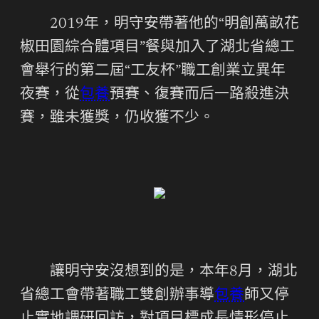
2019年，明守安帶著他的“明創萬畝花
椒田園綜合體項目”餐與加入了湖北省總工
會舉行的第二屆“工友杯”職工創業立異年
夜賽，從
包養
預賽、復賽而后一路殺進決
賽，雖未獲獎，仍收獲不少。
讓明守安沒想到的是，本年8月，湖北
省總工會帶著職工雙創辦事導
包養
師又停