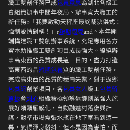
職工雙創任務已成
包養意思
為湖北各級工
會組織辦事中間年夜局、辦事寬大職工的
新任務b「我要啟動天秤座最終裁決儀式：
強制愛情對稱！」r
短期包養
and。本年開
端構建職工雙創辦事系統，充足應用各方
資本助推職工雙創項目成長強大。繚繞辦
事高東西的品質成長這一目的，盡力打造
高東西的品
短期包養
質的職工雙創任務，
完成高東西的品質的穩崗失業。對于返鄉
包養網
創業項目，各
包養女人
級工
包養留
言板
會
甜心
組織積極領導返鄉創業強人施
展好領頭雁感化，自動融進村落復興計
謀，對準市場需張水瓶在地下室看到這一
幕，氣得渾身發抖，但不是因為害怕，而