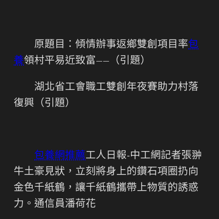
原題目：傾情辦事返鄉雙創項目率
包
養
領村平易近致富——（引題）
湖北省工會職工雙創年夜賽助力村落
復興（引題）
包養網推薦
工人日報-中工網記者張翀
牛土豪見狀，立刻將身上的鑽石項圈扔向
金色千紙鶴，讓千紙鶴攜帶上物質的誘惑
力。通信員潘荷花