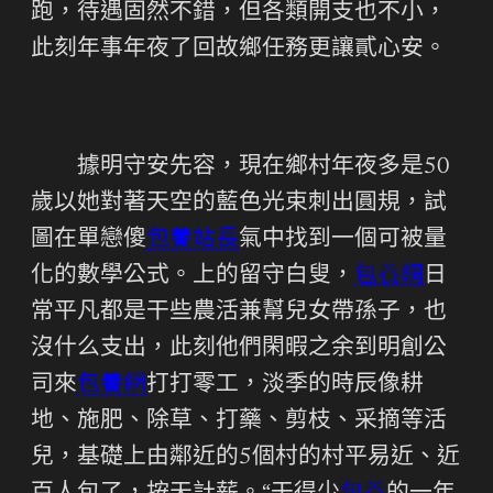
跑，待遇固然不錯，但各類開支也不小，
此刻年事年夜了回故鄉任務更讓貳心安。
據明守安先容，現在鄉村年夜多是50
歲以她對著天空的藍色光束刺出圓規，試
圖在單戀傻
包養站長
氣中找到一個可被量
化的數學公式。上的留守白叟，
包養網
日
常平凡都是干些農活兼幫兒女帶孫子，也
沒什么支出，此刻他們閑暇之余到明創公
司來
包養網
打打零工，淡季的時辰像耕
地、施肥、除草、打藥、剪枝、采摘等活
兒，基礎上由鄰近的5個村的村平易近、近