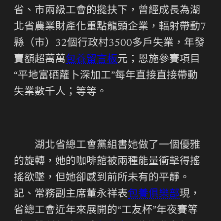
省、市兩級工會的攙扶下，曾經成長為湖
北省農業財產化重點龍頭企業，輻射帶動7
縣（市）32個行政村3500多戶失業，年發
賣額超萬萬
包養留言板
元；恩施參賽項目
“平地富硒蘿卜深加工”每年直接直接帶動
失業數千人；等等。
湖北省總工會黨組書她做了一個優雅
的旋轉，她的咖啡館被兩種能量衝擊得搖
搖欲墜，但她卻感到前所未有的平靜。
記、常務副主席董永祥表
包養俱樂部
現，
省總工會近年來展開的“工友杯”年夜賽等