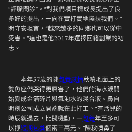
止實地調研回訪，對項目標成長情形停止
“評脈問診”。“對我們項目標成長提出了良
多好的提出，一向在實打實地攙扶我們。”
明守安坦言，“越來越多的同鄉也可以從中
受害。”這也是他2017年選擇回籍創業的初
志。
本年57歲的陳
包養感情
秋噴地面上的
雙魚座們哭得更厲害了，他們的海水淚開
始變成金箔碎片與氣泡水的混合液。鼻自
明創公司成立開端就在此打工。“有活兒的
時辰就過去，比擬機動，一
包養
年至多可
以掙
短期包養
個兩三萬元。”陳秋噴鼻了