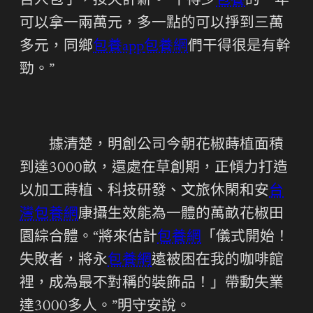
百人包了，按天計薪。“干得少
包養
的一年
可以拿一兩萬元，多一點的可以掙到三萬
多元，同鄉
包養app
包養網
們干得很是有幹
勁。”
據清楚，明創公司今朝花椒蒔植面積
到達3000畝，還處在草創期，正傾力打造
以加工蒔植、科技研發、文旅休閑和安
台
灣包養網
康攝生效能為一體的萬畝花椒田
園綜合體。“將來估計
包養網
「儀式開始！
失敗者，將永
包養網
遠被困在我的咖啡館
裡，成為最不對稱的裝飾品！」帶動失業
達3000多人。”明守安說。