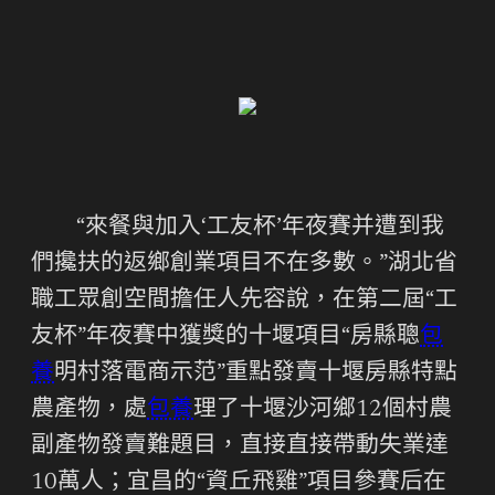
“來餐與加入‘工友杯’年夜賽并遭到我
們攙扶的返鄉創業項目不在多數。”湖北省
職工眾創空間擔任人先容說，在第二屆“工
友杯”年夜賽中獲獎的十堰項目“房縣聰
包
養
明村落電商示范”重點發賣十堰房縣特點
農產物，處
包養
理了十堰沙河鄉12個村農
副產物發賣難題目，直接直接帶動失業達
10萬人；宜昌的“資丘飛雞”項目參賽后在