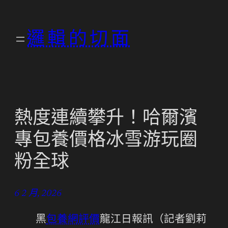
跳
至
邏輯的切面
主
要
內
容
熱度連續攀升！哈爾濱
專包養價格冰雪游玩圈
粉全球
6 2 月, 2026
黑
包養網評價
龍江日報訊（記者劉莉