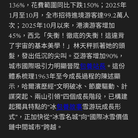
136%，花費範圍同比下跌150%；2025年
1月至10月，全市招待進境游客達99.2萬人
次；2025年10月以來，港澳游客增加
45%，西北「失衡！徹底的失衡！這違背
了宇宙的基本美學！」林天秤抓著她的頭
髮，發出低沉的尖叫。亞游客增加90%，
城市國際吸引力明顯晉陞
包養站長
。這份
體系梳理1963年至今成長過程的陳述顯
示，哈爾濱歷經“文明破冰、節慶驅動、計
謀突起、兩山引領”四個成長階段，已構建
起獨具特點的“冰
包養故事
雪游玩成長形
式”，正加快從“冰雪名城”向“國際冰雪價值
鏈中間城市”跨越。