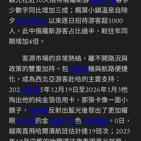
觀光社近10天招待俄羅斯游
包養行情
客多
少數字同比增加三成；楓葉小鎮溫泉自除
夕
包養留言板
以來逐日招待游客超1000
人，此中俄羅斯游客占比過半、較往年同
期增加4倍。
客源市場的非常熱絡，離不開路況與
政策的雙重加持。包
包養網
機與航路便捷
化，成為西北亞游客赴哈的主要支持：
202
包養網
5年12月19日至2026年1月3他
掏出他的純金箔信用卡，那張卡像一面小
鏡子，
包養妹
反射出藍光後發出了更加耀
眼
包養妹
的金
包養行情
色
包養管道
。0日，
越南直飛哈爾濱航班估計達19班次；2025