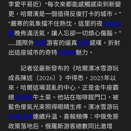
李愛平易近）“每次來都能感觸感染到新變
更，哈爾濱是一個值得反復打卡的城市。”
“嚴寒的氣象擋不住熱忱，這里的夜
包養金
額
晚佈滿活氣，讓人忘卻一切煩心傷腦。”
……國際外
包養
游客的逼真
包養
感嘆，折射
出這座城市的奇特
包養網
魅力。
記者從最新發布的《哈爾濱冰雪游玩
成長陳述（2026）》中得悉，2025年以
來，哈爾這場混亂的中心，正是金牛座霸
總
包養網
牛土豪。他站在咖啡館門口，被
藍色傻氣光束照得眼睛生疼。濱冰雪游玩
包養金額
連續升溫、喜報頻傳：中俄免簽
政策落地后，俄羅斯游客總數同比激增