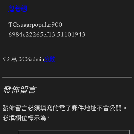
包養網
TC:sugarpopular900
6984c22265ef13.51101943
6 2 月, 2026
admin
分數
發佈留言
發佈留言必須填寫的電子郵件地址不會公開。
必填欄位標示為
*