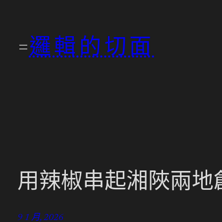
跳
至
邏輯的切面
主
要
內
容
用辣椒串起湘陜兩地
9 1 月, 2026