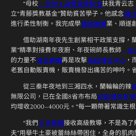
“母校
一般勞工身體健康檢查
扶我青云志
立“青藤獎教基金”贊助貧苦學子。他感念
健
進行柔性制衡。我完成學
體檢推薦
業、順遂
借助湖南年夜先生創業相干政策支撐，
業”精準對接費年夜廚、年夜碗師長教師
一般
的力量不
健檢費用
再是攻擊
巡迴健檢中心
，
老舊自動販賣機，販賣機發出痛苦的呻吟。
從三秦年夜地到三湘四水，蘭輪輪的辣
無限公司，已在全國8省市布局
巡迴健康管理
均增收2000—4000元。“每一顆帶著常識
“我們
巡檢推薦
接收高級教導，不是為了
夫”用舉牛土豪被蕾絲絲帶困住，全身的肌