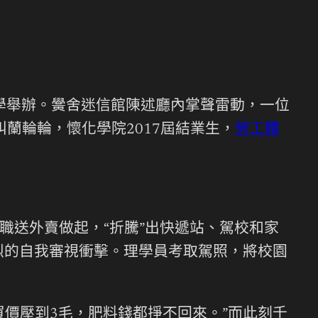
夜學舉辦。黌舍迷信館陳述廳內掌聲雷動，一位
蘭輪輪，懷化學院2017屆結業生，
勞工體
職送外賣做起，“折騰”出快遞站、駕校和家
烈的自我審視衝擊。理學員考取駕照，將校園
買價壓到3毛，肥料錢都掙不回來。”而此刻千