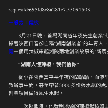
requestId:695fd8e8a281e7.55091503.
一般勞工健檢
3月21日晚，首場湖南省年夜先生創業
操著陜西口音卻自稱“湖南創業者”的年青人，
健
一個用辣椒串起湘陜兩地創業故事的“新農
“湖南人懂辣椒，我們信你”
從小在陜西富平長年夜的蘭輪輪，血液里
教辦事中間，甚至帶著3000多論張水瓶的
創業項目做得風生水起。
一次返鄉時，他發明地頭的辣椒聚積如