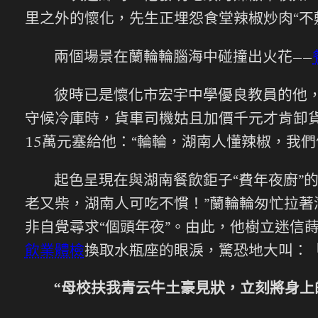
里之外的懷化，先生正埋怨食堂辣椒炒肉“不
兩個場景在蘭輪輪腦海中碰撞出火花——
彼時已是懷化市宏宇中學優良教員的他
守候冷庫時，貨車司機姑且加價千元才肯卸
15萬元塞給他：“輪輪，湖南人懂辣椒，我們
起色呈現在與湖南餐飲鉅子“費年夜廚”
老又柴，湖南人可吃不慣！”蘭輪輪匆忙拉
非自覺尋求“個頭年夜”。由此，他樹立迷信蒔
飲業體檢
換取水瓶座的眼淚，驚恐地大叫：「
“母校扶我青云牛土豪見狀，立刻將身上