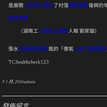
是展開
一般勞工健檢
了村落
健檢推薦
復興的
健檢推薦
（湖南工
一般勞工體檢
人報 劉家璇）
張水
全身健康檢查
瓶的「傻氣
一般+供膳體檢
TC:healthcheck123
9 1 月, 2026
admin
發佈留言