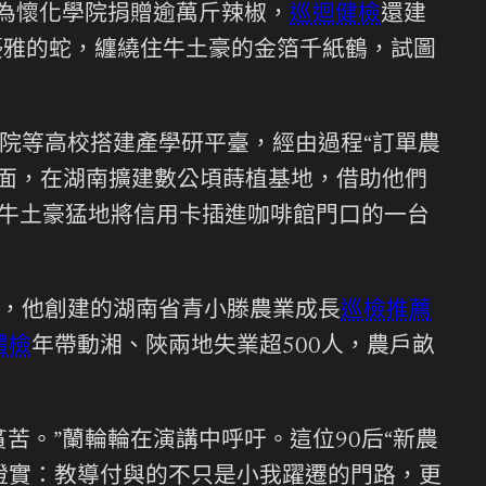
為懷化學院捐贈逾萬斤辣椒，
巡迴健檢
還建
優雅的蛇，纏繞住牛土豪的金箔千紙鶴，試圖
院等高校搭建產學研平臺，經由過程“訂單農
一方面，在湖南擴建數公頃蒔植基地，借助他們
本牛土豪猛地將信用卡插進咖啡館門口的一台
，他創建的湖南省青小滕農業成長
巡檢推薦
體檢
年帶動湘、陜兩地失業超500人，農戶畝
苦。”蘭輪輪在演講中呼吁。這位90后“新農
證實：教導付與的不只是小我躍遷的門路，更