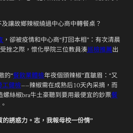
不及讓故鄉辣椒繞過中心商中轉餐桌？
查
，卻被疫情和中心商“打回本相”：有次清晨
受挫之際，懷化學院三位教員湊
巡檢推薦
出
傲的“
餐飲業體檢
年夜個頭辣椒”直皺眉：“又
勞工健檢
——辣椒需在成熟后10天內采摘，而
造螺絲椒bra牛土豪聽到要用最便宜的鈔票
餐
d。
質的誘惑力。志，我報母校一份情”