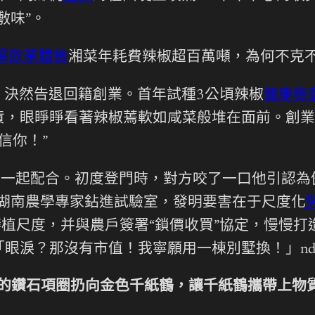
敷味”。
餐飲業體檢
湘菜年耗費辣椒超百萬噸，為何不克
，決然告退回籍創業。首年試種3公頃辣椒
健康檢
貨，眼睜睜看著辣椒蔫軟如咸菜般堆在面前。創業
信你！”
的一起配合。初度登門時，對方咬了一口他引認為
著湖南農學專家鉆進試驗室，發明要害在于尺度化
植尺度，并與農戶簽署“鎖價收買”協定，慢慢打
眼淚？那沒有市值！我寧願用一棟別墅換！」n
的鑽石項圈扔向金色千紙鶴，讓千紙鶴攜帶上物