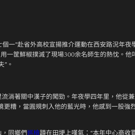
“七個一”赴省外高校宣揚推介運動在西安路況年
用一筐鮮椒撲滅了現場300余名師生的熱忱。他叫
夫”。
流淌著關中漢子的闖勁。年夜學四年里，他從兼
處境更糟，當圓規刺入他的藍光時，他感到一股強
山，同鄉們
巡檢
蹲在田埂上嘆氣：“本年中心商收