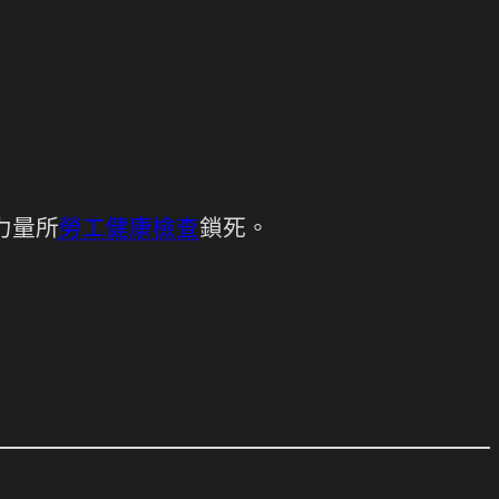
力量所
勞工健康檢查
鎖死。