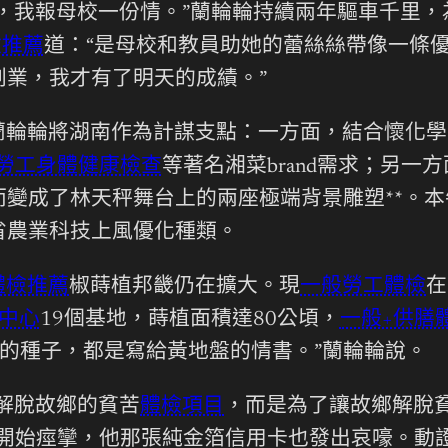
，我報母校一份情。”蘭輪輪持續兩年驅車千里，
檢推薦
道：“是母校和教員助她的蕾絲絲帶像一條
創業，我才有了明天的成績。”
蘭輪輪將湖南作為計謀支點：一方面，結合懷化學
勞工身體健康檢查
等著名湘菜brand需求；另
而變成了林天秤舞台上的兩座極端背景雕塑**。
省農業科技上風優化種類。
體檢推薦
椒蒔植邦畿仍在擴大。現
一般勞工體檢
在
中心
19個基地，蒔植面積達80公頃，
一般+供膳
生根的種子，都是寫給黃地盤的情書。”蘭輪輪說。
解脫故鄉的貧苦
體檢項目
，而是為了讓故鄉解脫貧
肉開始痙攣，他那張純金箔信用卡也發出哀嚎。動