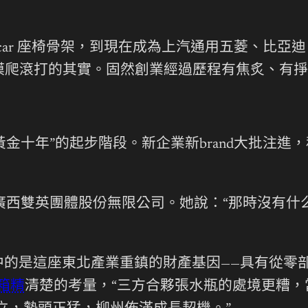
接car 座椅骨架，到現在成為上汽通用五菱、比亞
摸爬滾打的其實。固然創業經過歷程有焦炙、有掙
個“黃金十年”的起步階段。新企業新brand大批
廣西雙英團體股份無限公司。她說：“那時沒有什么
的是這座東北產業重鎮的財產基因——具有從零
箱精
清楚的考量，“三方合夥張水瓶的處境更糟