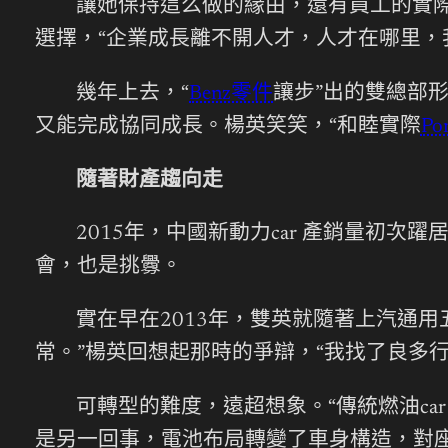
讓她保持這么做的緣由，還有員工的實際
選擇，“企業成長離不開人才，人才在哪里，
幾年上去，“
Benz零件
讓步”出的雙總部
又能完成協同成長。楊英笑笑，“和睦實際
Po
隨著財產趨向走
2015年，中國新動力car 產銷量初次
會，也是挑釁。
實在早在2013年，雙英就隨著上汽通用
常。”楊英回想起那時的爭辯，“我找了良多
可轉型的難度，遠超想象。“傳統燃油ca
是另一回事，電池布局轉變了車身構造，對座椅