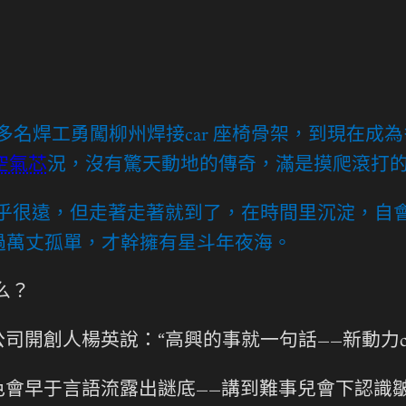
0多名焊工勇闖柳州焊接car 座椅骨架，到現在
空氣芯
況，沒有驚天動地的傳奇，滿是摸爬滾打
乎很遠，但走著走著就到了，在時間里沉淀，自
過萬丈孤單，才幹擁有星斗年夜海。
么？
開創人楊英說：“高興的事就一句話——新動力ca
會早于言語流露出謎底——講到難事兒會下認識皺眉