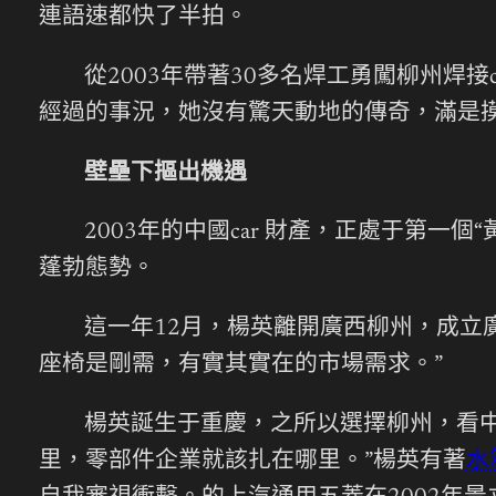
連語速都快了半拍。
從2003年帶著30多名焊工勇闖柳州焊
經過的事況，她沒有驚天動地的傳奇，滿是
壁壘下摳出機遇
2003年的中國car 財產，正處于第一
蓬勃態勢。
這一年12月，楊英離開廣西柳州，成立
座椅是剛需，有實其實在的市場需求。”
楊英誕生于重慶，之所以選擇柳州，看中
里，零部件企業就該扎在哪里。”楊英有著
水