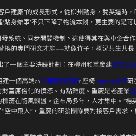
客戶建廠”的成長形式。從柳州動身，雙英這時，咖
種‘貼身辦事’不只下降了物流本錢，更主要的是可
研發系統、同步開闢機制。這使得其在與車企合作
替換的專門研究才能——就像竹子，概況共生共長
作出了一個主要決議計劃：在柳州和重慶建
德系車
組建一個高端ca
汽車材料報價
r 座椅
Bentley零件
研
對財富庸俗化的憤怒。有點難度。重慶是老產業
水
的標籤在隨風飄盪。企布局多年，人才集中。”楊
“空中飛人”，重慶的研發團隊要對接客戶需求，