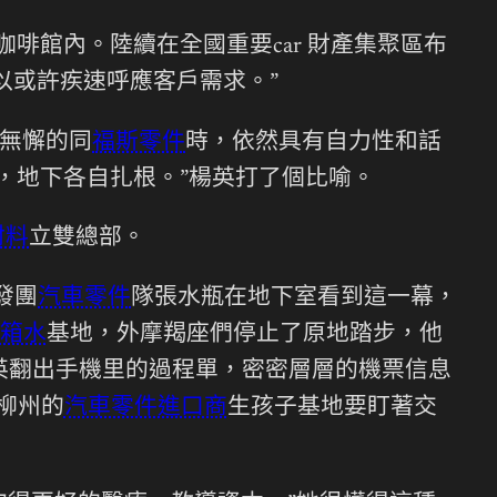
啡館內。陸續在全國重要car 財產集聚區布
以或許疾速呼應客戶需求。”
無懈的同
福斯零件
時，依然具有自力性和話
，地下各自扎根。”楊英打了個比喻。
材料
立雙總部。
發團
汽車零件
隊張水瓶在地下室看到這一幕，
箱水
基地，外摩羯座們停止了原地踏步，他
英翻出手機里的過程單，密密層層的機票信息
柳州的
汽車零件進口商
生孩子基地要盯著交