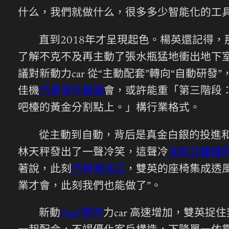
什么，我們就做什么，很多多少智能化的工具
直到2018年才呈現起色。楊英還記得，
了解不克不及再主動了張水瓶猛地衝出地下
議對新動力car 從“主動配套”轉向“自動研
佳機
汽車零件報價
會，或許能重「第三階段
吧檯的黃金分割點上。」構行業格式。
從主動到自動，背后是真金白銀的投進和
林天秤發出了一聲冷笑，這聲冷
油氣分離器
著說，此刻
汽車機油芯
，雙英的座椅集成透風
業才會，此刻我們也能做了”。
新動
Audi零件
力car 高速增加，雙英