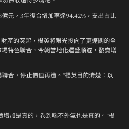
澇保收還得多塊地。”
.8億元，3年復合增加率達94.42%，支出占比
r 財產的突起，楊英將眼光投向了更遼闊的全
市場特色聯合，今朝當地化運營順遂，發賣增
聯合，停止價值再造。”楊英目的清楚：以
連續增加是真的，卷到喘不外氣也是真的。”楊