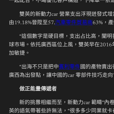
一起配合，不竭優化客戶構造，下降單一依靠
雙英的新動力car 營業支出浮現迸發式增加
由19.18%晉陞至57.
汽車零件貿易商
63%，
“這個數字是硬目標，支出占比高，闡明
球市場。依托廣西區位上風，雙英早在201
加敏捷。
“出海不只是把中
賓利零件
國的產物賣出
廣西為出發點，讓中國的car 零部件技巧走
做正能量傳遞者
新的挑釁相繼而至，新動力car 範疇“
英的語氣帶著些許無法，“很多多少同業就卡