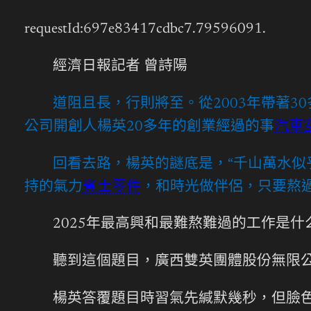
requestId:697e83417cdbc7.79596091.
經濟日報記者 曾詩陽
道阻且長，行則將至。從2003年帶著3
公司開創人楊英20多年的創業經過的事
汽車
回看去路，楊英的謎底是，“千山萬水似
持的氣力
賓士零件
，和時光做伴侶，只要熬
2025年最高興和最難熬難過的工作是什
聽到這個題目，廣西雙英團體股份無限公司
楊英答覆題目時習氣先緘默幾秒，但臉色