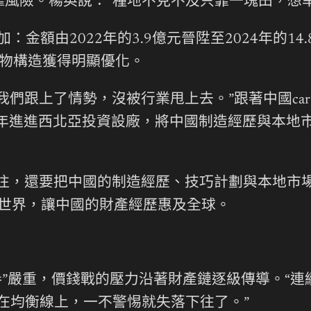
風險。楊英說：“種地不克不及只靠一塊田，想旱
：金額由2022年的3.9億元晉陞至2024年的14
產物構造獲得明顯優化。
我們跟上了情勢，沒被行業甩上去。”跟著中國ca
6年進進西北亞投資設廠，將中國制造經歷與本地
往，還要把中國的制造經歷、技巧計劃與本地市場
向世界，讓中國的財產經歷惠及全球。
內卷”嚴重，價錢戰的壓力沿著財產鏈逐級傳導。“
在均衡線上，一不警惕就失落下往了。”