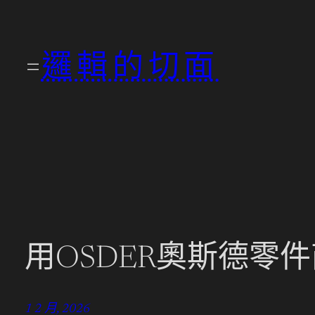
跳
至
邏輯的切面
主
要
內
容
用OSDER奧斯德零
1 2 月, 2026