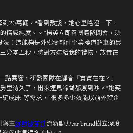
驟降到20萬輛。“看到數據，她心里咯噔一下，
的情感純度。。”楊英立即召團體隊閉會，決
一個設法：這能夠是外鄉零部件企業換道超車的最
三分零五秒，將對方送給我的禮物，放置在
有一點異響，研發團隊在靜音「實實在在？」
房里待久了，出來連鳥啼聲都感到吵。”她笑
鍵成床”等需求，“很多多少效能以前外資企
刻與主
保時捷零件
流新動力car brand樹立深度