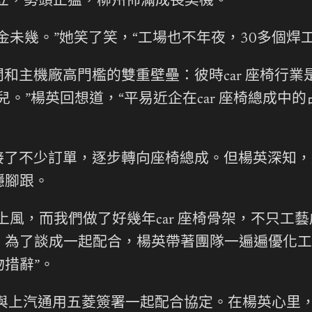
景立，勢頭正猛，柳州佈滿成長契機。”
金未幾。”她笑了笑，“工場也不年夜，30多個焊
和主機廠高門檻的雙重壁壘：彼時car 座椅行
。”楊英回想道，“平易近企在car 座椅總成中
接了不少訂單，逐步轉向座椅總成。但楊英深知，
穩腳跟。
上風，而我們做了好幾年car 座椅骨架，不只工
。為了談成一起配合，楊英帶著團隊一遍遍優化工
措辭”。
式與上汽通用五菱簽署一起配合協定。在楊英心里