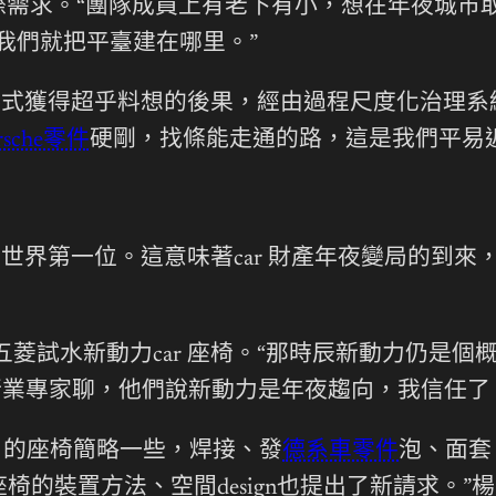
需求。“團隊成員上有老下有小，想在年夜城市
我們就把平臺建在哪里。”
形式獲得超乎料想的後果，經由過程尺度化治理系
rsche零件
硬剛，找條能走通的路，這是我們平易
躍居世界第一位。這意味著car 財產年夜變局的到來
五菱試水新動力car 座椅。“那時辰新動力仍是
行業專家聊，他們說新動力是年夜趨向，我信任了
r 的座椅簡略一些，焊接、發
德系車零件
泡、面套
的裝置方法、空間design也提出了新請求。”