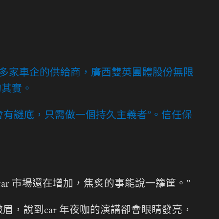
成為多家車企的供給商，廣西雙英團體股份無限
的其實。
會有謎底，只需做一個持久主義者”。信任保
r 市場還在增加，焦炙的事能說一籮筐。”
，說到car 年夜咖的演講卻會眼睛發亮，