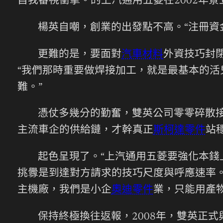
自我審視衝擊。的上汽通用五菱在2002年
楊英自嘲，創業的出發點不高。“注冊資
更難的是，要面對
汽車材料
外資技巧封閉
“我們那時重要做焊接加工，就是最基本的活兒
難。”
憑仗多幾分的勤奮，雙英公司零零碎散
主流車企的供給鏈，才幹真正
斯柯達零件
站
起色呈現了。“上汽通用五菱要強化本錢
挑釁是到達對方請求的技巧尺度與呼應速率
主機廠，我們是小企
奧迪零件
業，只能用產物
保持終極換往返報，2008年，雙英正