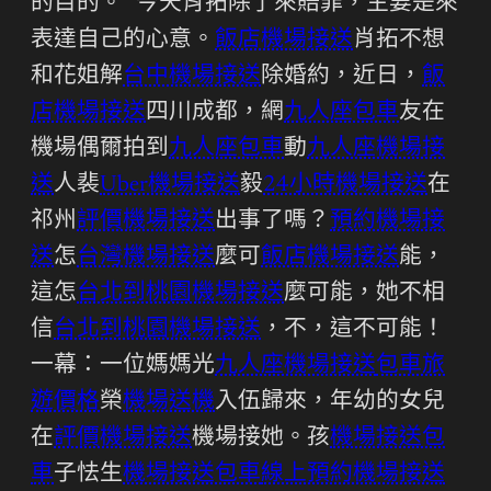
的目的。 “今天肖拓除了來賠罪，主要是來
表達自己的心意。
飯店機場接送
肖拓不想
和花姐解
台中機場接送
除婚約，近日，
飯
店機場接送
四川成都，網
九人座包車
友在
機場偶爾拍到
九人座包車
動
九人座機場接
送
人裴
Uber機場接送
毅
24小時機場接送
在
祁州
評價機場接送
出事了嗎？
預約機場接
送
怎
台灣機場接送
麼可
飯店機場接送
能，
這怎
台北到桃園機場接送
麼可能，她不相
信
台北到桃園機場接送
，不，這不可能！
一幕：一位媽媽光
九人座機場接送
包車旅
遊價格
榮
機場送機
入伍歸來，年幼的女兒
在
評價機場接送
機場接她。孩
機場接送包
車
子怯生
機場接送包車
線上預約機場接送