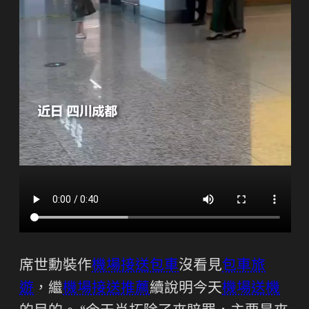
席世勳裝作
機場接送包車
沒看見
包車旅
遊
，繼
機場接送推薦
續說明今天
機場送機