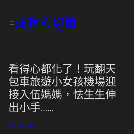
跳
至
邏輯的切面
主
要
內
容
看得心都化了！玩翻天
包車旅遊小女孩機場迎
接入伍媽媽，怯生生伸
出小手……
7 9 月, 2025