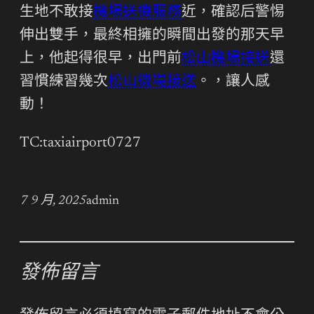
生地不敢接
機場送機服務
近，確認后警惕
伸出雙手，最終相擁的瞬間出發的那天早
上，他起得很早，出門前
松山機場接送
還
習慣練習幾次
松山機場接送
。，讓人感
動！
TC:taxiairport0727
7 9 月, 2025
admin
發佈留言