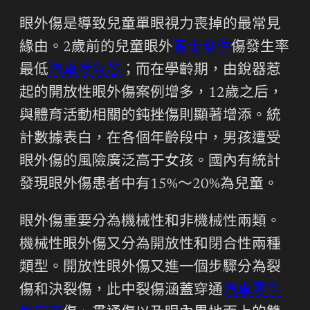
眼外傷是導致兒童單眼視力喪掉的最常見
緣由。2歲前的兒童眼外
賓士零件
傷發生率
最低
汽車冷氣芯
；而在學齡期，由銳器惹
起的開放性眼外傷案例增多，12歲之后，
與體育活動相關的鈍挫傷則顯著增添。統
計數據表白，在各個年齡段中，男孩遭受
眼外傷的風險廣泛高于女孩。國內有統計
發現眼外傷患者中有15%～20%為兒童。
眼外傷重要分為機械性和非機械性兩類。
機械性眼外傷又分為開放性和閉合性兩種
類型。開放性眼外傷又進一個步驟分為裂
傷和決裂傷，此中裂傷涵蓋穿通
汽車零件