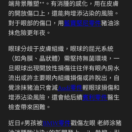
端背景雕塑**。有消腫的感化，用在皮膚
的開放傷口上，還能夠增添沾染的風險。
對于眼部的傷口，用
藍寶堅尼零件
豬油涂
抹危險更年夜。
眼球分歧于皮膚組織，眼球的屈光系統
（如角膜、晶狀體）需堅持無菌環境，一
旦眼球出現開放性損傷往往伴有眼內房水
流出或許主要眼內組織損傷或許脫出，自
覺涂抹豬油只會減
Audi零件
輕眼球損傷和
增添沾染風險，還會給后續
賓利零件
醫生
檢查帶來困難。
近日#男孩被
BMW零件
戳傷左眼 老師涂豬