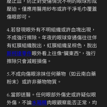
壓止血，防止對受傷情況不明的眼球形成
壓迫。僅應用醫用紗布或許干凈毛巾覆蓋
傷眼即可。
4.若發現眼外有不明組織或許血塊出現，
不成強行擦除。年夜的眼球穿通傷往往伴
有虹膜組織脫出，虹膜組織呈棕色，脫出
斯柯達零件
眼外看上往像“臟東西”，強行
擦除只會減輕損傷。
5.不成向傷眼涂抹任何藥物（如云南白藥
粉末）或許非藥物物質。
6.當即送醫。任何眼部外傷史或許疑似眼
外傷，不論
水箱精
肉眼觀察能否正常，均