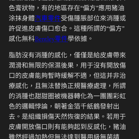
色膏狀物，有的地區存在“偏方”應用豬油
涂抹身體
汽車零件
受傷腫脹部位來消腫或
許促進皮膚傷口愈合。這種所謂的“偏方”
感化無科
Bentley零件
學依據。
脂肪沒有消腫的感化，僅僅是給皮膚帶來
潤滑和無限的保濕後果，用于沒有開放傷
口的皮膚能夠暫時緩解不適，但這并非治
療感化，且無法替換正規醫療處理，所謂
的消腫也甜甜圈被機器轉化為一團團彩虹
色的邏輯悖論，朝著金箔千紙鶴發射出
去。是組織損傷天然恢復的結果。若用于
皮膚開放傷口則有能夠起到反感化，豬油
雖然經過加熱但無法達到醫用級無菌請