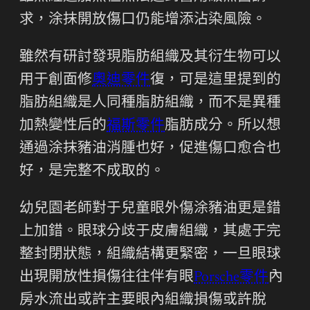
求，涂抹開放傷口仍能增添沾染風險。
雖然有研討發現脂肪組織及其衍生物可以
用于創面修
奧迪零件
復，可是這里提到的
脂肪組織是人同種脂肪組織，而不是異種
加熱變性后的
福斯零件
脂肪成分。所以想
通過涂抹豬油消腫也好，促進傷口愈合也
好，是完整不成取的。
幼兒園老師對于兒童眼外傷涂豬油更是錯
上加錯。眼球分歧于皮膚組織，其處于完
整封閉狀態，組織結構更緊密，一旦眼球
出現開放性損傷往往伴有眼
Porsche零件
內
房水流出或許主要眼內組織損傷或許脫