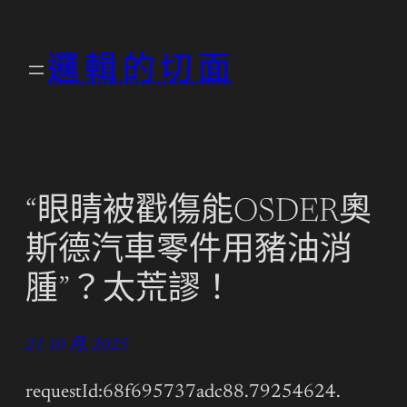
跳
至
邏輯的切面
主
要
內
容
“眼睛被戳傷能OSDER奧
斯德汽車零件用豬油消
腫”？太荒謬！
21 10 月, 2025
requestId:68f695737adc88.79254624.