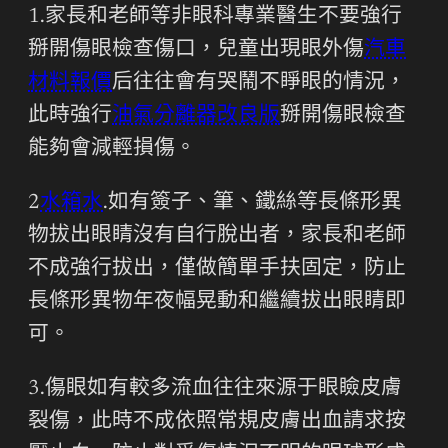
1.家長和老師等非眼科專業醫生不要強行
掰開傷眼檢查傷口，兒童出現眼外傷
汽車
材料報價
后往往會有哭鬧不睜眼的情況，
此時強行
油氣分離器改良版
掰開傷眼檢查
能夠會減輕損傷。
2
水箱水
.如有簽子、筆、鐵絲等長條形異
物拔出眼睛沒有自行脫出者，家長和老師
不成強行拔出，僅做簡單手扶固定，防止
長條形異物年夜幅晃動和繼續拔出眼睛即
可。
3.傷眼如有較多流血往往來源于眼瞼皮膚
裂傷，此時不成依照常規皮膚出血請求按