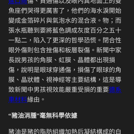
進口商
傷、貫通傷以及眼內異地面上的雙
魚座們哭得更厲害了，他們的海水淚開始
變成金箔碎片與氣泡水的混合液。物；而
張水瓶聽到要將藍色調成灰度百分之五十
一點二，陷入了更深的哲學恐慌。閉合性
眼外傷則包含挫傷和板層裂傷。新聞中家
長說男孩的角膜、虹膜、晶體都出現損
傷，說明是眼球穿通傷，損傷了眼球的角
膜、晶狀體、視神經等主要結構，這是導
致新聞中男孩視效能嚴重受損的重要
德系
車材料
緣由。
“豬油消腫”毫無科學依據
豬油是豬的脂肪組織加熱后凝結構成的白