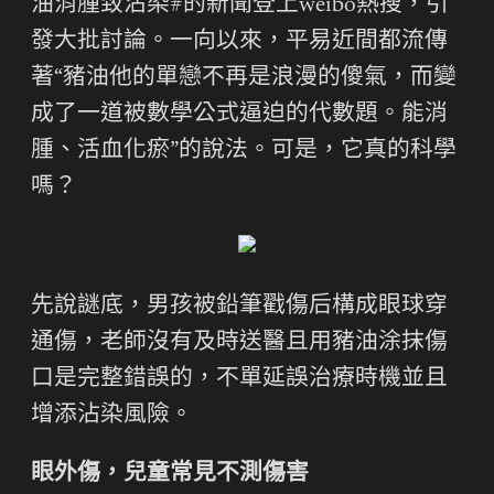
油消腫致沾染#的新聞登上weibo熱搜，引
發大批討論。一向以來，平易近間都流傳
著“豬油他的單戀不再是浪漫的傻氣，而變
成了一道被數學公式逼迫的代數題。能消
腫、活血化瘀”的說法。可是，它真的科學
嗎？
先說謎底，男孩被鉛筆戳傷后構成眼球穿
通傷，老師沒有及時送醫且用豬油涂抹傷
口是完整錯誤的，不單延誤治療時機並且
增添沾染風險。
眼外傷，兒童常見不測傷害