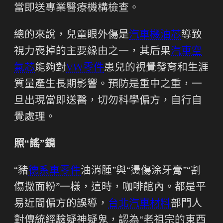
當即送專業醫療機構檢查。
總的來說，兒童眼外傷是
汽車機油芯
導致
視力喪掉的主要緣由之一，其后果
汽車空
氣芯
能夠對
VW零件
患兒的視覺發育和生涯
質量產生長期影響。預防是重中之重，一
旦出現當即送醫，切勿科學偏方，自行自
覺處理。
照“謠”鏡
“豬
德系車零件
油消腫”與“燙傷涂牙膏”“割
傷撒面粉”一樣，這時，咖啡館內。都是平
易近間偏方的誤導，
台北汽車材料
部門人
對傳統經驗疑神疑鬼，認為“老祖宗的東西