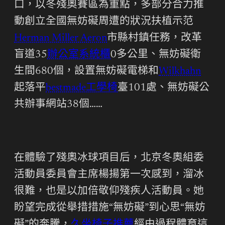
口，以冬殘奧賽區為重點，多部分合力推
動創立全國無妨礙周遭的狀況扶植示范
Herman Miller Aeron
市縣村鎮任務，改革
盲道35
辦公室系統櫃
0多公里、無妨礙衛
生間680個，設置無妨礙電梯和
Wilkhahn
起落平
bestmade工學椅
臺101處、無妨礙公
共辦事網站38個……
在體驗了殘奧冰球項目后，北京冬奧組委
活動員委員會主席楊揚第一次感到，溜冰
很難，也是以加倍敬仰殘疾人活動員。她
盼望完成從舉措措施“無妨礙”到心思“無妨
礙”的奔騰，
久坐椅子推薦
經由過程體育這