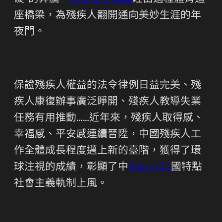
座橋梁，為殘疾人翻開通向美妙生涯的年
夜門。
保證殘疾人權益的法令律例日益完美、殘
疾人康復辦事廣泛睜開、殘疾人教導失業
任務有用推動……近年來，殘疾人取得感、
幸福感、平安感連續晉陞，中國殘疾人工
作全體成長程度邁上新的臺階，獲得了環
球注視的成績，彰顯了中
Enjoy121
國特點
社會主義軌制上風。