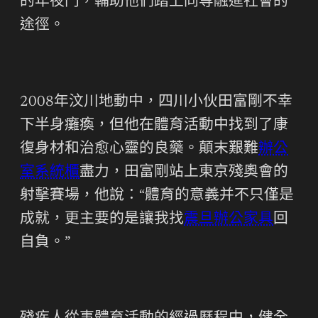
的年夜門，輔助他們踏上同等融進社會的
途徑。
2008年汶川地動中，四川小伙田富剛不幸
下半身癱瘓，但他在體育活動中找到了康
復身材和治愈心靈的良藥。顛末艱難
辦公
室系統櫃
盡力，田富剛站上東京殘奧會的
射擊賽場，他說：“體育的意義并不只僅是
成就，更主要的是讓我找
震旦辦公家具
回
自負。”