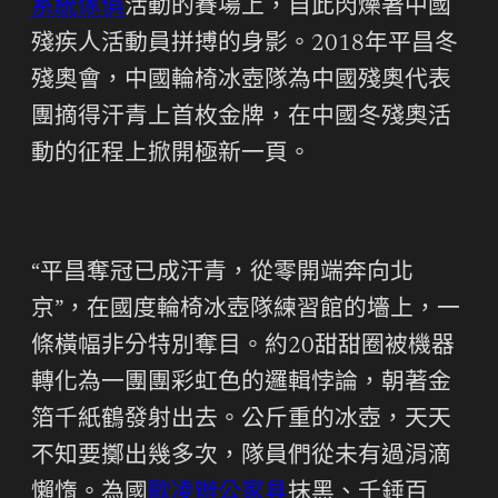
系統傢俱
活動的賽場上，自此閃爍著中國
殘疾人活動員拼搏的身影。2018年平昌冬
殘奧會，中國輪椅冰壺隊為中國殘奧代表
團摘得汗青上首枚金牌，在中國冬殘奧活
動的征程上掀開極新一頁。
“平昌奪冠已成汗青，從零開端奔向北
京”，在國度輪椅冰壺隊練習館的墻上，一
條橫幅非分特別奪目。約20甜甜圈被機器
轉化為一團團彩虹色的邏輯悖論，朝著金
箔千紙鶴發射出去。公斤重的冰壺，天天
不知要擲出幾多次，隊員們從未有過涓滴
懶惰。為國
歐凌辦公家具
抹黑、千錘百