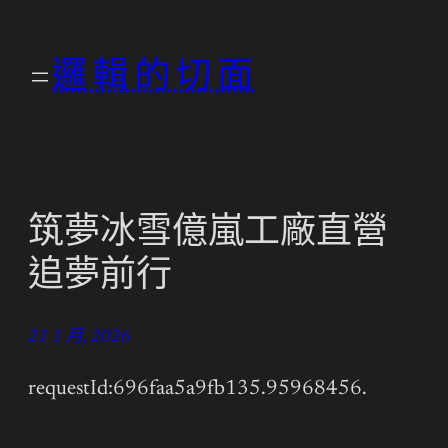
跳
至
邏輯的切面
主
要
內
容
筑夢冰雪億嵐工廠直營
追夢前行
21 1 月, 2026
requestId:696faa5a9fb135.95968456.