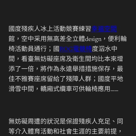
國度殘疾人冰上活動競賽練習
幸福空間
館，空中采用無高差全立體design，便利輪
椅活動員通行；國
ROG電競椅
度泅水中
間，看臺無妨礙座席及衛生間均比本來增
添了一倍，將作為永遠舉措措施保存，最
佳不雅賽座席留給了殘障人群；國度平地
滑雪中間，轎廂式纜車可供輪椅應用……
無妨礙周遭的狀況是保證殘疾人充足、同
等介入體育活動和社會生涯的主要前提，