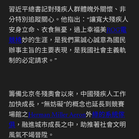
習近平總書記對殘疾人群體魄外關懷、非
分特別追蹤關心。他指出：“讓寬大殘疾人
安身立命、衣食無憂，過上幸福美
ROG電
競椅
妙的生涯，是我們黨誠心誠意為國民
辦事主旨的主要表現，是我國社會主義軌
制的必定請求。”
籌備北京冬殘奧會以來，中國殘疾人工作
加快成長，“無妨礙”的概念也延長到競賽
場館之
Herman Miller Aeron
外
綠的系統傢
俱
，融進城市成長之中，助推著社會文明
風氣不竭晉陞。