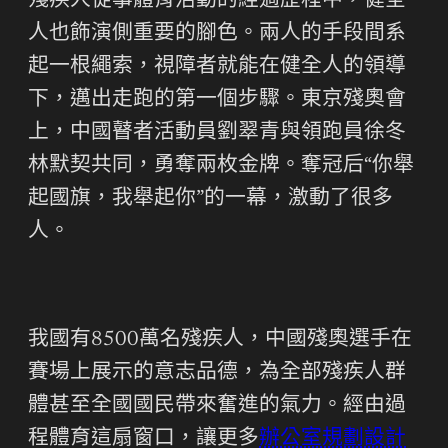
殘疾人從事體育活動的經過歷程中，健全
人也飾演側重要的腳色。兩人的手段間系
起一根繩索，視障者就能在健全人的領導
下，邁出走跑的第一個步驟。東京殘奧會
上，中國瞽者活動員劉翠青與領跑員徐冬
林默契共同，勇奪兩枚金牌。奪冠后“你舉
起國旗，我舉起你”的一幕，激動了很多
人。
我國有8500萬名殘疾人，中國殘奧選手在
賽場上展示的意志品德，為全部殘疾人群
體甚至全國國民帶來奮進的氣力。經由過
程體育這扇窗口，讓更多
辦公室規劃設計