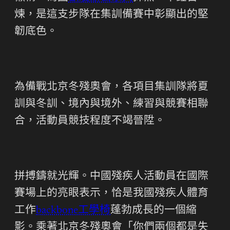
煉，是這支步隊在集訓備賽中彰顯出的堅
韌底色。
為備戰北京冬殘奧會，各項目集訓隊將夏
訓與冬訓、境內與境外、練習與競賽相聯
合，活動員競技程度不竭晉陞。
拼搏鑄就光輝。中國殘疾人活動員在國際
賽場上的亮眼表示，恰是我國殘疾人體育
工作
backbone工學椅
蓬勃成長的一個縮
影。乘著北京冬殘奧會「你們兩個都是失